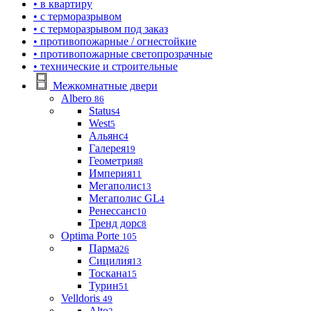
• в квартиру
• с терморазрывом
• с терморазрывом под заказ
• противопожарные / огнестойкие
• противопожарные светопрозрачные
• технические и строительные
Межкомнатные двери
Albero
86
Status
4
West
5
Альянс
4
Галерея
19
Геометрия
8
Империя
11
Мегаполис
13
Мегаполис GL
4
Ренессанс
10
Тренд дорс
8
Optima Porte
105
Парма
26
Сицилия
13
Тоскана
15
Турин
51
Velldoris
49
Alto