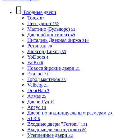
Входные двери
Torex
87
Центурион
262
Мастино (Бульдорс)
53
Дверной континент
49
Цитадель Дверная биржа
219
Ретвизан
79
Люксор (Luxor)
33
YoDoors
4
FalKo
8
Новосибирские двери
21
Эталон
71
Город мастеров
33
Valberg
21
DoorHan
3
Алмаз
25
Двери Гуд
19
Аргус
16
Двери по индивидуальным размерам
23
STR
8
Входные двери "Ferroni"
131
Входные двери под ключ
80
Утепленные двери
32