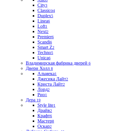
3
City
3
Classico
4
Duplex
5
Linea
6
Loft
1
Next
2
Premier
6
Scandi
6
Smart Z
2
Techno
5
Unica
6
Владимирская фабрика дверей
6
Двери Холл
8
Альмека
1
Джесика Лайт
2
Криста Лайт
2
Лорд
2
Рио
1
Дера
19
Style lite
1
Драйв
2
Крафт
6
Мастер
8
Оскар
2