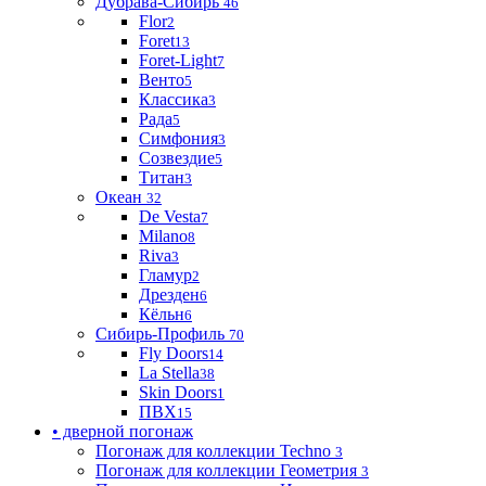
Дубрава-Сибирь
46
Flor
2
Foret
13
Foret-Light
7
Венто
5
Классика
3
Рада
5
Симфония
3
Созвездие
5
Титан
3
Океан
32
De Vesta
7
Milano
8
Riva
3
Гламур
2
Дрезден
6
Кёльн
6
Сибирь-Профиль
70
Fly Doors
14
La Stella
38
Skin Doors
1
ПВХ
15
• дверной погонаж
Погонаж для коллекции Techno
3
Погонаж для коллекции Геометрия
3