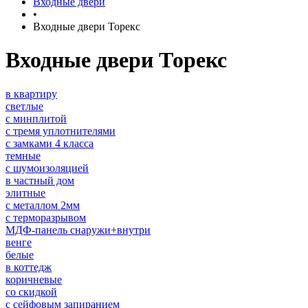
Входные двери
•
Входные двери Торекс
Входные двери Торекс
в квартиру
светлые
с минплитой
с тремя уплотнителями
с замками 4 класса
темные
с шумоизоляцией
в частный дом
элитные
с металлом 2мм
с терморазрывом
МДФ-панель снаружи+внутри
венге
белые
в коттедж
коричневые
со скидкой
с сейфовым запиранием