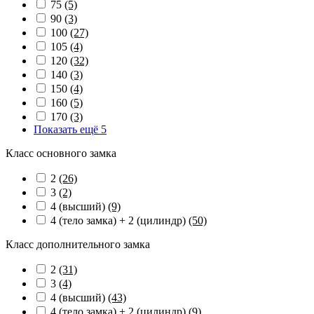
75
(5)
90
(3)
100
(27)
105
(4)
120
(32)
140
(3)
150
(4)
160
(5)
170
(3)
Показать ещё 5
Класс основного замка
2
(26)
3
(2)
4 (высший)
(9)
4 (тело замка) + 2 (цилиндр)
(50)
Класс дополнительного замка
2
(31)
3
(4)
4 (высший)
(43)
4 (тело замка) + 2 (цилиндр)
(9)