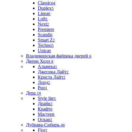
Classico
4
Duplex
5
Linea
6
Loft
1
Next
2
Premier
6
Scandi
6
Smart Z
2
Techno
5
Unica
6
Владимирская фабрика дверей
6
Двери Холл
8
Альмека
1
Джесика Лайт
2
Криста Лайт
2
Лорд
2
Рио
1
Дера
19
Style lite
1
Драйв
2
Крафт
6
Мастер
8
Оскар
2
Дубрава-Сибирь
46
Flor
2