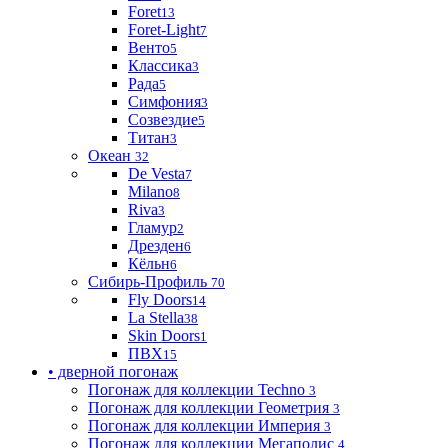
Foret
13
Foret-Light
7
Венто
5
Классика
3
Рада
5
Симфония
3
Созвездие
5
Титан
3
Океан
32
De Vesta
7
Milano
8
Riva
3
Гламур
2
Дрезден
6
Кёльн
6
Сибирь-Профиль
70
Fly Doors
14
La Stella
38
Skin Doors
1
ПВХ
15
• дверной погонаж
Погонаж для коллекции Techno
3
Погонаж для коллекции Геометрия
3
Погонаж для коллекции Империя
3
Погонаж для коллекции Мегаполис
4