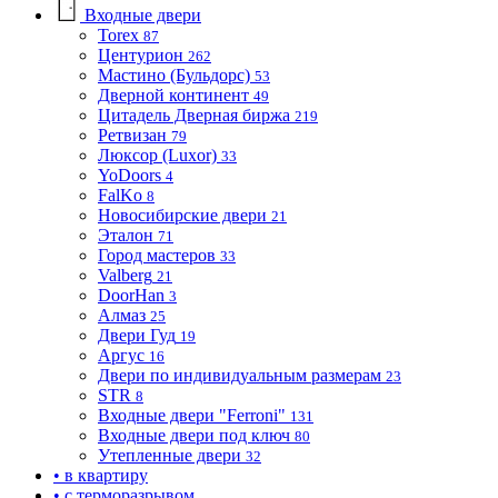
Входные двери
Torex
87
Центурион
262
Мастино (Бульдорс)
53
Дверной континент
49
Цитадель Дверная биржа
219
Ретвизан
79
Люксор (Luxor)
33
YoDoors
4
FalKo
8
Новосибирские двери
21
Эталон
71
Город мастеров
33
Valberg
21
DoorHan
3
Алмаз
25
Двери Гуд
19
Аргус
16
Двери по индивидуальным размерам
23
STR
8
Входные двери "Ferroni"
131
Входные двери под ключ
80
Утепленные двери
32
• в квартиру
• с терморазрывом