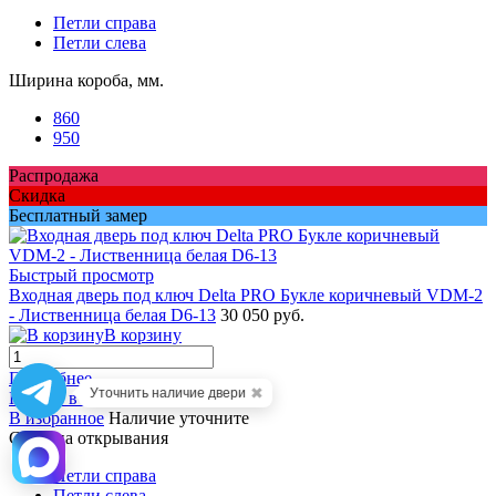
Петли справа
Петли слева
Ширина короба, мм.
860
950
Распродажа
Скидка
Бесплатный замер
Быстрый просмотр
Входная дверь под ключ Delta PRO Букле коричневый VDM-2
- Лиственница белая D6-13
30 050 руб.
В корзину
Подробнее
✖
Уточнить наличие двери
Купить в 1 клик
Сравнение
В избранное
Наличие уточните
Сторона открывания
Петли справа
Петли слева