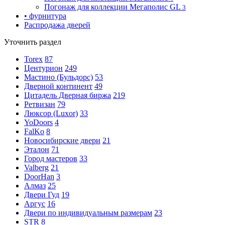
Погонаж для коллекции Мегаполис GL
3
• фурнитура
Распродажа дверей
Уточнить раздел
Torex
87
Центурион
249
Мастино (Бульдорс)
53
Дверной континент
49
Цитадель Дверная биржа
219
Ретвизан
79
Люксор (Luxor)
33
YoDoors
4
FalKo
8
Новосибирские двери
21
Эталон
71
Город мастеров
33
Valberg
21
DoorHan
3
Алмаз
25
Двери Гуд
19
Аргус
16
Двери по индивидуальным размерам
23
STR
8