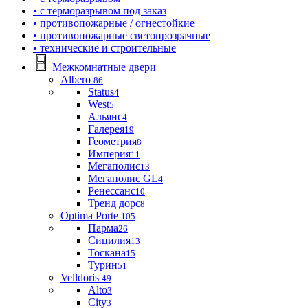
• с терморазрывом под заказ
• противопожарные / огнестойкие
• противопожарные светопрозрачные
• технические и строительные
Межкомнатные двери
Albero
86
Status
4
West
5
Альянс
4
Галерея
19
Геометрия
8
Империя
11
Мегаполис
13
Мегаполис GL
4
Ренессанс
10
Тренд дорс
8
Optima Porte
105
Парма
26
Сицилия
13
Тоскана
15
Турин
51
Velldoris
49
Alto
3
City
3