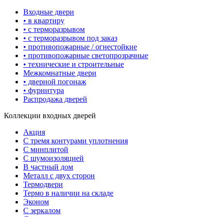
Входные двери
• в квартиру
• с терморазрывом
• с терморазрывом под заказ
• противопожарные / огнестойкие
• противопожарные светопрозрачные
• технические и строительные
Межкомнатные двери
• дверной погонаж
• фурнитура
Распродажа дверей
Коллекции входных дверей
Акция
С тремя контурами уплотнения
С минплитой
С шумоизоляцией
В частный дом
Металл с двух сторон
Термодвери
Термо в наличии на складе
Эконом
С зеркалом