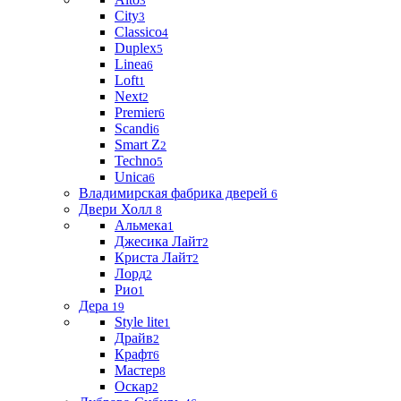
3
City
3
Classico
4
Duplex
5
Linea
6
Loft
1
Next
2
Premier
6
Scandi
6
Smart Z
2
Techno
5
Unica
6
Владимирская фабрика дверей
6
Двери Холл
8
Альмека
1
Джесика Лайт
2
Криста Лайт
2
Лорд
2
Рио
1
Дера
19
Style lite
1
Драйв
2
Крафт
6
Мастер
8
Оскар
2