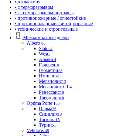
• в квартиру
• с терморазрывом
• с терморазрывом под заказ
• противопожарные / огнестойкие
• противопожарные светопрозрачные
• технические и строительные
Межкомнатные двери
Albero
86
Status
4
West
5
Альянс
4
Галерея
19
Геометрия
8
Империя
11
Мегаполис
13
Мегаполис GL
4
Ренессанс
10
Тренд дорс
8
Optima Porte
105
Парма
26
Сицилия
13
Тоскана
15
Турин
51
Velldoris
49
Alto