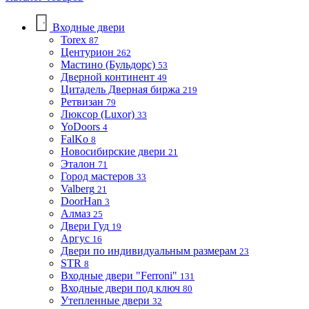
Входные двери
Torex
87
Центурион
262
Мастино (Бульдорс)
53
Дверной континент
49
Цитадель Дверная биржа
219
Ретвизан
79
Люксор (Luxor)
33
YoDoors
4
FalKo
8
Новосибирские двери
21
Эталон
71
Город мастеров
33
Valberg
21
DoorHan
3
Алмаз
25
Двери Гуд
19
Аргус
16
Двери по индивидуальным размерам
23
STR
8
Входные двери "Ferroni"
131
Входные двери под ключ
80
Утепленные двери
32