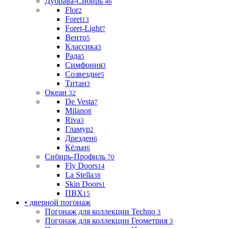
Дубрава-Сибирь
46
Flor
2
Foret
13
Foret-Light
7
Венто
5
Классика
3
Рада
5
Симфония
3
Созвездие
5
Титан
3
Океан
32
De Vesta
7
Milano
8
Riva
3
Гламур
2
Дрезден
6
Кёльн
6
Сибирь-Профиль
70
Fly Doors
14
La Stella
38
Skin Doors
1
ПВХ
15
• дверной погонаж
Погонаж для коллекции Techno
3
Погонаж для коллекции Геометрия
3