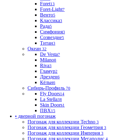
Foret
13
Foret-Light
7
Венто
5
Классика
3
Рада
5
Симфония
3
Созвездие
5
Титан
3
Океан
32
De Vesta
7
Milano
8
Riva
3
Гламур
2
Дрезден
6
Кёльн
6
Сибирь-Профиль
70
Fly Doors
14
La Stella
38
Skin Doors
1
ПВХ
15
• дверной погонаж
Погонаж для коллекции Techno
3
Погонаж для коллекции Геометрия
3
Погонаж для коллекции Империя
3
Погонаж для коллекции Мегаполис
4