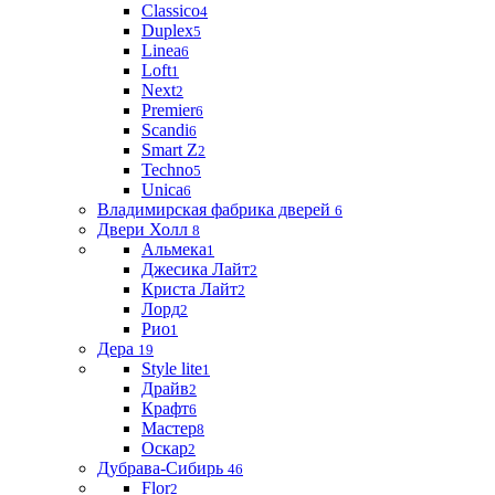
Classico
4
Duplex
5
Linea
6
Loft
1
Next
2
Premier
6
Scandi
6
Smart Z
2
Techno
5
Unica
6
Владимирская фабрика дверей
6
Двери Холл
8
Альмека
1
Джесика Лайт
2
Криста Лайт
2
Лорд
2
Рио
1
Дера
19
Style lite
1
Драйв
2
Крафт
6
Мастер
8
Оскар
2
Дубрава-Сибирь
46
Flor
2