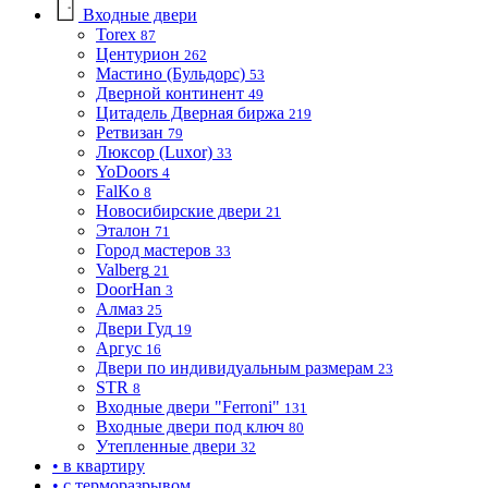
Входные двери
Torex
87
Центурион
262
Мастино (Бульдорс)
53
Дверной континент
49
Цитадель Дверная биржа
219
Ретвизан
79
Люксор (Luxor)
33
YoDoors
4
FalKo
8
Новосибирские двери
21
Эталон
71
Город мастеров
33
Valberg
21
DoorHan
3
Алмаз
25
Двери Гуд
19
Аргус
16
Двери по индивидуальным размерам
23
STR
8
Входные двери "Ferroni"
131
Входные двери под ключ
80
Утепленные двери
32
• в квартиру
• с терморазрывом