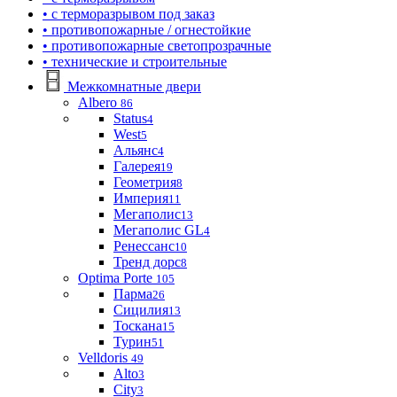
• с терморазрывом под заказ
• противопожарные / огнестойкие
• противопожарные светопрозрачные
• технические и строительные
Межкомнатные двери
Albero
86
Status
4
West
5
Альянс
4
Галерея
19
Геометрия
8
Империя
11
Мегаполис
13
Мегаполис GL
4
Ренессанс
10
Тренд дорс
8
Optima Porte
105
Парма
26
Сицилия
13
Тоскана
15
Турин
51
Velldoris
49
Alto
3
City
3