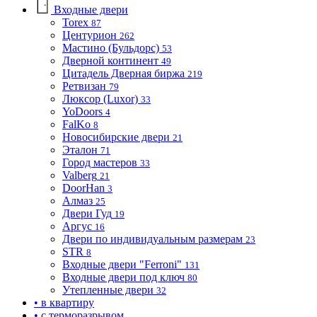
Входные двери
Torex
87
Центурион
262
Мастино (Бульдорс)
53
Дверной континент
49
Цитадель Дверная биржа
219
Ретвизан
79
Люксор (Luxor)
33
YoDoors
4
FalKo
8
Новосибирские двери
21
Эталон
71
Город мастеров
33
Valberg
21
DoorHan
3
Алмаз
25
Двери Гуд
19
Аргус
16
Двери по индивидуальным размерам
23
STR
8
Входные двери "Ferroni"
131
Входные двери под ключ
80
Утепленные двери
32
• в квартиру
• с терморазрывом