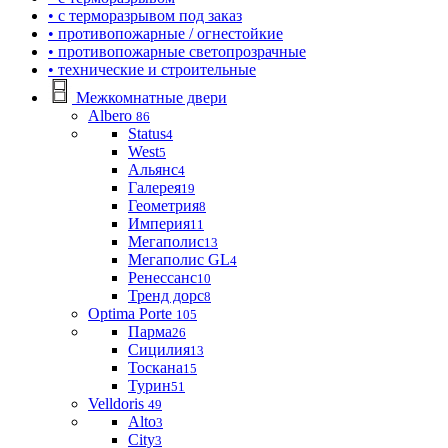
• с терморазрывом под заказ
• противопожарные / огнестойкие
• противопожарные светопрозрачные
• технические и строительные
Межкомнатные двери
Albero
86
Status
4
West
5
Альянс
4
Галерея
19
Геометрия
8
Империя
11
Мегаполис
13
Мегаполис GL
4
Ренессанс
10
Тренд дорс
8
Optima Porte
105
Парма
26
Сицилия
13
Тоскана
15
Турин
51
Velldoris
49
Alto
3
City
3