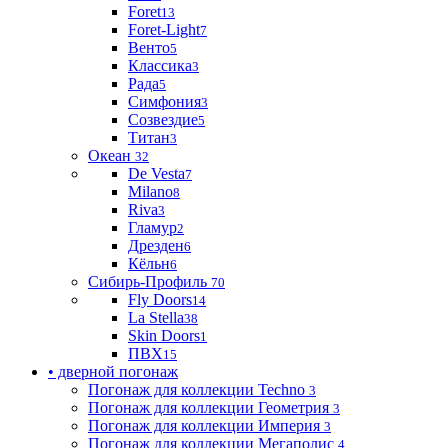
Foret
13
Foret-Light
7
Венто
5
Классика
3
Рада
5
Симфония
3
Созвездие
5
Титан
3
Океан
32
De Vesta
7
Milano
8
Riva
3
Гламур
2
Дрезден
6
Кёльн
6
Сибирь-Профиль
70
Fly Doors
14
La Stella
38
Skin Doors
1
ПВХ
15
• дверной погонаж
Погонаж для коллекции Techno
3
Погонаж для коллекции Геометрия
3
Погонаж для коллекции Империя
3
Погонаж для коллекции Мегаполис
4