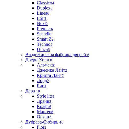
Classico
4
Duplex
5
Linea
6
Loft
1
Next
2
Premier
6
Scandi
6
Smart Z
2
Techno
5
Unica
6
Владимирская фабрика дверей
6
Двери Холл
8
Альмека
1
Джесика Лайт
2
Криста Лайт
2
Лорд
2
Рио
1
Дера
19
Style lite
1
Драйв
2
Крафт
6
Мастер
8
Оскар
2
Дубрава-Сибирь
46
Flor
2