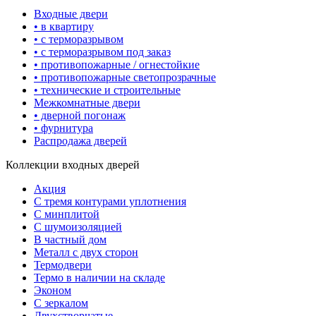
Входные двери
• в квартиру
• с терморазрывом
• с терморазрывом под заказ
• противопожарные / огнестойкие
• противопожарные светопрозрачные
• технические и строительные
Межкомнатные двери
• дверной погонаж
• фурнитура
Распродажа дверей
Коллекции входных дверей
Акция
С тремя контурами уплотнения
С минплитой
С шумоизоляцией
В частный дом
Металл с двух сторон
Термодвери
Термо в наличии на складе
Эконом
С зеркалом
Двухстворчатые