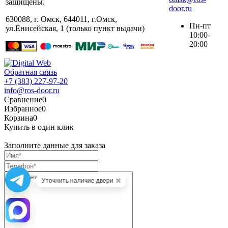
защищены.
door.ru
630088
,
г. Омск
,
644011, г.Омск,
Пн-пт
ул.Енисейская, 1 (только пункт выдачи)
10:00-
20:00
Обратная связь
+7 (383) 227-97-20
info@ros-door.ru
Сравнение
0
Избранное
0
Корзина
0
Купить в один клик
Заполните данные для заказа
✖
Уточнить наличие двери