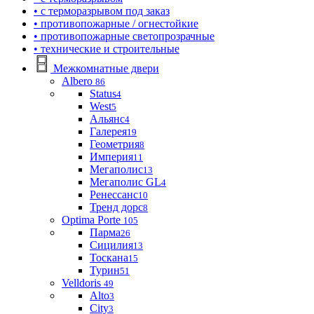
• с терморазрывом под заказ
• противопожарные / огнестойкие
• противопожарные светопрозрачные
• технические и строительные
Межкомнатные двери
Albero
86
Status
4
West
5
Альянс
4
Галерея
19
Геометрия
8
Империя
11
Мегаполис
13
Мегаполис GL
4
Ренессанс
10
Тренд дорс
8
Optima Porte
105
Парма
26
Сицилия
13
Тоскана
15
Турин
51
Velldoris
49
Alto
3
City
3