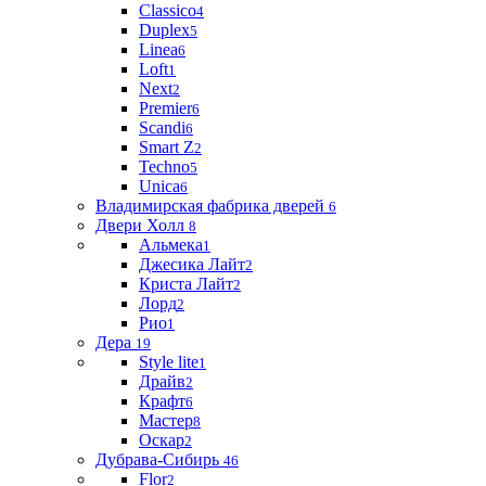
Classico
4
Duplex
5
Linea
6
Loft
1
Next
2
Premier
6
Scandi
6
Smart Z
2
Techno
5
Unica
6
Владимирская фабрика дверей
6
Двери Холл
8
Альмека
1
Джесика Лайт
2
Криста Лайт
2
Лорд
2
Рио
1
Дера
19
Style lite
1
Драйв
2
Крафт
6
Мастер
8
Оскар
2
Дубрава-Сибирь
46
Flor
2