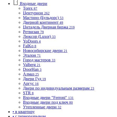
Входные двери
Torex
87
Центурион
262
Мастино (Бульдорс)
53
Дверной континент
49
Цитадель Дверная биржа
219
Ретвизан
79
Люксор (Luxor)
33
YoDoors
4
FalKo
8
Новосибирские двери
21
Эталон
71
Город мастеров
33
Valberg
21
DoorHan
3
Алмаз
25
Двери Гуд
19
Аргус
16
Двери по индивидуальным размерам
23
STR
8
Входные двери "Ferroni"
131
Входные двери под ключ
80
Утепленные двери
32
• в квартиру
• с терморазрывом