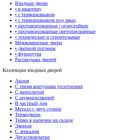
Входные двери
• в квартиру
• с терморазрывом
• с терморазрывом под заказ
• противопожарные / огнестойкие
• противопожарные светопрозрачные
• технические и строительные
Межкомнатные двери
• дверной погонаж
• фурнитура
Распродажа дверей
Коллекции входных дверей
Акция
С тремя контурами уплотнения
С минплитой
С шумоизоляцией
В частный дом
Металл с двух сторон
Термодвери
Термо в наличии на складе
Эконом
С зеркалом
Двухстворчатые