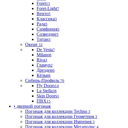
Foret
13
Foret-Light
7
Венто
5
Классика
3
Рада
5
Симфония
3
Созвездие
5
Титан
3
Океан
32
De Vesta
7
Milano
8
Riva
3
Гламур
2
Дрезден
6
Кёльн
6
Сибирь-Профиль
70
Fly Doors
14
La Stella
38
Skin Doors
1
ПВХ
15
• дверной погонаж
Погонаж для коллекции Techno
3
Погонаж для коллекции Геометрия
3
Погонаж для коллекции Империя
3
Погонаж для коллекции Мегаполис
4