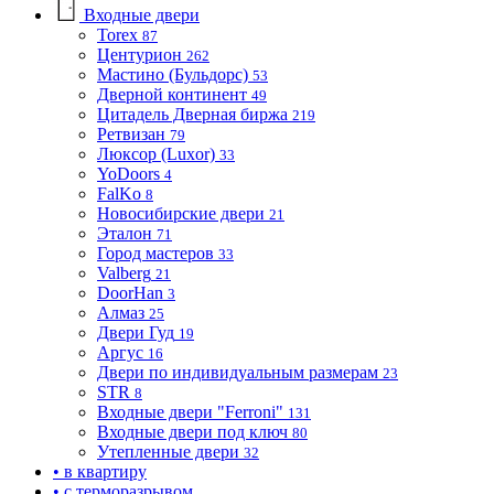
Входные двери
Torex
87
Центурион
262
Мастино (Бульдорс)
53
Дверной континент
49
Цитадель Дверная биржа
219
Ретвизан
79
Люксор (Luxor)
33
YoDoors
4
FalKo
8
Новосибирские двери
21
Эталон
71
Город мастеров
33
Valberg
21
DoorHan
3
Алмаз
25
Двери Гуд
19
Аргус
16
Двери по индивидуальным размерам
23
STR
8
Входные двери "Ferroni"
131
Входные двери под ключ
80
Утепленные двери
32
• в квартиру
• с терморазрывом