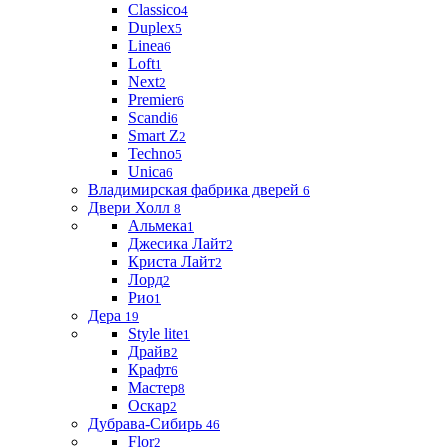
Classico
4
Duplex
5
Linea
6
Loft
1
Next
2
Premier
6
Scandi
6
Smart Z
2
Techno
5
Unica
6
Владимирская фабрика дверей
6
Двери Холл
8
Альмека
1
Джесика Лайт
2
Криста Лайт
2
Лорд
2
Рио
1
Дера
19
Style lite
1
Драйв
2
Крафт
6
Мастер
8
Оскар
2
Дубрава-Сибирь
46
Flor
2