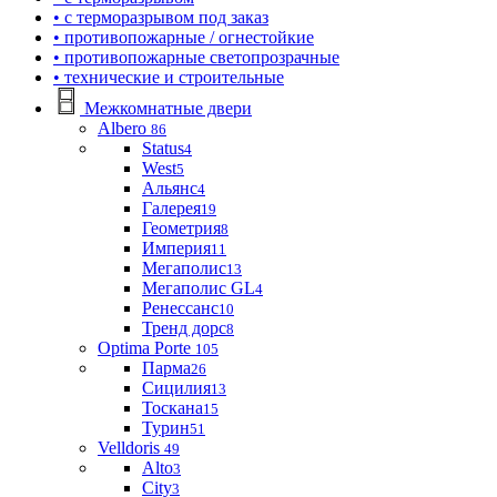
• с терморазрывом под заказ
• противопожарные / огнестойкие
• противопожарные светопрозрачные
• технические и строительные
Межкомнатные двери
Albero
86
Status
4
West
5
Альянс
4
Галерея
19
Геометрия
8
Империя
11
Мегаполис
13
Мегаполис GL
4
Ренессанс
10
Тренд дорс
8
Optima Porte
105
Парма
26
Сицилия
13
Тоскана
15
Турин
51
Velldoris
49
Alto
3
City
3