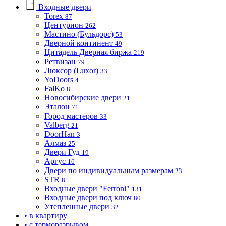
Входные двери
Torex
87
Центурион
262
Мастино (Бульдорс)
53
Дверной континент
49
Цитадель Дверная биржа
219
Ретвизан
79
Люксор (Luxor)
33
YoDoors
4
FalKo
8
Новосибирские двери
21
Эталон
71
Город мастеров
33
Valberg
21
DoorHan
3
Алмаз
25
Двери Гуд
19
Аргус
16
Двери по индивидуальным размерам
23
STR
8
Входные двери "Ferroni"
131
Входные двери под ключ
80
Утепленные двери
32
• в квартиру
• с терморазрывом