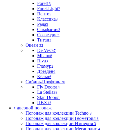
Foret
13
Foret-Light
7
Венто
5
Классика
3
Рада
5
Симфония
3
Созвездие
5
Титан
3
Океан
32
De Vesta
7
Milano
8
Riva
3
Гламур
2
Дрезден
6
Кёльн
6
Сибирь-Профиль
70
Fly Doors
14
La Stella
38
Skin Doors
1
ПВХ
15
• дверной погонаж
Погонаж для коллекции Techno
3
Погонаж для коллекции Геометрия
3
Погонаж для коллекции Империя
3
Погонаж для коллекции Мегаполис
4