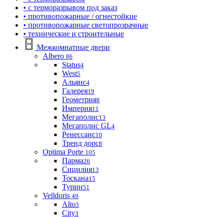
• с терморазрывом под заказ
• противопожарные / огнестойкие
• противопожарные светопрозрачные
• технические и строительные
Межкомнатные двери
Albero
86
Status
4
West
5
Альянс
4
Галерея
19
Геометрия
8
Империя
11
Мегаполис
13
Мегаполис GL
4
Ренессанс
10
Тренд дорс
8
Optima Porte
105
Парма
26
Сицилия
13
Тоскана
15
Турин
51
Velldoris
49
Alto
3
City
3