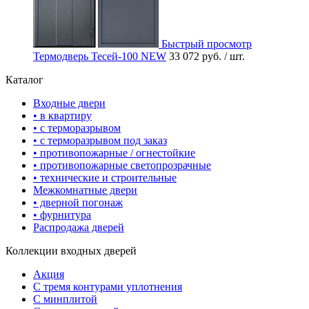
Быстрый просмотр
Термодверь Тесей-100 NEW
33 072 руб.
/ шт.
Каталог
Входные двери
• в квартиру
• с терморазрывом
• с терморазрывом под заказ
• противопожарные / огнестойкие
• противопожарные светопрозрачные
• технические и строительные
Межкомнатные двери
• дверной погонаж
• фурнитура
Распродажа дверей
Коллекции входных дверей
Акция
С тремя контурами уплотнения
С минплитой