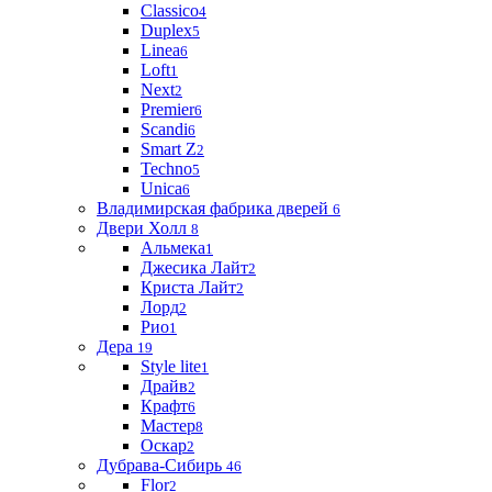
Classico
4
Duplex
5
Linea
6
Loft
1
Next
2
Premier
6
Scandi
6
Smart Z
2
Techno
5
Unica
6
Владимирская фабрика дверей
6
Двери Холл
8
Альмека
1
Джесика Лайт
2
Криста Лайт
2
Лорд
2
Рио
1
Дера
19
Style lite
1
Драйв
2
Крафт
6
Мастер
8
Оскар
2
Дубрава-Сибирь
46
Flor
2