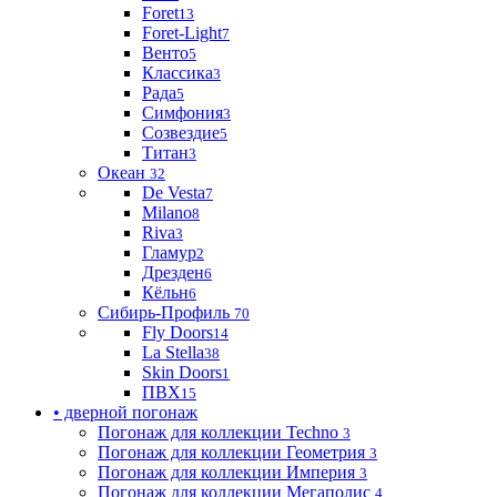
Foret
13
Foret-Light
7
Венто
5
Классика
3
Рада
5
Симфония
3
Созвездие
5
Титан
3
Океан
32
De Vesta
7
Milano
8
Riva
3
Гламур
2
Дрезден
6
Кёльн
6
Сибирь-Профиль
70
Fly Doors
14
La Stella
38
Skin Doors
1
ПВХ
15
• дверной погонаж
Погонаж для коллекции Techno
3
Погонаж для коллекции Геометрия
3
Погонаж для коллекции Империя
3
Погонаж для коллекции Мегаполис
4