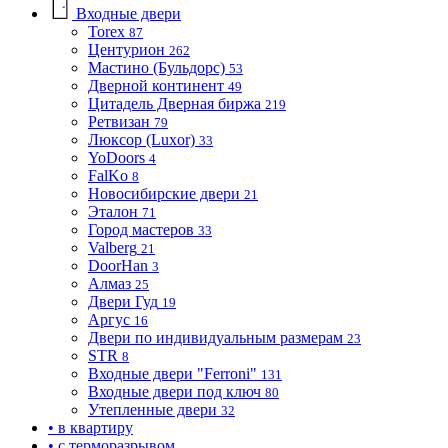
Входные двери
Torex
87
Центурион
262
Мастино (Бульдорс)
53
Дверной континент
49
Цитадель Дверная биржа
219
Ретвизан
79
Люксор (Luxor)
33
YoDoors
4
FalKo
8
Новосибирские двери
21
Эталон
71
Город мастеров
33
Valberg
21
DoorHan
3
Алмаз
25
Двери Гуд
19
Аргус
16
Двери по индивидуальным размерам
23
STR
8
Входные двери "Ferroni"
131
Входные двери под ключ
80
Утепленные двери
32
• в квартиру
• с терморазрывом