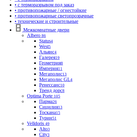
• с терморазрывом под заказ
• противопожарные / огнестойкие
• противопожарные светопрозрачные
• технические и строительные
Межкомнатные двери
Albero
86
Status
4
West
5
Альянс
4
Галерея
19
Геометрия
8
Империя
11
Мегаполис
13
Мегаполис GL
4
Ренессанс
10
Тренд дорс
8
Optima Porte
105
Парма
26
Сицилия
13
Тоскана
15
Турин
51
Velldoris
49
Alto
3
City
3