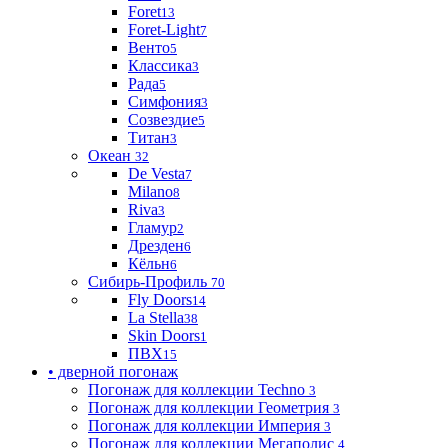
Foret
13
Foret-Light
7
Венто
5
Классика
3
Рада
5
Симфония
3
Созвездие
5
Титан
3
Океан
32
De Vesta
7
Milano
8
Riva
3
Гламур
2
Дрезден
6
Кёльн
6
Сибирь-Профиль
70
Fly Doors
14
La Stella
38
Skin Doors
1
ПВХ
15
• дверной погонаж
Погонаж для коллекции Techno
3
Погонаж для коллекции Геометрия
3
Погонаж для коллекции Империя
3
Погонаж для коллекции Мегаполис
4