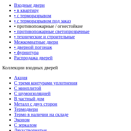
Входные двери
• в квартиру
• с терморазрывом
• с терморазрывом под заказ
• противопожарные / огнестойкие
• противопожарные светопрозрачные
• технические и строительные
Межкомнатные двери
• дверной погонаж
• фурнитура
Распродажа дверей
Коллекции входных дверей
Акция
С тремя контурами уплотнения
С минплитой
С шумоизоляцией
В частный дом
Металл с двух сторон
Термодвери
Термо в наличии на складе
Эконом
С зеркалом
Двухстворчатые