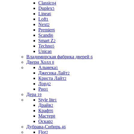
Classico
4
Duplex
5
Linea
6
Loft
1
Next
2
Premier
6
Scandi
6
Smart Z
2
Techno
5
Unica
6
Владимирская фабрика дверей
6
Двери Холл
8
Альмека
1
Джесика Лайт
2
Криста Лайт
2
Лорд
2
Рио
1
Дера
19
Style lite
1
Драйв
2
Крафт
6
Мастер
8
Оскар
2
Дубрава-Сибирь
46
Flor
2