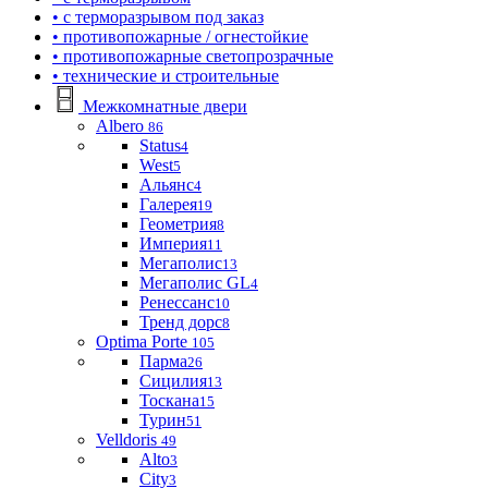
• с терморазрывом под заказ
• противопожарные / огнестойкие
• противопожарные светопрозрачные
• технические и строительные
Межкомнатные двери
Albero
86
Status
4
West
5
Альянс
4
Галерея
19
Геометрия
8
Империя
11
Мегаполис
13
Мегаполис GL
4
Ренессанс
10
Тренд дорс
8
Optima Porte
105
Парма
26
Сицилия
13
Тоскана
15
Турин
51
Velldoris
49
Alto
3
City
3