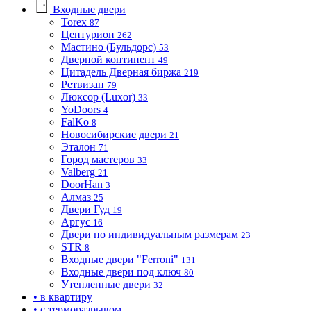
Входные двери
Torex
87
Центурион
262
Мастино (Бульдорс)
53
Дверной континент
49
Цитадель Дверная биржа
219
Ретвизан
79
Люксор (Luxor)
33
YoDoors
4
FalKo
8
Новосибирские двери
21
Эталон
71
Город мастеров
33
Valberg
21
DoorHan
3
Алмаз
25
Двери Гуд
19
Аргус
16
Двери по индивидуальным размерам
23
STR
8
Входные двери "Ferroni"
131
Входные двери под ключ
80
Утепленные двери
32
• в квартиру
• с терморазрывом