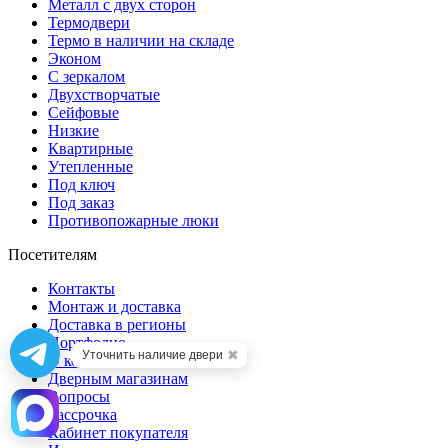
Металл с двух сторон
Термодвери
Термо в наличии на складе
Эконом
С зеркалом
Двухстворчатые
Сейфовые
Низкие
Квартирные
Утепленные
Под ключ
Под заказ
Противопожарные люки
Посетителям
Контакты
Монтаж и доставка
Доставка в регионы
Портфолио
✖
Уточнить наличие двери
О компании
Дверным магазинам
Вопросы
Рассрочка
Кабинет покупателя