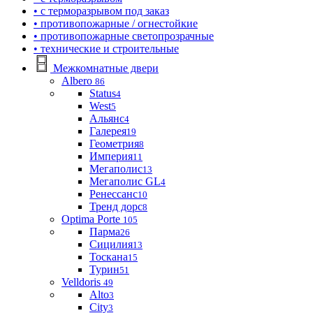
• с терморазрывом под заказ
• противопожарные / огнестойкие
• противопожарные светопрозрачные
• технические и строительные
Межкомнатные двери
Albero
86
Status
4
West
5
Альянс
4
Галерея
19
Геометрия
8
Империя
11
Мегаполис
13
Мегаполис GL
4
Ренессанс
10
Тренд дорс
8
Optima Porte
105
Парма
26
Сицилия
13
Тоскана
15
Турин
51
Velldoris
49
Alto
3
City
3