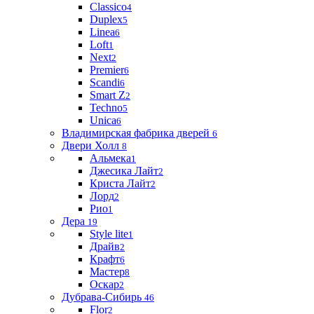
Classico
4
Duplex
5
Linea
6
Loft
1
Next
2
Premier
6
Scandi
6
Smart Z
2
Techno
5
Unica
6
Владимирская фабрика дверей
6
Двери Холл
8
Альмека
1
Джесика Лайт
2
Криста Лайт
2
Лорд
2
Рио
1
Дера
19
Style lite
1
Драйв
2
Крафт
6
Мастер
8
Оскар
2
Дубрава-Сибирь
46
Flor
2