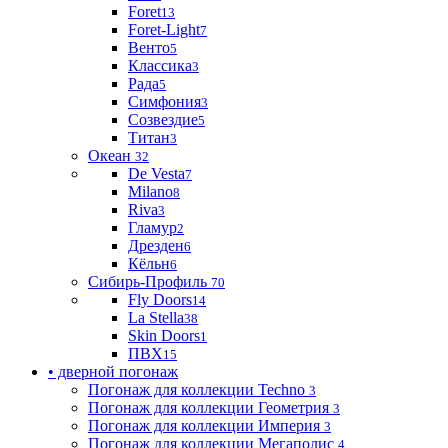
Foret
13
Foret-Light
7
Венто
5
Классика
3
Рада
5
Симфония
3
Созвездие
5
Титан
3
Океан
32
De Vesta
7
Milano
8
Riva
3
Гламур
2
Дрезден
6
Кёльн
6
Сибирь-Профиль
70
Fly Doors
14
La Stella
38
Skin Doors
1
ПВХ
15
• дверной погонаж
Погонаж для коллекции Techno
3
Погонаж для коллекции Геометрия
3
Погонаж для коллекции Империя
3
Погонаж для коллекции Мегаполис
4