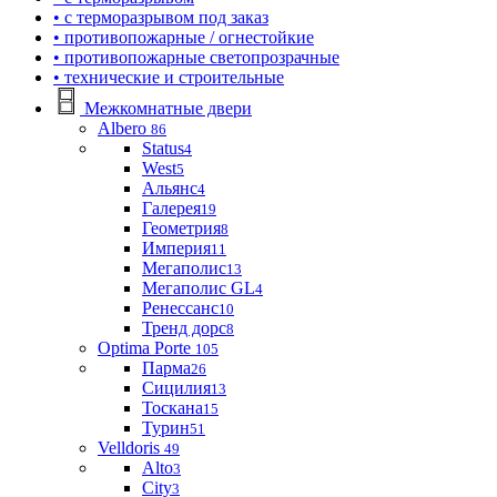
• с терморазрывом под заказ
• противопожарные / огнестойкие
• противопожарные светопрозрачные
• технические и строительные
Межкомнатные двери
Albero
86
Status
4
West
5
Альянс
4
Галерея
19
Геометрия
8
Империя
11
Мегаполис
13
Мегаполис GL
4
Ренессанс
10
Тренд дорс
8
Optima Porte
105
Парма
26
Сицилия
13
Тоскана
15
Турин
51
Velldoris
49
Alto
3
City
3