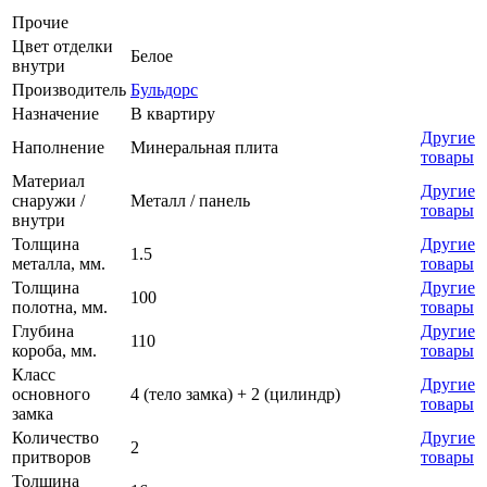
Прочие
Цвет отделки
Белое
внутри
Производитель
Бульдорс
Назначение
В квартиру
Другие
Наполнение
Минеральная плита
товары
Материал
Другие
снаружи /
Металл / панель
товары
внутри
Толщина
Другие
1.5
металла, мм.
товары
Толщина
Другие
100
полотна, мм.
товары
Глубина
Другие
110
короба, мм.
товары
Класс
Другие
основного
4 (тело замка) + 2 (цилиндр)
товары
замка
Количество
Другие
2
притворов
товары
Толщина