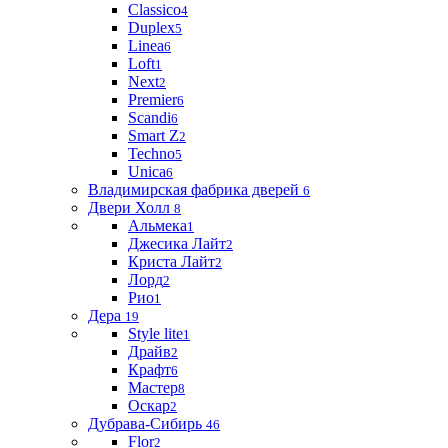
Classico
4
Duplex
5
Linea
6
Loft
1
Next
2
Premier
6
Scandi
6
Smart Z
2
Techno
5
Unica
6
Владимирская фабрика дверей
6
Двери Холл
8
Альмека
1
Джесика Лайт
2
Криста Лайт
2
Лорд
2
Рио
1
Дера
19
Style lite
1
Драйв
2
Крафт
6
Мастер
8
Оскар
2
Дубрава-Сибирь
46
Flor
2