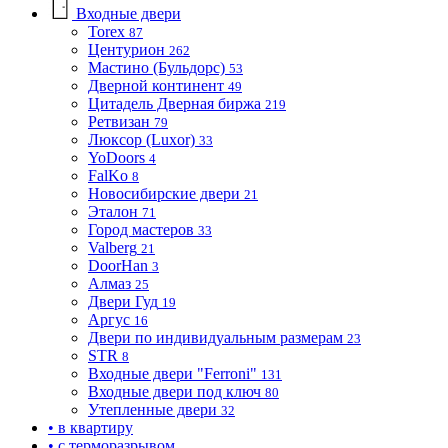
Входные двери
Torex
87
Центурион
262
Мастино (Бульдорс)
53
Дверной континент
49
Цитадель Дверная биржа
219
Ретвизан
79
Люксор (Luxor)
33
YoDoors
4
FalKo
8
Новосибирские двери
21
Эталон
71
Город мастеров
33
Valberg
21
DoorHan
3
Алмаз
25
Двери Гуд
19
Аргус
16
Двери по индивидуальным размерам
23
STR
8
Входные двери "Ferroni"
131
Входные двери под ключ
80
Утепленные двери
32
• в квартиру
• с терморазрывом