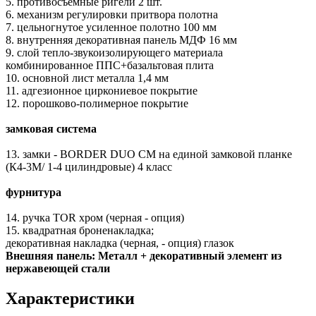
5. противосъёмные ригели 2 шт.
6. механизм регулировки притвора полотна
7. цельногнутое усиленное полотно 100 мм
8. внутренняя декоративная панель МДФ 16 мм
9. слой тепло-звукоизолирующего материала
комбинированное ППС+базальтовая плита
10. основной лист металла 1,4 мм
11. адгезионное циркониевое покрытие
12. порошково-полимерное покрытие
замковая система
13. замки - BORDER DUO CM на единой замковой планке
(К4-3М/ 1-4 цилиндровые) 4 класс
фурнитура
14. ручка TOR хром (черная - опция)
15. квадратная броненакладка;
декоративная накладка (черная, - опция) глазок
Внешняя панель: Металл + декоративный элемент из
нержавеющей стали
Характеристики