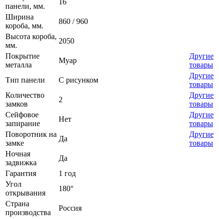
16
панели, мм.
Ширина
860 / 960
короба, мм.
Высота короба,
2050
мм.
Покрытие
Другие
Муар
металла
товары
Другие
Тип панели
С рисунком
товары
Количество
Другие
2
замков
товары
Сейфовое
Другие
Нет
запирание
товары
Поворотник на
Другие
Да
замке
товары
Ночная
Да
задвижка
Гарантия
1 год
Угол
180°
открывания
Страна
Россия
производства