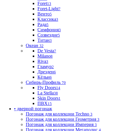
Foret
13
Foret-Light
7
Венто
5
Классика
3
Рада
5
Симфония
3
Созвездие
5
Титан
3
Океан
32
De Vesta
7
Milano
8
Riva
3
Гламур
2
Дрезден
6
Кёльн
6
Сибирь-Профиль
70
Fly Doors
14
La Stella
38
Skin Doors
1
ПВХ
15
• дверной погонаж
Погонаж для коллекции Techno
3
Погонаж для коллекции Геометрия
3
Погонаж для коллекции Империя
3
Погонаж для коллекции Мегаполис
4