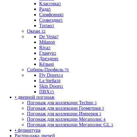
Классика
3
Рада
5
Симфония
3
Созвездие
5
Титан
3
Океан
32
De Vesta
7
Milano
8
Riva
3
Гламур
2
Дрезден
6
Кёльн
6
Сибирь-Профиль
70
Fly Doors
14
La Stella
38
Skin Doors
1
ПВХ
15
• дверной погонаж
Погонаж для коллекции Techno
3
Погонаж для коллекции Геометрия
3
Погонаж для коллекции Империя
3
Погонаж для коллекции Мегаполис
4
Погонаж для коллекции Мегаполис GL
3
• фурнитура
Распродажа дверей