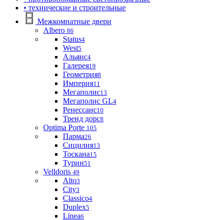
• технические и строительные
Межкомнатные двери
Albero
86
Status
4
West
5
Альянс
4
Галерея
19
Геометрия
8
Империя
11
Мегаполис
13
Мегаполис GL
4
Ренессанс
10
Тренд дорс
8
Optima Porte
105
Парма
26
Сицилия
13
Тоскана
15
Турин
51
Velldoris
49
Alto
3
City
3
Classico
4
Duplex
5
Linea
6