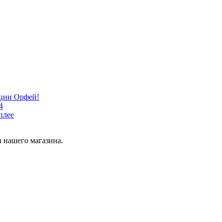
кции Орфей!
4
плее
 нашего магазина.