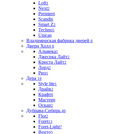
Loft
1
Next
2
Premier
6
Scandi
6
Smart Z
2
Techno
5
Unica
6
Владимирская фабрика дверей
6
Двери Холл
8
Альмека
1
Джесика Лайт
2
Криста Лайт
2
Лорд
2
Рио
1
Дера
19
Style lite
1
Драйв
2
Крафт
6
Мастер
8
Оскар
2
Дубрава-Сибирь
46
Flor
2
Foret
13
Foret-Light
7
Венто
5