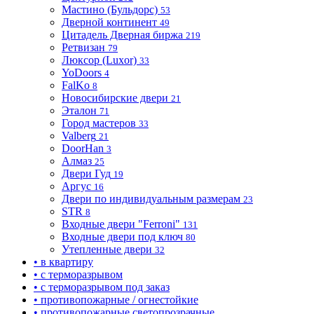
Мастино (Бульдорс)
53
Дверной континент
49
Цитадель Дверная биржа
219
Ретвизан
79
Люксор (Luxor)
33
YoDoors
4
FalKo
8
Новосибирские двери
21
Эталон
71
Город мастеров
33
Valberg
21
DoorHan
3
Алмаз
25
Двери Гуд
19
Аргус
16
Двери по индивидуальным размерам
23
STR
8
Входные двери "Ferroni"
131
Входные двери под ключ
80
Утепленные двери
32
• в квартиру
• с терморазрывом
• с терморазрывом под заказ
• противопожарные / огнестойкие
• противопожарные светопрозрачные