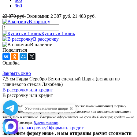
860
960
23 870 руб.
Экономия:
2 387 руб.
21 483 руб.
В корзину
Купить в 1 клик
В рассрочку
В наличии
Поделиться
Ошибка
Закрыть окно
7,5 см Гарда Серебро Бетон снежный Царга (вставки из
глянцевого стекла Лакобель)
В рассрочку или кредит
В рассрочку или кредит
При оформлении укажите название двери (в произвольном написании) и сумму
✖
Уточнить наличие двери
заказа. С помощью рассрочки или кредита Вы можете как полностью оплатить
заказ, так и частично. Рассрочка оформляется на срок до 4 месяцев; кредит — на
срок до 24 месяцев.
Прочие условия
.
Оформить рассрочку
Оформить кредит
Заполните форму ниже , и мы отправим расчет стоимости