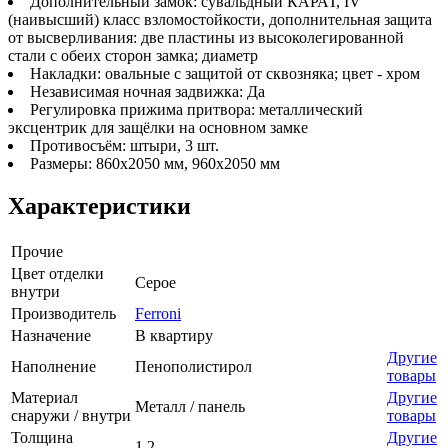
Дополнительный замок: сувальдный КАРАТ, IV
(наивысший) класс взломостойкости, дополнительная защита
от высверливания: две пластины из высоколегированной
стали с обеих сторон замка; диаметр
Накладки: овальные с защитой от сквозняка; цвет - хром
Независимая ночная задвижка: Да
Регулировка прижима притвора: металлический
эксцентрик для защёлки на основном замке
Противосъём: штыри, 3 шт.
Размеры: 860х2050 мм, 960х2050 мм
Характеристики
Прочие
Цвет отделки
Серое
внутри
Производитель
Ferroni
Назначение
В квартиру
Другие
Наполнение
Пенополистирол
товары
Материал
Другие
Металл / панель
снаружи / внутри
товары
Толщина
Другие
1.2