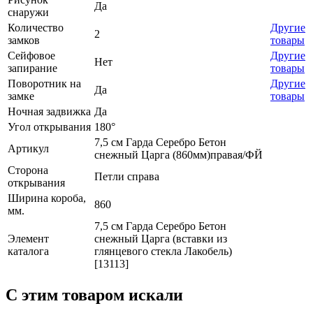
Да
снаружи
Количество
Другие
2
замков
товары
Сейфовое
Другие
Нет
запирание
товары
Поворотник на
Другие
Да
замке
товары
Ночная задвижка
Да
Угол открывания
180°
7,5 см Гарда Серебро Бетон
Артикул
снежный Царга (860мм)правая/ФЙ
Сторона
Петли справа
открывания
Ширина короба,
860
мм.
7,5 см Гарда Серебро Бетон
Элемент
снежный Царга (вставки из
каталога
глянцевого стекла Лакобель)
[13113]
C этим товаром искали