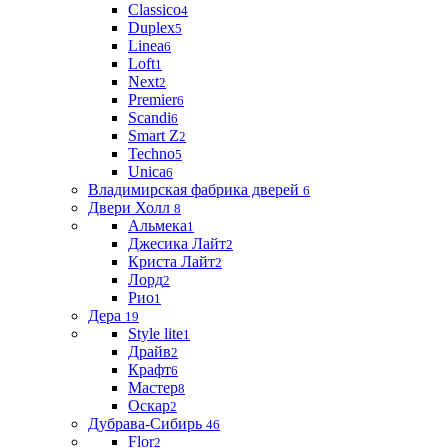
Classico
4
Duplex
5
Linea
6
Loft
1
Next
2
Premier
6
Scandi
6
Smart Z
2
Techno
5
Unica
6
Владимирская фабрика дверей
6
Двери Холл
8
Альмека
1
Джесика Лайт
2
Криста Лайт
2
Лорд
2
Рио
1
Дера
19
Style lite
1
Драйв
2
Крафт
6
Мастер
8
Оскар
2
Дубрава-Сибирь
46
Flor
2