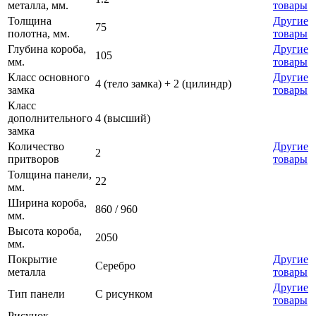
металла, мм.
товары
Толщина
Другие
75
полотна, мм.
товары
Глубина короба,
Другие
105
мм.
товары
Класс основного
Другие
4 (тело замка) + 2 (цилиндр)
замка
товары
Класс
дополнительного
4 (высший)
замка
Количество
Другие
2
притворов
товары
Толщина панели,
22
мм.
Ширина короба,
860 / 960
мм.
Высота короба,
2050
мм.
Покрытие
Другие
Серебро
металла
товары
Другие
Тип панели
С рисунком
товары
Рисунок