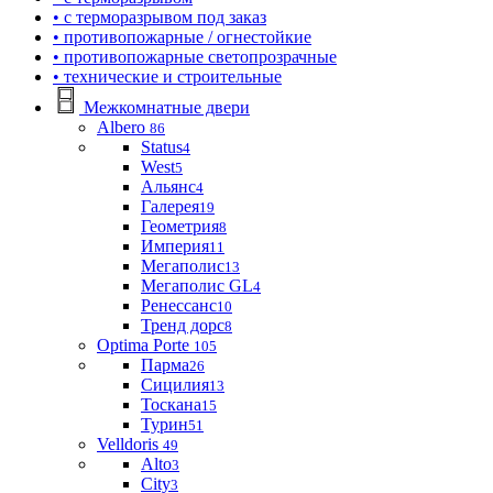
• с терморазрывом под заказ
• противопожарные / огнестойкие
• противопожарные светопрозрачные
• технические и строительные
Межкомнатные двери
Albero
86
Status
4
West
5
Альянс
4
Галерея
19
Геометрия
8
Империя
11
Мегаполис
13
Мегаполис GL
4
Ренессанс
10
Тренд дорс
8
Optima Porte
105
Парма
26
Сицилия
13
Тоскана
15
Турин
51
Velldoris
49
Alto
3
City
3