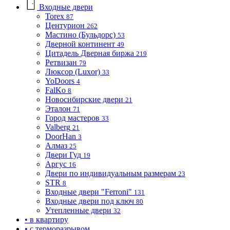
Входные двери
Torex
87
Центурион
262
Мастино (Бульдорс)
53
Дверной континент
49
Цитадель Дверная биржа
219
Ретвизан
79
Люксор (Luxor)
33
YoDoors
4
FalKo
8
Новосибирские двери
21
Эталон
71
Город мастеров
33
Valberg
21
DoorHan
3
Алмаз
25
Двери Гуд
19
Аргус
16
Двери по индивидуальным размерам
23
STR
8
Входные двери "Ferroni"
131
Входные двери под ключ
80
Утепленные двери
32
• в квартиру
• с терморазрывом