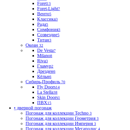
Foret
13
Foret-Light
7
Венто
5
Классика
3
Рада
5
Симфония
3
Созвездие
5
Титан
3
Океан
32
De Vesta
7
Milano
8
Riva
3
Гламур
2
Дрезден
6
Кёльн
6
Сибирь-Профиль
70
Fly Doors
14
La Stella
38
Skin Doors
1
ПВХ
15
• дверной погонаж
Погонаж для коллекции Techno
3
Погонаж для коллекции Геометрия
3
Погонаж для коллекции Империя
3
Погонаж для коллекции Мегаполис
4