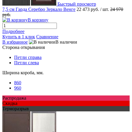
Быстрый просмотр
7,5 см Гарда Серебро Зеркало Венге
22 473 руб.
/ шт.
24 970
руб.
В корзину
Подробнее
Купить в 1 клик
Сравнение
В избранное
В наличии
Сторона открывания
Петли справа
Петли слева
Ширина короба, мм.
860
960
Распродажа
Скидка
Терморазрыв