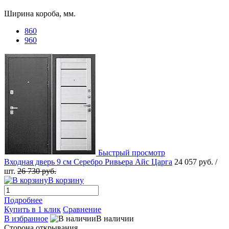
Ширина короба, мм.
860
960
Быстрый просмотр
Входная дверь 9 см Серебро Ривьера Айс Царга
24 057 руб.
/
шт.
26 730 руб.
В корзину
Подробнее
Купить в 1 клик
Сравнение
В избранное
В наличии
Сторона открывания