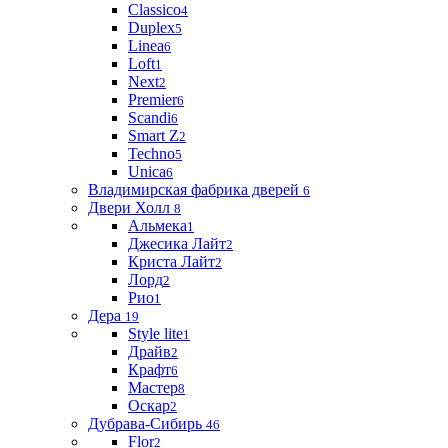
Classico
4
Duplex
5
Linea
6
Loft
1
Next
2
Premier
6
Scandi
6
Smart Z
2
Techno
5
Unica
6
Владимирская фабрика дверей
6
Двери Холл
8
Альмека
1
Джесика Лайт
2
Криста Лайт
2
Лорд
2
Рио
1
Дера
19
Style lite
1
Драйв
2
Крафт
6
Мастер
8
Оскар
2
Дубрава-Сибирь
46
Flor
2