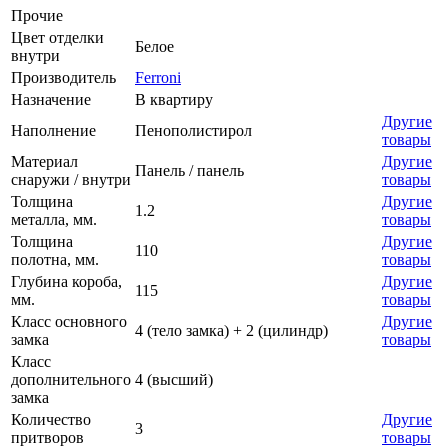
Прочие
Цвет отделки
Белое
внутри
Производитель
Ferroni
Назначение
В квартиру
Другие
Наполнение
Пенополистирол
товары
Материал
Другие
Панель / панель
снаружи / внутри
товары
Толщина
Другие
1.2
металла, мм.
товары
Толщина
Другие
110
полотна, мм.
товары
Глубина короба,
Другие
115
мм.
товары
Класс основного
Другие
4 (тело замка) + 2 (цилиндр)
замка
товары
Класс
дополнительного
4 (высший)
замка
Количество
Другие
3
притворов
товары