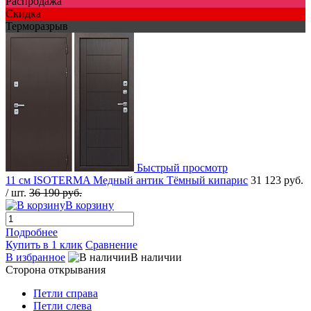
Распродажа
Скидка
Терморазрыв
Быстрый просмотр
11 см ISOTERMA Медный антик Тёмный кипарис
31 123 руб.
/ шт.
36 190 руб.
В корзину
Подробнее
Купить в 1 клик
Сравнение
В избранное
В наличии
Сторона открывания
Петли справа
Петли слева