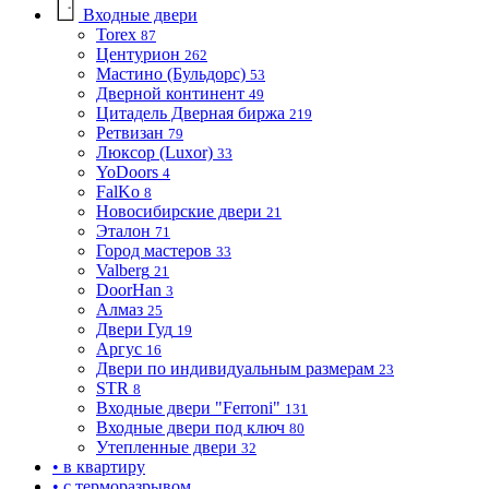
Входные двери
Torex
87
Центурион
262
Мастино (Бульдорс)
53
Дверной континент
49
Цитадель Дверная биржа
219
Ретвизан
79
Люксор (Luxor)
33
YoDoors
4
FalKo
8
Новосибирские двери
21
Эталон
71
Город мастеров
33
Valberg
21
DoorHan
3
Алмаз
25
Двери Гуд
19
Аргус
16
Двери по индивидуальным размерам
23
STR
8
Входные двери "Ferroni"
131
Входные двери под ключ
80
Утепленные двери
32
• в квартиру
• с терморазрывом