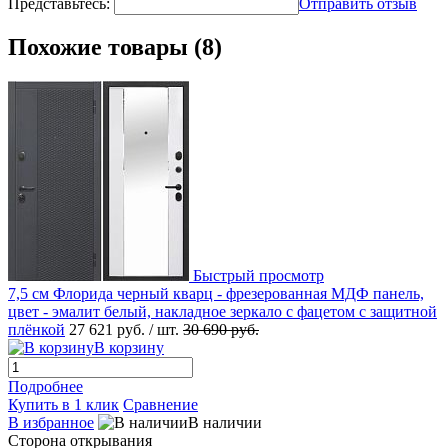
Представьтесь:
Отправить отзыв
Похожие товары (8)
Быстрый просмотр
7,5 см Флорида черный кварц - фрезерованная МДФ панель,
цвет - эмалит белый, накладное зеркало с фацетом с защитной
плёнкой
27 621 руб.
/ шт.
30 690 руб.
В корзину
Подробнее
Купить в 1 клик
Сравнение
В избранное
В наличии
Сторона открывания