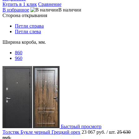
Купить в 1 клик
Сравнение
В избранное
В наличии
Сторона открывания
Петли справа
Петли слева
Ширина короба, мм.
860
960
Быстрый просмотр
Толстяк Букле черный Грецкий орех
23 067 руб.
/ шт.
25 630
руб.