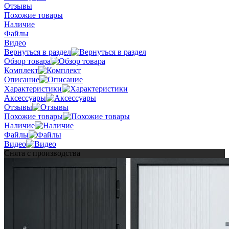
Отзывы
Похожие товары
Наличие
Файлы
Видео
Вернуться в раздел
Обзор товара
Комплект
Описание
Характеристики
Аксессуары
Отзывы
Похожие товары
Наличие
Файлы
Видео
Снята с производства