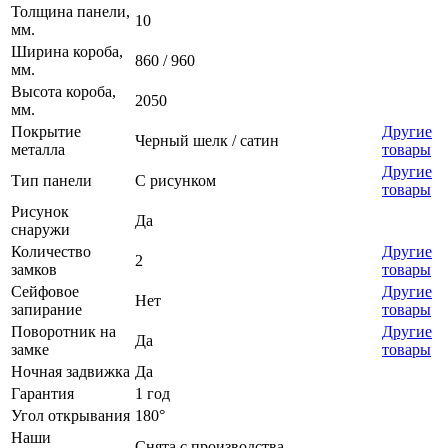
Толщина панели,
10
мм.
Ширина короба,
860 / 960
мм.
Высота короба,
2050
мм.
Покрытие
Другие
Черный шелк / сатин
металла
товары
Другие
Тип панели
С рисунком
товары
Рисунок
Да
снаружи
Количество
Другие
2
замков
товары
Сейфовое
Другие
Нет
запирание
товары
Поворотник на
Другие
Да
замке
товары
Ночная задвижка
Да
Гарантия
1 год
Угол открывания
180°
Наши
Снята с производства