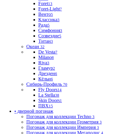
Foret
13
Foret-Light
7
Венто
5
Классика
3
Рада
5
Симфония
3
Созвездие
5
Титан
3
Океан
32
De Vesta
7
Milano
8
Riva
3
Гламур
2
Дрезден
6
Кёльн
6
Сибирь-Профиль
70
Fly Doors
14
La Stella
38
Skin Doors
1
ПВХ
15
• дверной погонаж
Погонаж для коллекции Techno
3
Погонаж для коллекции Геометрия
3
Погонаж для коллекции Империя
3
Погонаж для коллекции Мегаполис
4