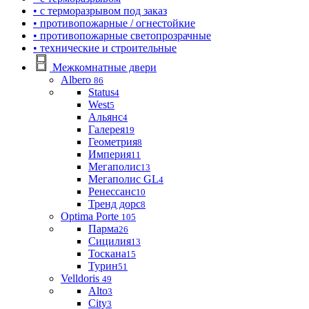
• с терморазрывом под заказ
• противопожарные / огнестойкие
• противопожарные светопрозрачные
• технические и строительные
Межкомнатные двери
Albero
86
Status
4
West
5
Альянс
4
Галерея
19
Геометрия
8
Империя
11
Мегаполис
13
Мегаполис GL
4
Ренессанс
10
Тренд дорс
8
Optima Porte
105
Парма
26
Сицилия
13
Тоскана
15
Турин
51
Velldoris
49
Alto
3
City
3