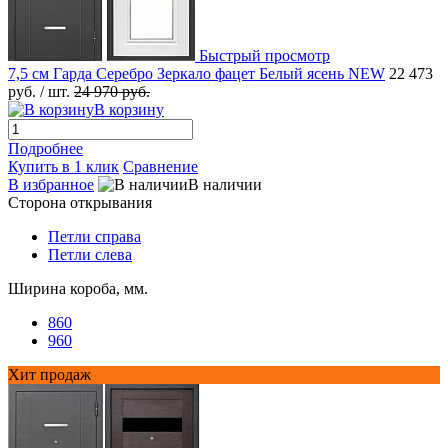
Быстрый просмотр
7,5 см Гарда Серебро Зеркало фацет Белый ясень NEW
22 473
руб.
/ шт.
24 970 руб.
В корзину
Подробнее
Купить в 1 клик
Сравнение
В избранное
В наличии
Сторона открывания
Петли справа
Петли слева
Ширина короба, мм.
860
960
Хит продаж