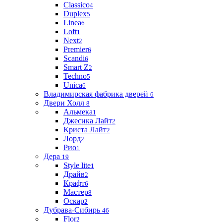
Classico
4
Duplex
5
Linea
6
Loft
1
Next
2
Premier
6
Scandi
6
Smart Z
2
Techno
5
Unica
6
Владимирская фабрика дверей
6
Двери Холл
8
Альмека
1
Джесика Лайт
2
Криста Лайт
2
Лорд
2
Рио
1
Дера
19
Style lite
1
Драйв
2
Крафт
6
Мастер
8
Оскар
2
Дубрава-Сибирь
46
Flor
2