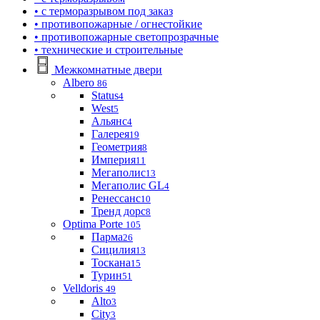
• с терморазрывом под заказ
• противопожарные / огнестойкие
• противопожарные светопрозрачные
• технические и строительные
Межкомнатные двери
Albero
86
Status
4
West
5
Альянс
4
Галерея
19
Геометрия
8
Империя
11
Мегаполис
13
Мегаполис GL
4
Ренессанс
10
Тренд дорс
8
Optima Porte
105
Парма
26
Сицилия
13
Тоскана
15
Турин
51
Velldoris
49
Alto
3
City
3