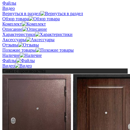
Файлы
Видео
Вернуться в раздел
Обзор товара
Комплект
Описание
Характеристики
Аксессуары
Отзывы
Похожие товары
Наличие
Файлы
Видео
Снята с производства