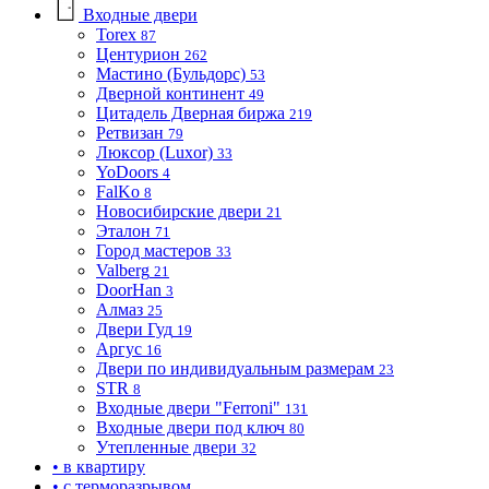
Входные двери
Torex
87
Центурион
262
Мастино (Бульдорс)
53
Дверной континент
49
Цитадель Дверная биржа
219
Ретвизан
79
Люксор (Luxor)
33
YoDoors
4
FalKo
8
Новосибирские двери
21
Эталон
71
Город мастеров
33
Valberg
21
DoorHan
3
Алмаз
25
Двери Гуд
19
Аргус
16
Двери по индивидуальным размерам
23
STR
8
Входные двери "Ferroni"
131
Входные двери под ключ
80
Утепленные двери
32
• в квартиру
• с терморазрывом