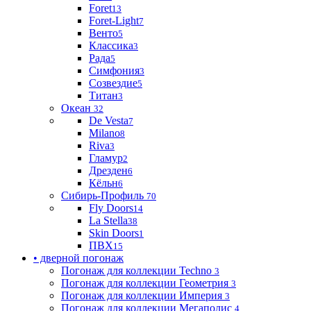
Foret
13
Foret-Light
7
Венто
5
Классика
3
Рада
5
Симфония
3
Созвездие
5
Титан
3
Океан
32
De Vesta
7
Milano
8
Riva
3
Гламур
2
Дрезден
6
Кёльн
6
Сибирь-Профиль
70
Fly Doors
14
La Stella
38
Skin Doors
1
ПВХ
15
• дверной погонаж
Погонаж для коллекции Techno
3
Погонаж для коллекции Геометрия
3
Погонаж для коллекции Империя
3
Погонаж для коллекции Мегаполис
4