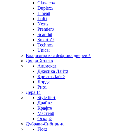
Classico
4
Duplex
5
Linea
6
Loft
1
Next
2
Premier
6
Scandi
6
Smart Z
2
Techno
5
Unica
6
Владимирская фабрика дверей
6
Двери Холл
8
Альмека
1
Джесика Лайт
2
Криста Лайт
2
Лорд
2
Рио
1
Дера
19
Style lite
1
Драйв
2
Крафт
6
Мастер
8
Оскар
2
Дубрава-Сибирь
46
Flor
2