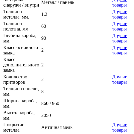
Металл / панель
снаружи / внутри
товары
Толщина
Другие
1.2
металла, мм.
товары
Толщина
Другие
60
полотна, мм.
товары
Глубина короба,
Другие
90
мм.
товары
Класс основного
Другие
2
замка
товары
Класс
дополнительного
2
замка
Количество
Другие
2
притворов
товары
Толщина панели,
8
мм.
Ширина короба,
860 / 960
мм.
Высота короба,
2050
мм.
Покрытие
Другие
Античная медь
металла
товары