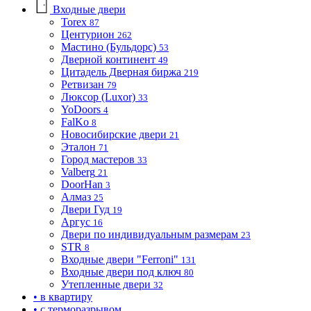
Входные двери
Torex
87
Центурион
262
Мастино (Бульдорс)
53
Дверной континент
49
Цитадель Дверная биржа
219
Ретвизан
79
Люксор (Luxor)
33
YoDoors
4
FalKo
8
Новосибирские двери
21
Эталон
71
Город мастеров
33
Valberg
21
DoorHan
3
Алмаз
25
Двери Гуд
19
Аргус
16
Двери по индивидуальным размерам
23
STR
8
Входные двери "Ferroni"
131
Входные двери под ключ
80
Утепленные двери
32
• в квартиру
• с терморазрывом