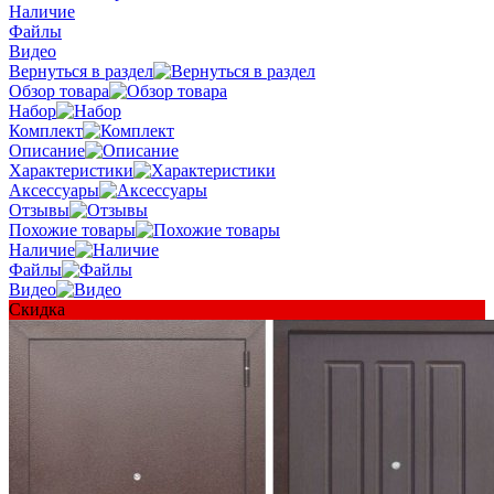
Наличие
Файлы
Видео
Вернуться в раздел
Обзор товара
Набор
Комплект
Описание
Характеристики
Аксессуары
Отзывы
Похожие товары
Наличие
Файлы
Видео
Скидка