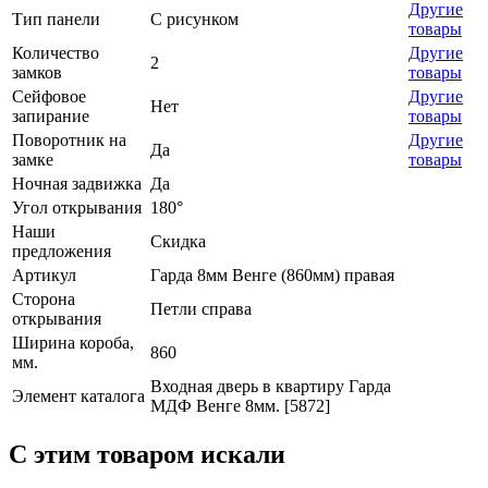
Другие
Тип панели
С рисунком
товары
Количество
Другие
2
замков
товары
Сейфовое
Другие
Нет
запирание
товары
Поворотник на
Другие
Да
замке
товары
Ночная задвижка
Да
Угол открывания
180°
Наши
Скидка
предложения
Артикул
Гарда 8мм Венге (860мм) правая
Сторона
Петли справа
открывания
Ширина короба,
860
мм.
Входная дверь в квартиру Гарда
Элемент каталога
МДФ Венге 8мм. [5872]
C этим товаром искали