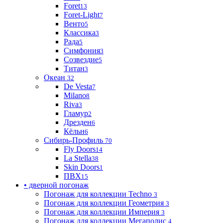
Foret
13
Foret-Light
7
Венто
5
Классика
3
Рада
5
Симфония
3
Созвездие
5
Титан
3
Океан
32
De Vesta
7
Milano
8
Riva
3
Гламур
2
Дрезден
6
Кёльн
6
Сибирь-Профиль
70
Fly Doors
14
La Stella
38
Skin Doors
1
ПВХ
15
• дверной погонаж
Погонаж для коллекции Techno
3
Погонаж для коллекции Геометрия
3
Погонаж для коллекции Империя
3
Погонаж для коллекции Мегаполис
4