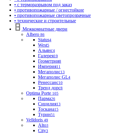
• с терморазрывом под заказ
• противопожарные / огнестойкие
• противопожарные светопрозрачные
• технические и строительные
Межкомнатные двери
Albero
86
Status
4
West
5
Альянс
4
Галерея
19
Геометрия
8
Империя
11
Мегаполис
13
Мегаполис GL
4
Ренессанс
10
Тренд дорс
8
Optima Porte
105
Парма
26
Сицилия
13
Тоскана
15
Турин
51
Velldoris
49
Alto
3
City
3