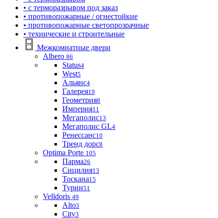
• с терморазрывом под заказ
• противопожарные / огнестойкие
• противопожарные светопрозрачные
• технические и строительные
Межкомнатные двери
Albero
86
Status
4
West
5
Альянс
4
Галерея
19
Геометрия
8
Империя
11
Мегаполис
13
Мегаполис GL
4
Ренессанс
10
Тренд дорс
8
Optima Porte
105
Парма
26
Сицилия
13
Тоскана
15
Турин
51
Velldoris
49
Alto
3
City
3