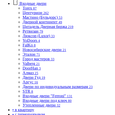
Входные двери
Torex
87
Центурион
262
Мастино (Бульдорс)
53
Дверной континент
49
Цитадель Дверная биржа
219
Ретвизан
79
Люксор (Luxor)
33
YoDoors
4
FalKo
8
Новосибирские двери
21
Эталон
71
Город мастеров
33
Valberg
21
DoorHan
3
Алмаз
25
Двери Гуд
19
Аргус
16
Двери по индивидуальным размерам
23
STR
8
Входные двери "Ferroni"
131
Входные двери под ключ
80
Утепленные двери
32
• в квартиру
• с терморазрывом