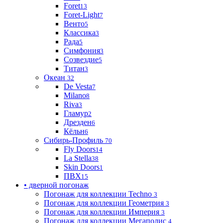
Foret
13
Foret-Light
7
Венто
5
Классика
3
Рада
5
Симфония
3
Созвездие
5
Титан
3
Океан
32
De Vesta
7
Milano
8
Riva
3
Гламур
2
Дрезден
6
Кёльн
6
Сибирь-Профиль
70
Fly Doors
14
La Stella
38
Skin Doors
1
ПВХ
15
• дверной погонаж
Погонаж для коллекции Techno
3
Погонаж для коллекции Геометрия
3
Погонаж для коллекции Империя
3
Погонаж для коллекции Мегаполис
4