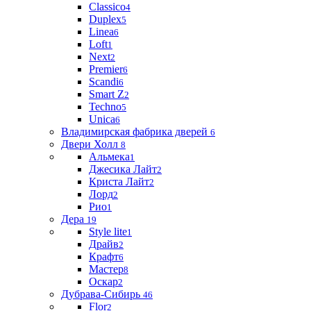
Classico
4
Duplex
5
Linea
6
Loft
1
Next
2
Premier
6
Scandi
6
Smart Z
2
Techno
5
Unica
6
Владимирская фабрика дверей
6
Двери Холл
8
Альмека
1
Джесика Лайт
2
Криста Лайт
2
Лорд
2
Рио
1
Дера
19
Style lite
1
Драйв
2
Крафт
6
Мастер
8
Оскар
2
Дубрава-Сибирь
46
Flor
2