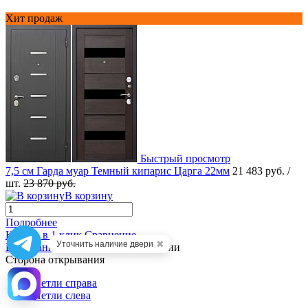
Хит продаж
Быстрый просмотр
7,5 см Гарда муар Темный кипарис Царга 22мм
21 483 руб.
/
шт.
23 870 руб.
В корзину
Подробнее
Купить в 1 клик
Сравнение
✖
Уточнить наличие двери
В избранное
В наличии
Сторона открывания
Петли справа
Петли слева