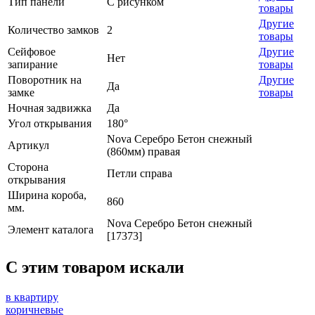
Тип панели
С рисунком
товары
Другие
Количество замков
2
товары
Сейфовое
Другие
Нет
запирание
товары
Поворотник на
Другие
Да
замке
товары
Ночная задвижка
Да
Угол открывания
180°
Nova Серебро Бетон снежный
Артикул
(860мм) правая
Сторона
Петли справа
открывания
Ширина короба,
860
мм.
Nova Серебро Бетон снежный
Элемент каталога
[17373]
C этим товаром искали
в квартиру
коричневые