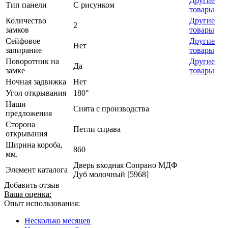
Другие
Тип панели
С рисунком
товары
Количество
Другие
2
замков
товары
Сейфовое
Другие
Нет
запирание
товары
Поворотник на
Другие
Да
замке
товары
Ночная задвижка
Нет
Угол открывания
180°
Наши
Снята с производства
предложения
Сторона
Петли справа
открывания
Ширина короба,
860
мм.
Дверь входная Сопрано МДФ
Элемент каталога
Дуб молочный [5968]
Добавить отзыв
Ваша оценка:
Опыт использования:
Несколько месяцев