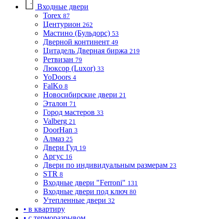
Входные двери
Torex
87
Центурион
262
Мастино (Бульдорс)
53
Дверной континент
49
Цитадель Дверная биржа
219
Ретвизан
79
Люксор (Luxor)
33
YoDoors
4
FalKo
8
Новосибирские двери
21
Эталон
71
Город мастеров
33
Valberg
21
DoorHan
3
Алмаз
25
Двери Гуд
19
Аргус
16
Двери по индивидуальным размерам
23
STR
8
Входные двери "Ferroni"
131
Входные двери под ключ
80
Утепленные двери
32
• в квартиру
• с терморазрывом