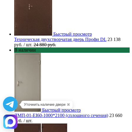
Быстрый просмотр
Техническая двухстворчатая дверь Профи DL
23 138
руб.
/ шт.
24 880 руб.
В наличии
✖
Уточнить наличие двери
Быстрый просмотр
ДМП-01-EI60-1000*2100 (сплошного сечения)
23 660
руб.
/ шт.