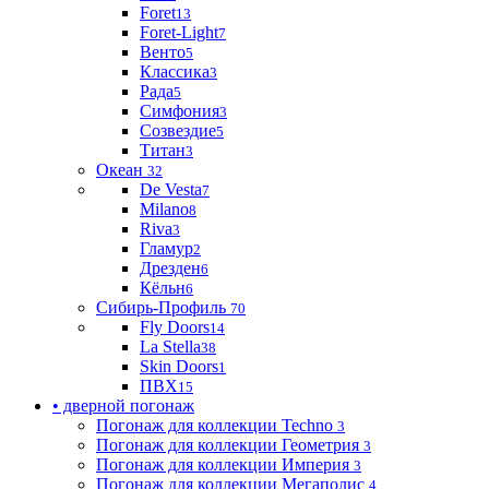
Foret
13
Foret-Light
7
Венто
5
Классика
3
Рада
5
Симфония
3
Созвездие
5
Титан
3
Океан
32
De Vesta
7
Milano
8
Riva
3
Гламур
2
Дрезден
6
Кёльн
6
Сибирь-Профиль
70
Fly Doors
14
La Stella
38
Skin Doors
1
ПВХ
15
• дверной погонаж
Погонаж для коллекции Techno
3
Погонаж для коллекции Геометрия
3
Погонаж для коллекции Империя
3
Погонаж для коллекции Мегаполис
4