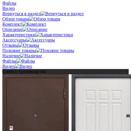
Файлы
Видео
Вернуться в раздел
Обзор товара
Комплект
Описание
Характеристики
Аксессуары
Отзывы
Похожие товары
Наличие
Файлы
Видео
Снята с производства