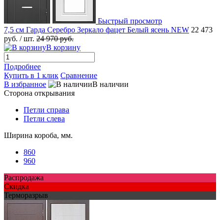
Быстрый просмотр
7,5 см Гарда Серебро Зеркало фацет Белый ясень NEW
22 473
руб.
/ шт.
24 970 руб.
В корзину
Подробнее
Купить в 1 клик
Сравнение
В избранное
В наличии
Сторона открывания
Петли справа
Петли слева
Ширина короба, мм.
860
960
Распродажа
Скидка
Терморазрыв