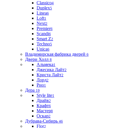
Classico
4
Duplex
5
Linea
6
Loft
1
Next
2
Premier
6
Scandi
6
Smart Z
2
Techno
5
Unica
6
Владимирская фабрика дверей
6
Двери Холл
8
Альмека
1
Джесика Лайт
2
Криста Лайт
2
Лорд
2
Рио
1
Дера
19
Style lite
1
Драйв
2
Крафт
6
Мастер
8
Оскар
2
Дубрава-Сибирь
46
Flor
2