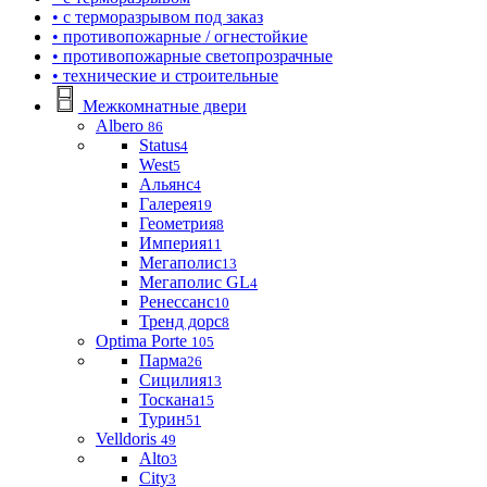
• с терморазрывом под заказ
• противопожарные / огнестойкие
• противопожарные светопрозрачные
• технические и строительные
Межкомнатные двери
Albero
86
Status
4
West
5
Альянс
4
Галерея
19
Геометрия
8
Империя
11
Мегаполис
13
Мегаполис GL
4
Ренессанс
10
Тренд дорс
8
Optima Porte
105
Парма
26
Сицилия
13
Тоскана
15
Турин
51
Velldoris
49
Alto
3
City
3