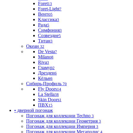
Foret
13
Foret-Light
7
Венто
5
Классика
3
Рада
5
Симфония
3
Созвездие
5
Титан
3
Океан
32
De Vesta
7
Milano
8
Riva
3
Гламур
2
Дрезден
6
Кёльн
6
Сибирь-Профиль
70
Fly Doors
14
La Stella
38
Skin Doors
1
ПВХ
15
• дверной погонаж
Погонаж для коллекции Techno
3
Погонаж для коллекции Геометрия
3
Погонаж для коллекции Империя
3
Погонаж для коллекции Мегаполис
4