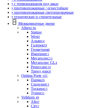
• с терморазрывом под заказ
• противопожарные / огнестойкие
• противопожарные светопрозрачные
• технические и строительные
Межкомнатные двери
Albero
86
Status
4
West
5
Альянс
4
Галерея
19
Геометрия
8
Империя
11
Мегаполис
13
Мегаполис GL
4
Ренессанс
10
Тренд дорс
8
Optima Porte
105
Парма
26
Сицилия
13
Тоскана
15
Турин
51
Velldoris
49
Alto
3
City
3