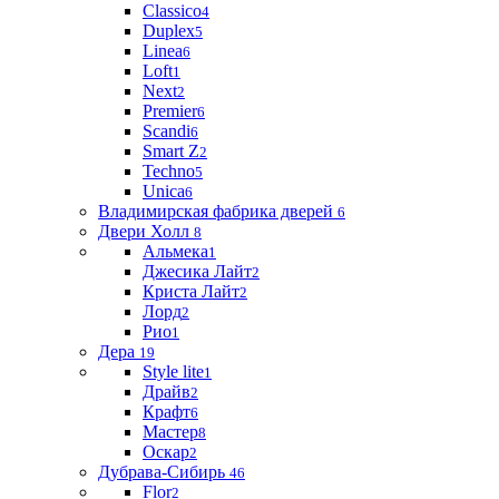
Classico
4
Duplex
5
Linea
6
Loft
1
Next
2
Premier
6
Scandi
6
Smart Z
2
Techno
5
Unica
6
Владимирская фабрика дверей
6
Двери Холл
8
Альмека
1
Джесика Лайт
2
Криста Лайт
2
Лорд
2
Рио
1
Дера
19
Style lite
1
Драйв
2
Крафт
6
Мастер
8
Оскар
2
Дубрава-Сибирь
46
Flor
2