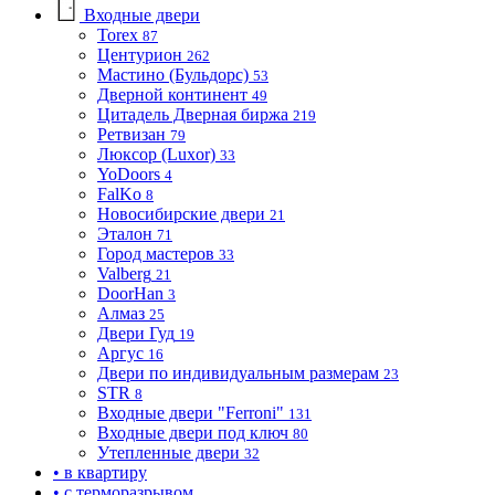
Входные двери
Torex
87
Центурион
262
Мастино (Бульдорс)
53
Дверной континент
49
Цитадель Дверная биржа
219
Ретвизан
79
Люксор (Luxor)
33
YoDoors
4
FalKo
8
Новосибирские двери
21
Эталон
71
Город мастеров
33
Valberg
21
DoorHan
3
Алмаз
25
Двери Гуд
19
Аргус
16
Двери по индивидуальным размерам
23
STR
8
Входные двери "Ferroni"
131
Входные двери под ключ
80
Утепленные двери
32
• в квартиру
• с терморазрывом