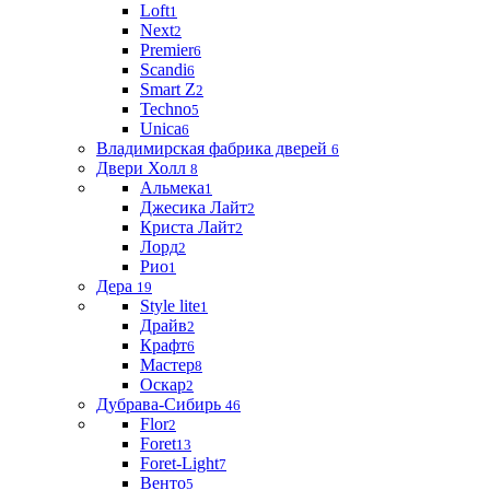
Loft
1
Next
2
Premier
6
Scandi
6
Smart Z
2
Techno
5
Unica
6
Владимирская фабрика дверей
6
Двери Холл
8
Альмека
1
Джесика Лайт
2
Криста Лайт
2
Лорд
2
Рио
1
Дера
19
Style lite
1
Драйв
2
Крафт
6
Мастер
8
Оскар
2
Дубрава-Сибирь
46
Flor
2
Foret
13
Foret-Light
7
Венто
5