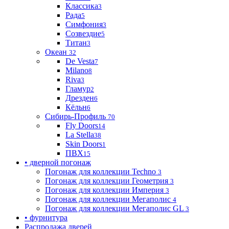
Классика
3
Рада
5
Симфония
3
Созвездие
5
Титан
3
Океан
32
De Vesta
7
Milano
8
Riva
3
Гламур
2
Дрезден
6
Кёльн
6
Сибирь-Профиль
70
Fly Doors
14
La Stella
38
Skin Doors
1
ПВХ
15
• дверной погонаж
Погонаж для коллекции Techno
3
Погонаж для коллекции Геометрия
3
Погонаж для коллекции Империя
3
Погонаж для коллекции Мегаполис
4
Погонаж для коллекции Мегаполис GL
3
• фурнитура
Распродажа дверей