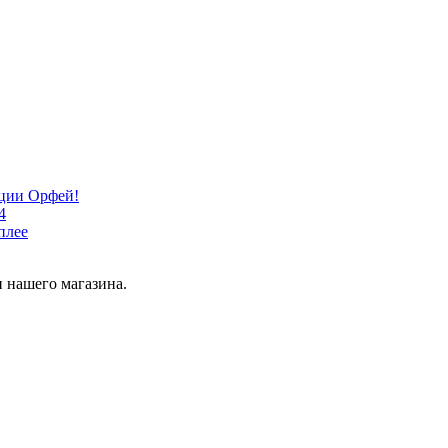
кции Орфей!
4
плее
 нашего магазина.