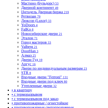
Мастино (Бульдорс)
53
Дверной континент
49
Цитадель Дверная биржа
219
Ретвизан
79
Люксор (Luxor)
33
YoDoors
4
FalKo
8
Новосибирские двери
21
Эталон
71
Город мастеров
33
Valberg
21
DoorHan
3
Алмаз
25
Двери Гуд
19
Аргус
16
Двери по индивидуальным размерам
23
STR
8
Входные двери "Ferroni"
131
Входные двери под ключ
80
Утепленные двери
32
• в квартиру
• с терморазрывом
• с терморазрывом под заказ
• противопожарные / огнестойкие
• противопожарные светопрозрачные