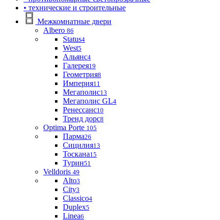
• технические и строительные
Межкомнатные двери
Albero
86
Status
4
West
5
Альянс
4
Галерея
19
Геометрия
8
Империя
11
Мегаполис
13
Мегаполис GL
4
Ренессанс
10
Тренд дорс
8
Optima Porte
105
Парма
26
Сицилия
13
Тоскана
15
Турин
51
Velldoris
49
Alto
3
City
3
Classico
4
Duplex
5
Linea
6