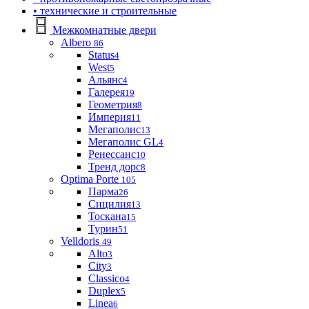
• технические и строительные
Межкомнатные двери
Albero
86
Status
4
West
5
Альянс
4
Галерея
19
Геометрия
8
Империя
11
Мегаполис
13
Мегаполис GL
4
Ренессанс
10
Тренд дорс
8
Optima Porte
105
Парма
26
Сицилия
13
Тоскана
15
Турин
51
Velldoris
49
Alto
3
City
3
Classico
4
Duplex
5
Linea
6