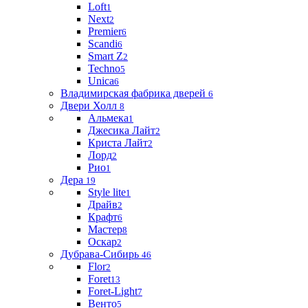
Loft
1
Next
2
Premier
6
Scandi
6
Smart Z
2
Techno
5
Unica
6
Владимирская фабрика дверей
6
Двери Холл
8
Альмека
1
Джесика Лайт
2
Криста Лайт
2
Лорд
2
Рио
1
Дера
19
Style lite
1
Драйв
2
Крафт
6
Мастер
8
Оскар
2
Дубрава-Сибирь
46
Flor
2
Foret
13
Foret-Light
7
Венто
5