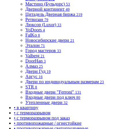
Мастино (Бульдорс)
53
Дверной континент
49
Цитадель Дверная биржа
219
Ретвизан
79
Люксор (Luxor)
33
YoDoors
4
FalKo
8
Новосибирские двери
21
Эталон
71
Город мастеров
33
Valberg
21
DoorHan
3
Алмаз
25
Двери Гуд
19
Аргус
16
Двери по индивидуальным размерам
23
STR
8
Входные двери "Ferroni"
131
Входные двери под ключ
80
Утепленные двери
32
• в квартиру
• с терморазрывом
• с терморазрывом под заказ
• противопожарные / огнестойкие
• противопожарные светопрозрачные