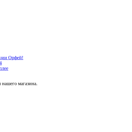
кции Орфей!
4
плее
 нашего магазина.