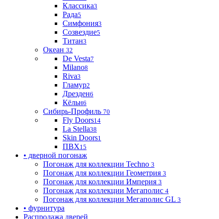
Классика
3
Рада
5
Симфония
3
Созвездие
5
Титан
3
Океан
32
De Vesta
7
Milano
8
Riva
3
Гламур
2
Дрезден
6
Кёльн
6
Сибирь-Профиль
70
Fly Doors
14
La Stella
38
Skin Doors
1
ПВХ
15
• дверной погонаж
Погонаж для коллекции Techno
3
Погонаж для коллекции Геометрия
3
Погонаж для коллекции Империя
3
Погонаж для коллекции Мегаполис
4
Погонаж для коллекции Мегаполис GL
3
• фурнитура
Распродажа дверей