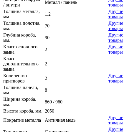
Металл / панель
/ внутри
товары
Толщина металла,
Другие
1.2
мм.
товары
Толщина полотна,
Другие
70
мм.
товары
Глубина короба,
Другие
90
мм.
товары
Класс основного
Другие
2
замка
товары
Класс
дополнительного
2
замка
Количество
Другие
2
притворов
товары
Толщина панели,
8
мм.
Ширина короба,
860 / 960
мм.
Высота короба, мм.
2050
Другие
Покрытие металла
Античная медь
товары
Другие
Тип панели
С рисунком