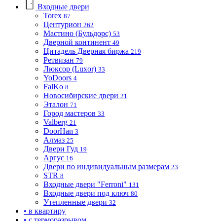
Входные двери
Torex
87
Центурион
262
Мастино (Бульдорс)
53
Дверной континент
49
Цитадель Дверная биржа
219
Ретвизан
79
Люксор (Luxor)
33
YoDoors
4
FalKo
8
Новосибирские двери
21
Эталон
71
Город мастеров
33
Valberg
21
DoorHan
3
Алмаз
25
Двери Гуд
19
Аргус
16
Двери по индивидуальным размерам
23
STR
8
Входные двери "Ferroni"
131
Входные двери под ключ
80
Утепленные двери
32
• в квартиру
• с терморазрывом