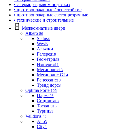
• с терморазрывом под заказ
• противопожарные / огнестойкие
• противопожарные светопрозрачные
• технические и строительные
Межкомнатные двери
Albero
86
Status
4
West
5
Альянс
4
Галерея
19
Геометрия
8
Империя
11
Мегаполис
13
Мегаполис GL
4
Ренессанс
10
Тренд дорс
8
Optima Porte
105
Парма
26
Сицилия
13
Тоскана
15
Турин
51
Velldoris
49
Alto
3
City
3