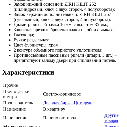
Замок нижний основной: ZIRH KILIT 252
(цилиндровый, ключ с двух сторон, 4 полуоборота);
Замок верхний дополнительный: ZIRH KILIT 257
(сувальдный, ключ с двух сторон, 4 полуоборота);
Диаметр ригелей замка 16 мм. с вылетом 35 мм.;
Защитная врезные броненакладки на обоих замках;
Глазок: да;
Ручка: раздельная;
Цвет фурнитуры: хром;
2 контура объемного пористого уплотнителя;
Противосъёмные пассивные ригели (штыри, 3 шт.) –
препятствуют взлому двери при спиливании петель.
Характеристики
Прочие
Цвет отделки
Светло-коричневое
внутри
Производитель
Дверная биржа Цитадель
Назначение
В квартиру
Другие
Наполнение
Пенополистирол
товары
Материал снаружи
Другие