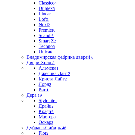
Classico
4
Duplex
5
Linea
6
Loft
1
Next
2
Premier
6
Scandi
6
Smart Z
2
Techno
5
Unica
6
Владимирская фабрика дверей
6
Двери Холл
8
Альмека
1
Джесика Лайт
2
Криста Лайт
2
Лорд
2
Рио
1
Дера
19
Style lite
1
Драйв
2
Крафт
6
Мастер
8
Оскар
2
Дубрава-Сибирь
46
Flor
2