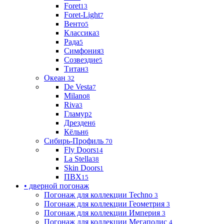
Foret
13
Foret-Light
7
Венто
5
Классика
3
Рада
5
Симфония
3
Созвездие
5
Титан
3
Океан
32
De Vesta
7
Milano
8
Riva
3
Гламур
2
Дрезден
6
Кёльн
6
Сибирь-Профиль
70
Fly Doors
14
La Stella
38
Skin Doors
1
ПВХ
15
• дверной погонаж
Погонаж для коллекции Techno
3
Погонаж для коллекции Геометрия
3
Погонаж для коллекции Империя
3
Погонаж для коллекции Мегаполис
4