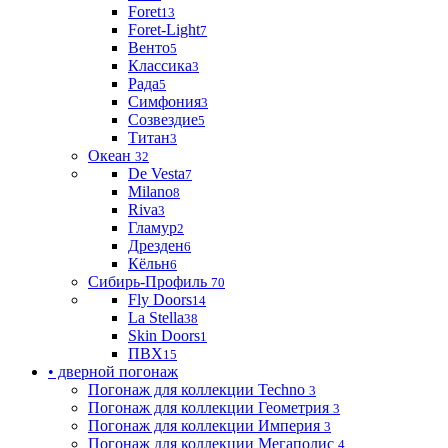
Foret
13
Foret-Light
7
Венто
5
Классика
3
Рада
5
Симфония
3
Созвездие
5
Титан
3
Океан
32
De Vesta
7
Milano
8
Riva
3
Гламур
2
Дрезден
6
Кёльн
6
Сибирь-Профиль
70
Fly Doors
14
La Stella
38
Skin Doors
1
ПВХ
15
• дверной погонаж
Погонаж для коллекции Techno
3
Погонаж для коллекции Геометрия
3
Погонаж для коллекции Империя
3
Погонаж для коллекции Мегаполис
4