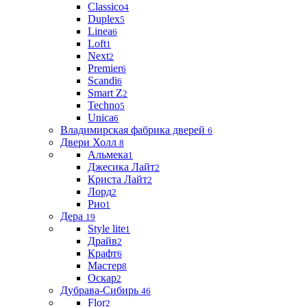
Classico
4
Duplex
5
Linea
6
Loft
1
Next
2
Premier
6
Scandi
6
Smart Z
2
Techno
5
Unica
6
Владимирская фабрика дверей
6
Двери Холл
8
Альмека
1
Джесика Лайт
2
Криста Лайт
2
Лорд
2
Рио
1
Дера
19
Style lite
1
Драйв
2
Крафт
6
Мастер
8
Оскар
2
Дубрава-Сибирь
46
Flor
2