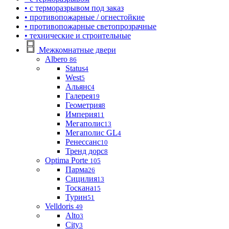
• с терморазрывом под заказ
• противопожарные / огнестойкие
• противопожарные светопрозрачные
• технические и строительные
Межкомнатные двери
Albero
86
Status
4
West
5
Альянс
4
Галерея
19
Геометрия
8
Империя
11
Мегаполис
13
Мегаполис GL
4
Ренессанс
10
Тренд дорс
8
Optima Porte
105
Парма
26
Сицилия
13
Тоскана
15
Турин
51
Velldoris
49
Alto
3
City
3