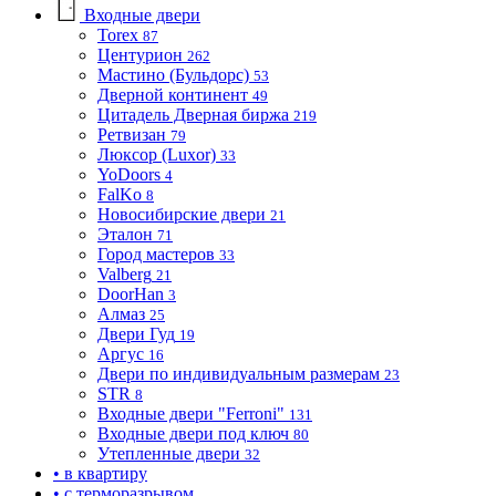
Входные двери
Torex
87
Центурион
262
Мастино (Бульдорс)
53
Дверной континент
49
Цитадель Дверная биржа
219
Ретвизан
79
Люксор (Luxor)
33
YoDoors
4
FalKo
8
Новосибирские двери
21
Эталон
71
Город мастеров
33
Valberg
21
DoorHan
3
Алмаз
25
Двери Гуд
19
Аргус
16
Двери по индивидуальным размерам
23
STR
8
Входные двери "Ferroni"
131
Входные двери под ключ
80
Утепленные двери
32
• в квартиру
• с терморазрывом