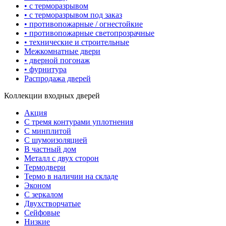
• с терморазрывом
• с терморазрывом под заказ
• противопожарные / огнестойкие
• противопожарные светопрозрачные
• технические и строительные
Межкомнатные двери
• дверной погонаж
• фурнитура
Распродажа дверей
Коллекции входных дверей
Акция
С тремя контурами уплотнения
С минплитой
С шумоизоляцией
В частный дом
Металл с двух сторон
Термодвери
Термо в наличии на складе
Эконом
С зеркалом
Двухстворчатые
Сейфовые
Низкие