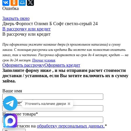
Ошибка
Закрыть окно
Дверь Форпост Олимп Б Софт светло-серый 24
В рассрочку или кредит
В рассрочку или кредит
При оформлении укажите название двери (в произвольном написании) и сумму
заказа. С помощью рассрочки или кредита Вы можете как полностью оплатить
заказ, так и частично. Рассрочка оформляется на срок до 4 месяцев; кредит — на
срок до 24 месяцев.
Прочие условия
.
Оформить рассрочку
Оформить кредит
Заполните форму ниже , и мы отправим расчет стоимости
доставки / установки, если Вы хотите включить их в сумму
займа.
Ваше имя
Ваш телефон
*
✖
Уточнить наличие двери
Название товара
*
Я согласен на
обработку персональных данных.
*