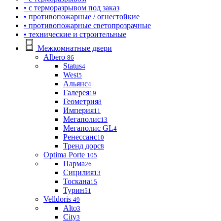
• с терморазрывом под заказ
• противопожарные / огнестойкие
• противопожарные светопрозрачные
• технические и строительные
Межкомнатные двери
Albero
86
Status
4
West
5
Альянс
4
Галерея
19
Геометрия
8
Империя
11
Мегаполис
13
Мегаполис GL
4
Ренессанс
10
Тренд дорс
8
Optima Porte
105
Парма
26
Сицилия
13
Тоскана
15
Турин
51
Velldoris
49
Alto
3
City
3