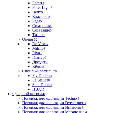
Foret
13
Foret-Light
7
Венто
5
Классика
3
Рада
5
Симфония
3
Созвездие
5
Титан
3
Океан
32
De Vesta
7
Milano
8
Riva
3
Гламур
2
Дрезден
6
Кёльн
6
Сибирь-Профиль
70
Fly Doors
14
La Stella
38
Skin Doors
1
ПВХ
15
• дверной погонаж
Погонаж для коллекции Techno
3
Погонаж для коллекции Геометрия
3
Погонаж для коллекции Империя
3
Погонаж для коллекции Мегаполис
4