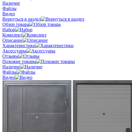
Наличие
Файлы
Видео
Вернуться в раздел
Обзор товара
Набор
Комплект
Описание
Характеристики
Аксессуары
Отзывы
Похожие товары
Наличие
Файлы
Видео