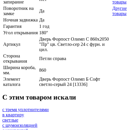
запирание
товары
Поворотник на
Другие
Да
замке
товары
Ночная задвижка
Да
Гарантия
1 год
Угол открывания
180°
Дверь Форпост Олимп С 860х2050
Артикул
"Пр" цв. Светло-сер 24 с фурн. и
цил.
Сторона
Петли справа
открывания
Ширина короба,
860
мм.
Элемент
Дверь Форпост Олимп Б Софт
каталога
светло-серый 24 [13336]
C этим товаром искали
с тремя уплотнителями
в квартиру
светлые
с шумоизоляцией