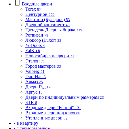
Входные двери
Torex
87
Центурион
262
Мастино (Бульдорс)
53
Дверной континент
49
Цитадель Дверная биржа
219
Ретвизан
79
Люксор (Luxor)
33
YoDoors
4
FalKo
8
Новосибирские двери
21
Эталон
71
Город мастеров
33
Valberg
21
DoorHan
3
Алмаз
25
Двери Гуд
19
Аргус
16
Двери по индивидуальным размерам
23
STR
8
Входные двери "Ferroni"
131
Входные двери под ключ
80
Утепленные двери
32
• в квартиру
• с терморазрывом