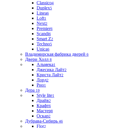
Classico
4
Duplex
5
Linea
6
Loft
1
Next
2
Premier
6
Scandi
6
Smart Z
2
Techno
5
Unica
6
Владимирская фабрика дверей
6
Двери Холл
8
Альмека
1
Джесика Лайт
2
Криста Лайт
2
Лорд
2
Рио
1
Дера
19
Style lite
1
Драйв
2
Крафт
6
Мастер
8
Оскар
2
Дубрава-Сибирь
46
Flor
2