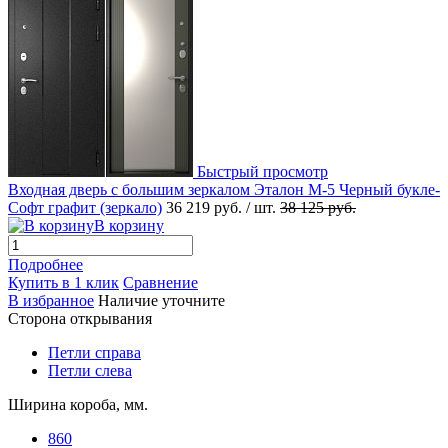
Быстрый просмотр
Входная дверь с большим зеркалом Эталон М-5 Черный букле-
Софт графит (зеркало)
36 219 руб.
/ шт.
38 125 руб.
В корзину
Подробнее
Купить в 1 клик
Сравнение
В избранное
Наличие уточните
Сторона открывания
Петли справа
Петли слева
Ширина короба, мм.
860