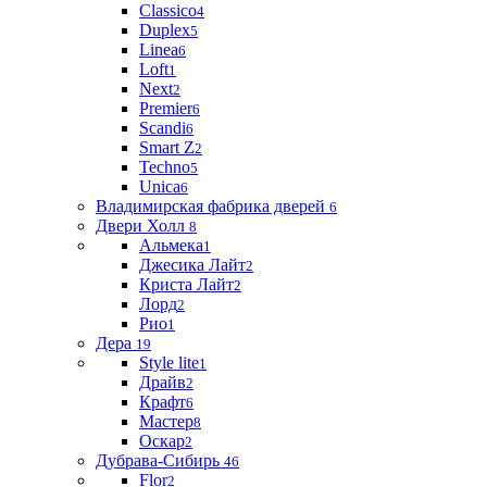
Classico
4
Duplex
5
Linea
6
Loft
1
Next
2
Premier
6
Scandi
6
Smart Z
2
Techno
5
Unica
6
Владимирская фабрика дверей
6
Двери Холл
8
Альмека
1
Джесика Лайт
2
Криста Лайт
2
Лорд
2
Рио
1
Дера
19
Style lite
1
Драйв
2
Крафт
6
Мастер
8
Оскар
2
Дубрава-Сибирь
46
Flor
2