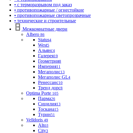
• с терморазрывом под заказ
• противопожарные / огнестойкие
• противопожарные светопрозрачные
• технические и строительные
Межкомнатные двери
Albero
86
Status
4
West
5
Альянс
4
Галерея
19
Геометрия
8
Империя
11
Мегаполис
13
Мегаполис GL
4
Ренессанс
10
Тренд дорс
8
Optima Porte
105
Парма
26
Сицилия
13
Тоскана
15
Турин
51
Velldoris
49
Alto
3
City
3