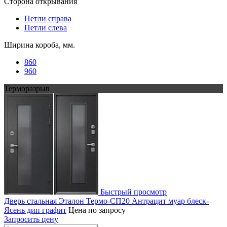
Сторона открывания
Петли справа
Петли слева
Ширина короба, мм.
860
960
Терморазрыв
Быстрый просмотр
Дверь стальная Эталон Термо-СП20 Антрацит муар блеск-
Ясень дип графит
Цена по запросу
Запросить цену