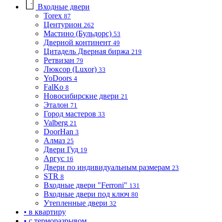
Входные двери
Torex
87
Центурион
262
Мастино (Бульдорс)
53
Дверной континент
49
Цитадель Дверная биржа
219
Ретвизан
79
Люксор (Luxor)
33
YoDoors
4
FalKo
8
Новосибирские двери
21
Эталон
71
Город мастеров
33
Valberg
21
DoorHan
3
Алмаз
25
Двери Гуд
19
Аргус
16
Двери по индивидуальным размерам
23
STR
8
Входные двери "Ferroni"
131
Входные двери под ключ
80
Утепленные двери
32
• в квартиру
• с терморазрывом