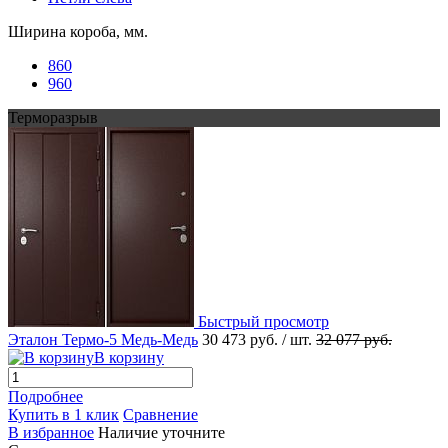
Ширина короба, мм.
860
960
Терморазрыв
Быстрый просмотр
Эталон Термо-5 Медь-Медь
30 473 руб.
/ шт.
32 077 руб.
В корзину
Подробнее
Купить в 1 клик
Сравнение
В избранное
Наличие уточните