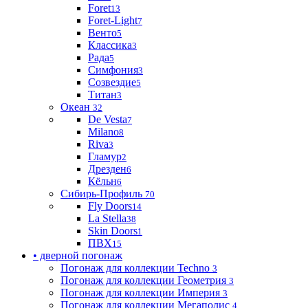
Foret
13
Foret-Light
7
Венто
5
Классика
3
Рада
5
Симфония
3
Созвездие
5
Титан
3
Океан
32
De Vesta
7
Milano
8
Riva
3
Гламур
2
Дрезден
6
Кёльн
6
Сибирь-Профиль
70
Fly Doors
14
La Stella
38
Skin Doors
1
ПВХ
15
• дверной погонаж
Погонаж для коллекции Techno
3
Погонаж для коллекции Геометрия
3
Погонаж для коллекции Империя
3
Погонаж для коллекции Мегаполис
4