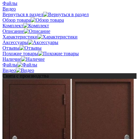
Файлы
Видео
Вернуться в раздел
Обзор товара
Комплект
Описание
Характеристики
Аксессуары
Отзывы
Похожие товары
Наличие
Файлы
Видео
Снята с производства