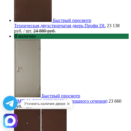
Быстрый просмотр
Техническая двухстворчатая дверь Профи DL
23 138
руб.
/ шт.
24 880 руб.
В наличии
Быстрый просмотр
ДМП-01-EI60-1000*2100 (сплошного сечения)
23 660
✖
Уточнить наличие двери
руб.
/ шт.