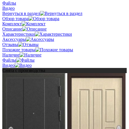
Файлы
Видео
Вернуться в раздел
Обзор товара
Комплект
Описание
Характеристики
Аксессуары
Отзывы
Похожие товары
Наличие
Файлы
Видео
Снята с производства