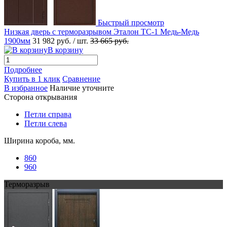
Быстрый просмотр
Низкая дверь с терморазрывом Эталон ТС-1 Медь-Медь
1900мм
31 982 руб.
/ шт.
33 665 руб.
В корзину
Подробнее
Купить в 1 клик
Сравнение
В избранное
Наличие уточните
Сторона открывания
Петли справа
Петли слева
Ширина короба, мм.
860
960
Терморазрыв