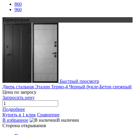
860
960
Терморазрыв
Быстрый просмотр
Дверь стальная Эталон Термо-4 Черный букле-Бетон снежный
Цена по запросу
Запросить цену
Подробнее
Купить в 1 клик
Сравнение
В избранное
В наличии
Сторона открывания