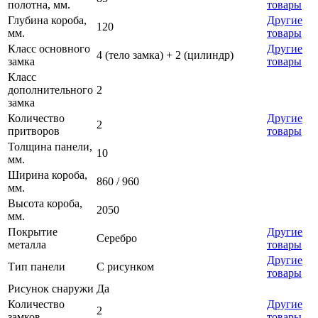
полотна, мм.
товары
Глубина короба,
Другие
120
мм.
товары
Класс основного
Другие
4 (тело замка) + 2 (цилиндр)
замка
товары
Класс
дополнительного
2
замка
Количество
Другие
2
притворов
товары
Толщина панели,
10
мм.
Ширина короба,
860 / 960
мм.
Высота короба,
2050
мм.
Покрытие
Другие
Серебро
металла
товары
Другие
Тип панели
С рисунком
товары
Рисунок снаружи
Да
Количество
Другие
2
замков
товары