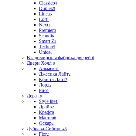
Classico
4
Duplex
5
Linea
6
Loft
1
Next
2
Premier
6
Scandi
6
Smart Z
2
Techno
5
Unica
6
Владимирская фабрика дверей
6
Двери Холл
8
Альмека
1
Джесика Лайт
2
Криста Лайт
2
Лорд
2
Рио
1
Дера
19
Style lite
1
Драйв
2
Крафт
6
Мастер
8
Оскар
2
Дубрава-Сибирь
46
Flor
2