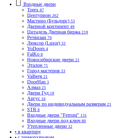
Входные двери
Torex
87
Центурион
262
Мастино (Бульдорс)
53
Дверной континент
49
Цитадель Дверная биржа
219
Ретвизан
79
Люксор (Luxor)
33
YoDoors
4
FalKo
8
Новосибирские двери
21
Эталон
71
Город мастеров
33
Valberg
21
DoorHan
3
Алмаз
25
Двери Гуд
19
Аргус
16
Двери по индивидуальным размерам
23
STR
8
Входные двери "Ferroni"
131
Входные двери под ключ
80
Утепленные двери
32
• в квартиру
• с терморазрывом