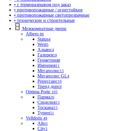
• с терморазрывом под заказ
• противопожарные / огнестойкие
• противопожарные светопрозрачные
• технические и строительные
Межкомнатные двери
Albero
86
Status
4
West
5
Альянс
4
Галерея
19
Геометрия
8
Империя
11
Мегаполис
13
Мегаполис GL
4
Ренессанс
10
Тренд дорс
8
Optima Porte
105
Парма
26
Сицилия
13
Тоскана
15
Турин
51
Velldoris
49
Alto
3
City
3