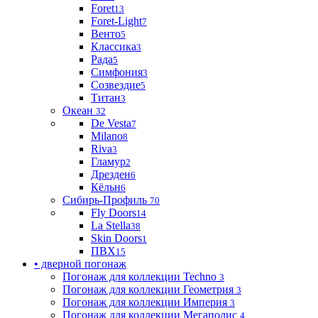
Foret
13
Foret-Light
7
Венто
5
Классика
3
Рада
5
Симфония
3
Созвездие
5
Титан
3
Океан
32
De Vesta
7
Milano
8
Riva
3
Гламур
2
Дрезден
6
Кёльн
6
Сибирь-Профиль
70
Fly Doors
14
La Stella
38
Skin Doors
1
ПВХ
15
• дверной погонаж
Погонаж для коллекции Techno
3
Погонаж для коллекции Геометрия
3
Погонаж для коллекции Империя
3
Погонаж для коллекции Мегаполис
4