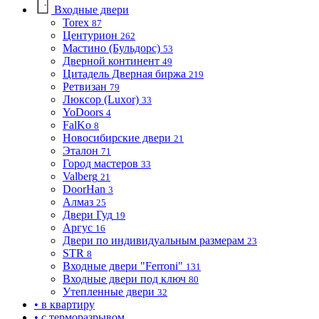
Входные двери
Torex
87
Центурион
262
Мастино (Бульдорс)
53
Дверной континент
49
Цитадель Дверная биржа
219
Ретвизан
79
Люксор (Luxor)
33
YoDoors
4
FalKo
8
Новосибирские двери
21
Эталон
71
Город мастеров
33
Valberg
21
DoorHan
3
Алмаз
25
Двери Гуд
19
Аргус
16
Двери по индивидуальным размерам
23
STR
8
Входные двери "Ferroni"
131
Входные двери под ключ
80
Утепленные двери
32
• в квартиру
• с терморазрывом