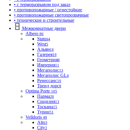
• с терморазрывом под заказ
• противопожарные / огнестойкие
• противопожарные светопрозрачные
• технические и строительные
Межкомнатные двери
Albero
86
Status
4
West
5
Альянс
4
Галерея
19
Геометрия
8
Империя
11
Мегаполис
13
Мегаполис GL
4
Ренессанс
10
Тренд дорс
8
Optima Porte
105
Парма
26
Сицилия
13
Тоскана
15
Турин
51
Velldoris
49
Alto
3
City
3