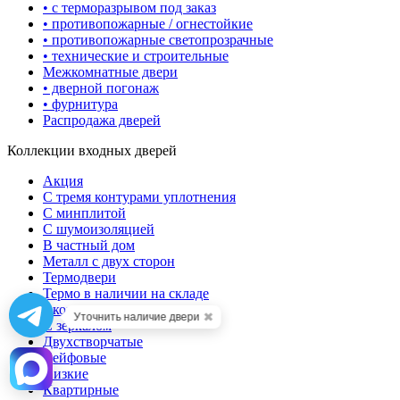
• с терморазрывом под заказ
• противопожарные / огнестойкие
• противопожарные светопрозрачные
• технические и строительные
Межкомнатные двери
• дверной погонаж
• фурнитура
Распродажа дверей
Коллекции входных дверей
Акция
С тремя контурами уплотнения
С минплитой
С шумоизоляцией
В частный дом
Металл с двух сторон
Термодвери
Термо в наличии на складе
Эконом
✖
Уточнить наличие двери
С зеркалом
Двухстворчатые
Сейфовые
Низкие
Квартирные