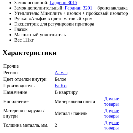
Замок основной:
Гардиан 3015
Замок дополнительный:
Гардиан 3201
+ броненакладка
Утеплитель: Минплита + изолон + пробковый изолятор
Ручка: «Альфа» в цвете матовый хром
Эксцентрик для регулировки притвора
Глазок
Магнитный уплотнитель
Вес 111кг
Характеристики
Прочие
Регион
Алмаз
Цвет отделки внутри
Белое
Производитель
FalKo
Назначение
В квартиру
Другие
Наполнение
Минеральная плита
товары
Материал снаружи /
Другие
Металл / панель
внутри
товары
Другие
Толщина металла, мм.
2
товары