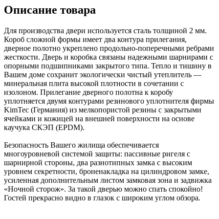
Описание товара
Для производства двери используется сталь толщиной 2 мм.
Короб сложной формы имеет два контура прилегания,
дверное полотно укреплено продольно-поперечными ребрами
жесткости. Дверь и коробка связаны надежными шарнирами с
опорными подшипниками закрытого типа. Тепло и тишину в
Вашем доме сохранит экологически чистый утеплитель —
минеральная плита высокой плотности в сочетании с
изолоном. Прилегание дверного полотна к коробу
уплотняется двумя контурами резинового уплотнителя фирмы
KimTec (Германия) из мелкопористой резины с закрытыми
ячейками и кожицей на внешней поверхности на основе
каучука СКЭП (EPDM).
Безопасность Вашего жилища обеспечивается
многоуровневой системой защиты: пассивные ригеля с
шарнирной стороны, два разнотипных замка с высоким
уровнем секретности, броненакладка на цилиндровом замке,
усиленная дополнительным листом замковая зона и задвижка
«Ночной сторож». За такой дверью можно спать спокойно!
Гостей прекрасно видно в глазок с широким углом обзора.