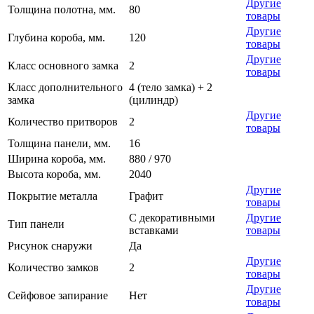
Другие
Толщина полотна, мм.
80
товары
Другие
Глубина короба, мм.
120
товары
Другие
Класс основного замка
2
товары
Класс дополнительного
4 (тело замка) + 2
замка
(цилиндр)
Другие
Количество притворов
2
товары
Толщина панели, мм.
16
Ширина короба, мм.
880 / 970
Высота короба, мм.
2040
Другие
Покрытие металла
Графит
товары
С декоративными
Другие
Тип панели
вставками
товары
Рисунок снаружи
Да
Другие
Количество замков
2
товары
Другие
Сейфовое запирание
Нет
товары