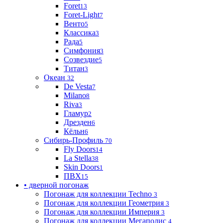
Foret
13
Foret-Light
7
Венто
5
Классика
3
Рада
5
Симфония
3
Созвездие
5
Титан
3
Океан
32
De Vesta
7
Milano
8
Riva
3
Гламур
2
Дрезден
6
Кёльн
6
Сибирь-Профиль
70
Fly Doors
14
La Stella
38
Skin Doors
1
ПВХ
15
• дверной погонаж
Погонаж для коллекции Techno
3
Погонаж для коллекции Геометрия
3
Погонаж для коллекции Империя
3
Погонаж для коллекции Мегаполис
4