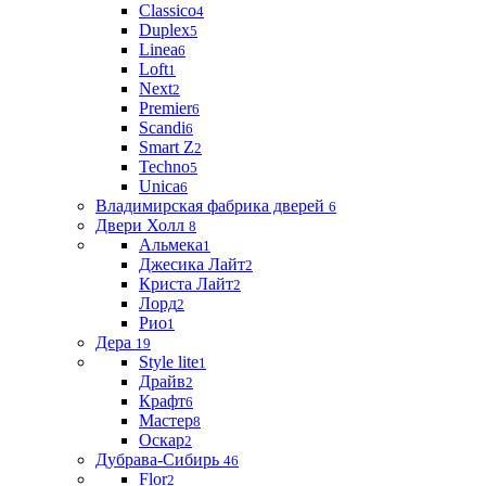
Classico
4
Duplex
5
Linea
6
Loft
1
Next
2
Premier
6
Scandi
6
Smart Z
2
Techno
5
Unica
6
Владимирская фабрика дверей
6
Двери Холл
8
Альмека
1
Джесика Лайт
2
Криста Лайт
2
Лорд
2
Рио
1
Дера
19
Style lite
1
Драйв
2
Крафт
6
Мастер
8
Оскар
2
Дубрава-Сибирь
46
Flor
2