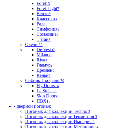
Foret
13
Foret-Light
7
Венто
5
Классика
3
Рада
5
Симфония
3
Созвездие
5
Титан
3
Океан
32
De Vesta
7
Milano
8
Riva
3
Гламур
2
Дрезден
6
Кёльн
6
Сибирь-Профиль
70
Fly Doors
14
La Stella
38
Skin Doors
1
ПВХ
15
• дверной погонаж
Погонаж для коллекции Techno
3
Погонаж для коллекции Геометрия
3
Погонаж для коллекции Империя
3
Погонаж для коллекции Мегаполис
4