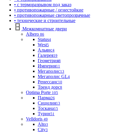
• с терморазрывом под заказ
• противопожарные / огнестойкие
• противопожарные светопрозрачные
• технические и строительные
Межкомнатные двери
Albero
86
Status
4
West
5
Альянс
4
Галерея
19
Геометрия
8
Империя
11
Мегаполис
13
Мегаполис GL
4
Ренессанс
10
Тренд дорс
8
Optima Porte
105
Парма
26
Сицилия
13
Тоскана
15
Турин
51
Velldoris
49
Alto
3
City
3