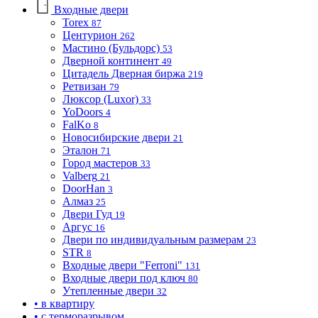
Входные двери
Torex
87
Центурион
262
Мастино (Бульдорс)
53
Дверной континент
49
Цитадель Дверная биржа
219
Ретвизан
79
Люксор (Luxor)
33
YoDoors
4
FalKo
8
Новосибирские двери
21
Эталон
71
Город мастеров
33
Valberg
21
DoorHan
3
Алмаз
25
Двери Гуд
19
Аргус
16
Двери по индивидуальным размерам
23
STR
8
Входные двери "Ferroni"
131
Входные двери под ключ
80
Утепленные двери
32
• в квартиру
• с терморазрывом