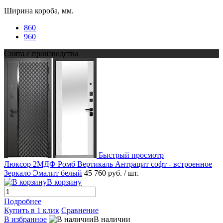
Ширина короба, мм.
860
960
Снята с производства
Быстрый просмотр
Люксор 2МДФ Ромб Вертикаль Антрацит софт - встроенное
Зеркало Эмалит белый
45 760 руб.
/ шт.
В корзину
Подробнее
Купить в 1 клик
Сравнение
В избранное
В наличии