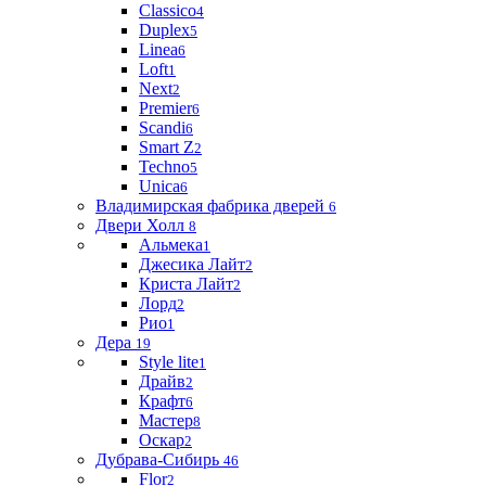
Classico
4
Duplex
5
Linea
6
Loft
1
Next
2
Premier
6
Scandi
6
Smart Z
2
Techno
5
Unica
6
Владимирская фабрика дверей
6
Двери Холл
8
Альмека
1
Джесика Лайт
2
Криста Лайт
2
Лорд
2
Рио
1
Дера
19
Style lite
1
Драйв
2
Крафт
6
Мастер
8
Оскар
2
Дубрава-Сибирь
46
Flor
2