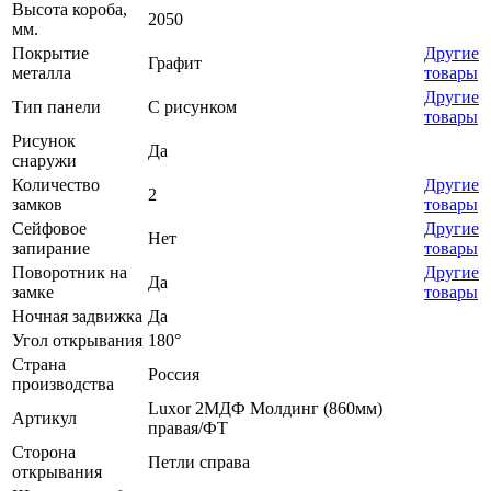
Высота короба,
2050
мм.
Покрытие
Другие
Графит
металла
товары
Другие
Тип панели
С рисунком
товары
Рисунок
Да
снаружи
Количество
Другие
2
замков
товары
Сейфовое
Другие
Нет
запирание
товары
Поворотник на
Другие
Да
замке
товары
Ночная задвижка
Да
Угол открывания
180°
Страна
Россия
производства
Luxor 2МДФ Молдинг (860мм)
Артикул
правая/ФТ
Сторона
Петли справа
открывания