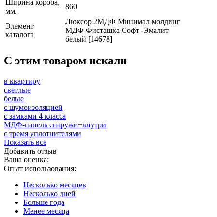
Ширина короба,
860
мм.
Люксор 2МДФ Минимал молдинг
Элемент
МДФ Фисташка Софт -Эмалит
каталога
белый [14678]
C этим товаром искали
в квартиру
светлые
белые
с шумоизоляцией
с замками 4 класса
МДФ-панель снаружи+внутри
с тремя уплотнителями
Показать все
Добавить отзыв
Ваша оценка:
Опыт использования:
Несколько месяцев
Несколько дней
Больше года
Менее месяца