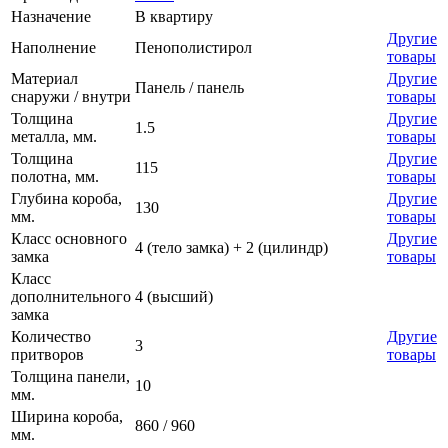
Назначение
В квартиру
Другие
Наполнение
Пенополистирол
товары
Материал
Другие
Панель / панель
снаружи / внутри
товары
Толщина
Другие
1.5
металла, мм.
товары
Толщина
Другие
115
полотна, мм.
товары
Глубина короба,
Другие
130
мм.
товары
Класс основного
Другие
4 (тело замка) + 2 (цилиндр)
замка
товары
Класс
дополнительного
4 (высший)
замка
Количество
Другие
3
притворов
товары
Толщина панели,
10
мм.
Ширина короба,
860 / 960
мм.