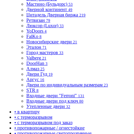
Мастино (Бульдорс)
53
Дверной континент
49
Цитадель Дверная биржа
219
Ретвизан
79
Люксор (Luxor)
33
YoDoors
4
FalKo
8
Новосибирские двери
21
Эталон
71
Город мастеров
33
Valberg
21
DoorHan
3
Алмаз
25
Двери Гуд
19
Аргус
16
Двери по индивидуальным размерам
23
STR
8
Входные двери "Ferroni"
131
Входные двери под ключ
80
Утепленные двери
32
• в квартиру
• с терморазрывом
• с терморазрывом под заказ
• противопожарные / огнестойкие
• противопожарные светопрозрачные