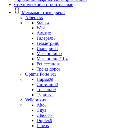
• технические и строительные
Межкомнатные двери
Albero
86
Status
4
West
5
Альянс
4
Галерея
19
Геометрия
8
Империя
11
Мегаполис
13
Мегаполис GL
4
Ренессанс
10
Тренд дорс
8
Optima Porte
105
Парма
26
Сицилия
13
Тоскана
15
Турин
51
Velldoris
49
Alto
3
City
3
Classico
4
Duplex
5
Linea
6