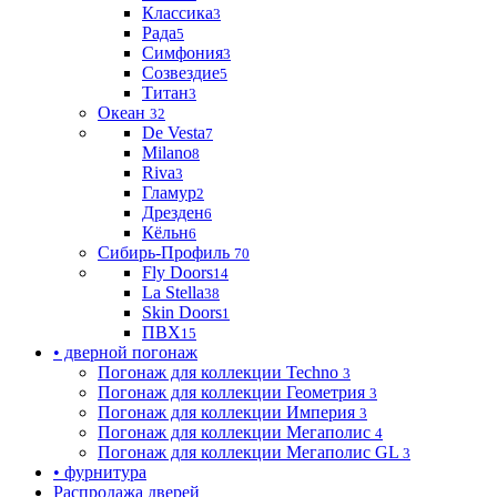
Классика
3
Рада
5
Симфония
3
Созвездие
5
Титан
3
Океан
32
De Vesta
7
Milano
8
Riva
3
Гламур
2
Дрезден
6
Кёльн
6
Сибирь-Профиль
70
Fly Doors
14
La Stella
38
Skin Doors
1
ПВХ
15
• дверной погонаж
Погонаж для коллекции Techno
3
Погонаж для коллекции Геометрия
3
Погонаж для коллекции Империя
3
Погонаж для коллекции Мегаполис
4
Погонаж для коллекции Мегаполис GL
3
• фурнитура
Распродажа дверей