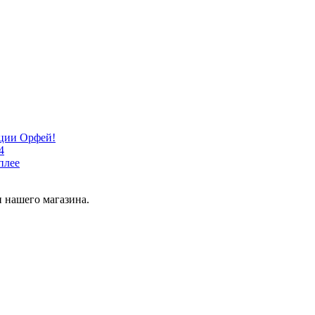
кции Орфей!
4
плее
 нашего магазина.