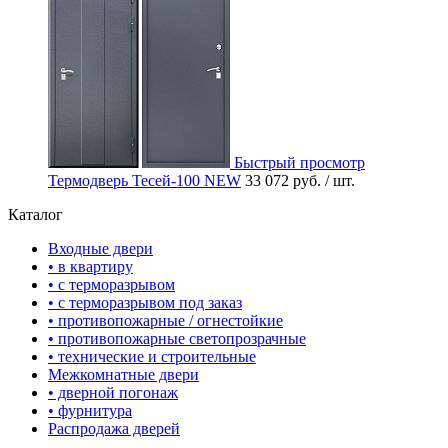
Быстрый просмотр
Термодверь Тесей-100 NEW
33 072 руб.
/ шт.
Каталог
Входные двери
• в квартиру
• с терморазрывом
• с терморазрывом под заказ
• противопожарные / огнестойкие
• противопожарные светопрозрачные
• технические и строительные
Межкомнатные двери
• дверной погонаж
• фурнитура
Распродажа дверей