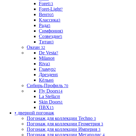
Foret
13
Foret-Light
7
Венто
5
Классика
3
Рада
5
Симфония
3
Созвездие
5
Титан
3
Океан
32
De Vesta
7
Milano
8
Riva
3
Гламур
2
Дрезден
6
Кёльн
6
Сибирь-Профиль
70
Fly Doors
14
La Stella
38
Skin Doors
1
ПВХ
15
• дверной погонаж
Погонаж для коллекции Techno
3
Погонаж для коллекции Геометрия
3
Погонаж для коллекции Империя
3
Погонаж для коллекции Мегаполис
4