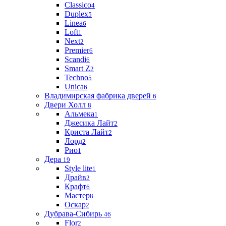
Classico
4
Duplex
5
Linea
6
Loft
1
Next
2
Premier
6
Scandi
6
Smart Z
2
Techno
5
Unica
6
Владимирская фабрика дверей
6
Двери Холл
8
Альмека
1
Джесика Лайт
2
Криста Лайт
2
Лорд
2
Рио
1
Дера
19
Style lite
1
Драйв
2
Крафт
6
Мастер
8
Оскар
2
Дубрава-Сибирь
46
Flor
2