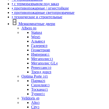
• с терморазрывом под заказ
• противопожарные / огнестойкие
• противопожарные светопрозрачные
• технические и строительные
Межкомнатные двери
Albero
86
Status
4
West
5
Альянс
4
Галерея
19
Геометрия
8
Империя
11
Мегаполис
13
Мегаполис GL
4
Ренессанс
10
Тренд дорс
8
Optima Porte
105
Парма
26
Сицилия
13
Тоскана
15
Турин
51
Velldoris
49
Alto
3
City
3