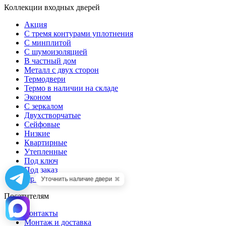
Коллекции входных дверей
Акция
С тремя контурами уплотнения
С минплитой
С шумоизоляцией
В частный дом
Металл с двух сторон
Термодвери
Термо в наличии на складе
Эконом
С зеркалом
Двухстворчатые
Сейфовые
Низкие
Квартирные
Утепленные
Под ключ
Под заказ
Противопожарные люки
✖
Уточнить наличие двери
Посетителям
Контакты
Монтаж и доставка