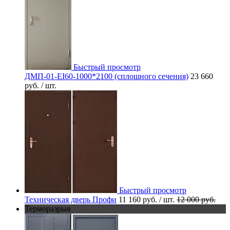
Быстрый просмотр
ДМП-01-EI60-1000*2100 (сплошного сечения)
23 660
руб.
/ шт.
Быстрый просмотр
Техническая дверь Профи
11 160 руб.
/ шт.
12 000 руб.
Терморазрыв