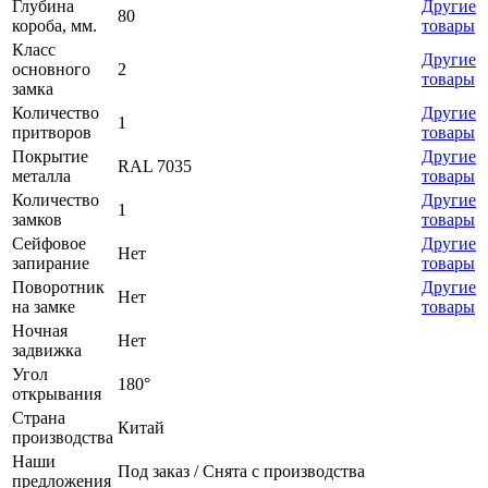
Глубина
Другие
80
короба, мм.
товары
Класс
Другие
основного
2
товары
замка
Количество
Другие
1
притворов
товары
Покрытие
Другие
RAL 7035
металла
товары
Количество
Другие
1
замков
товары
Сейфовое
Другие
Нет
запирание
товары
Поворотник
Другие
Нет
на замке
товары
Ночная
Нет
задвижка
Угол
180°
открывания
Страна
Китай
производства
Наши
Под заказ / Снята с производства
предложения