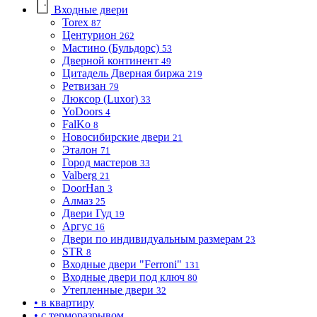
Входные двери
Torex
87
Центурион
262
Мастино (Бульдорс)
53
Дверной континент
49
Цитадель Дверная биржа
219
Ретвизан
79
Люксор (Luxor)
33
YoDoors
4
FalKo
8
Новосибирские двери
21
Эталон
71
Город мастеров
33
Valberg
21
DoorHan
3
Алмаз
25
Двери Гуд
19
Аргус
16
Двери по индивидуальным размерам
23
STR
8
Входные двери "Ferroni"
131
Входные двери под ключ
80
Утепленные двери
32
• в квартиру
• с терморазрывом