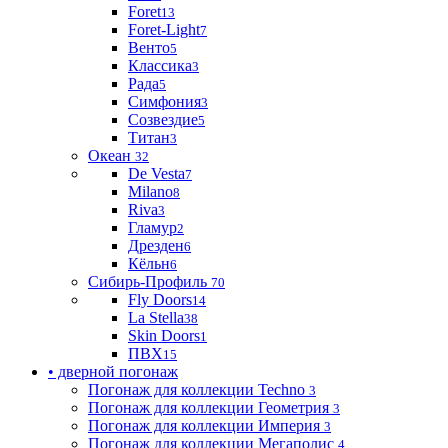
Foret
13
Foret-Light
7
Венто
5
Классика
3
Рада
5
Симфония
3
Созвездие
5
Титан
3
Океан
32
De Vesta
7
Milano
8
Riva
3
Гламур
2
Дрезден
6
Кёльн
6
Сибирь-Профиль
70
Fly Doors
14
La Stella
38
Skin Doors
1
ПВХ
15
• дверной погонаж
Погонаж для коллекции Techno
3
Погонаж для коллекции Геометрия
3
Погонаж для коллекции Империя
3
Погонаж для коллекции Мегаполис
4