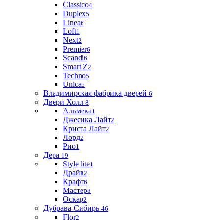
Classico
4
Duplex
5
Linea
6
Loft
1
Next
2
Premier
6
Scandi
6
Smart Z
2
Techno
5
Unica
6
Владимирская фабрика дверей
6
Двери Холл
8
Альмека
1
Джесика Лайт
2
Криста Лайт
2
Лорд
2
Рио
1
Дера
19
Style lite
1
Драйв
2
Крафт
6
Мастер
8
Оскар
2
Дубрава-Сибирь
46
Flor
2