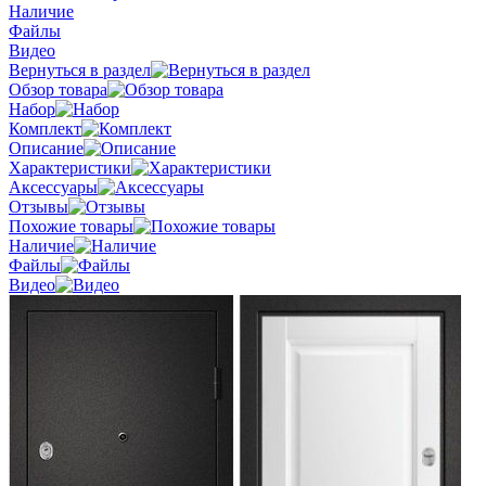
Наличие
Файлы
Видео
Вернуться в раздел
Обзор товара
Набор
Комплект
Описание
Характеристики
Аксессуары
Отзывы
Похожие товары
Наличие
Файлы
Видео