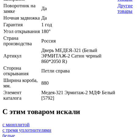
Поворотник на
Другие
Да
замке
товары
Ночная задвижка
Да
Гарантия
1 год
Угол открывания
180°
Страна
Россия
производства
Дверь МЕДЕЯ-321 (Белый
Артикул
ЭРМИТАЖ-2 Сатин черный
860*2050 R)
Сторона
Петли справа
открывания
Ширина короба,
880
мм.
Элемент
Медея-321 Эрмитаж-2 МДФ Белый
каталога
[5792]
C этим товаром искали
с минплитой
с тремя уплотнителями
белые