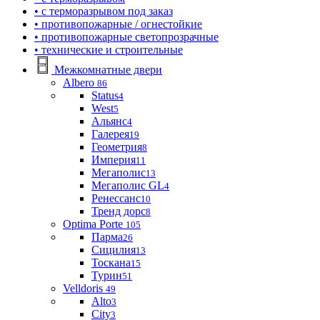
• с терморазрывом под заказ
• противопожарные / огнестойкие
• противопожарные светопрозрачные
• технические и строительные
Межкомнатные двери
Albero
86
Status
4
West
5
Альянс
4
Галерея
19
Геометрия
8
Империя
11
Мегаполис
13
Мегаполис GL
4
Ренессанс
10
Тренд дорс
8
Optima Porte
105
Парма
26
Сицилия
13
Тоскана
15
Турин
51
Velldoris
49
Alto
3
City
3