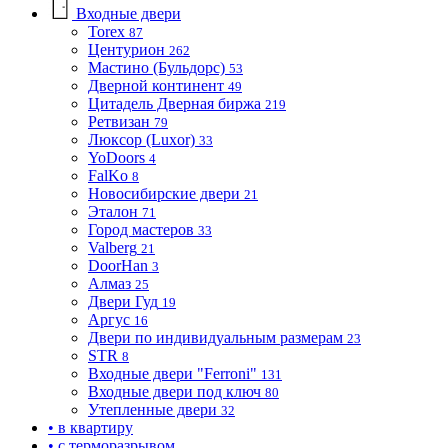
Входные двери
Torex
87
Центурион
262
Мастино (Бульдорс)
53
Дверной континент
49
Цитадель Дверная биржа
219
Ретвизан
79
Люксор (Luxor)
33
YoDoors
4
FalKo
8
Новосибирские двери
21
Эталон
71
Город мастеров
33
Valberg
21
DoorHan
3
Алмаз
25
Двери Гуд
19
Аргус
16
Двери по индивидуальным размерам
23
STR
8
Входные двери "Ferroni"
131
Входные двери под ключ
80
Утепленные двери
32
• в квартиру
• с терморазрывом