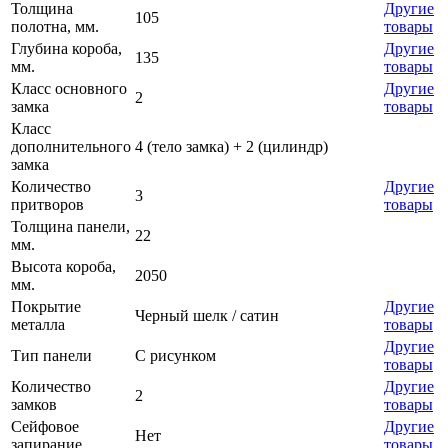
Толщина
Другие
105
полотна, мм.
товары
Глубина короба,
Другие
135
мм.
товары
Класс основного
Другие
2
замка
товары
Класс
дополнительного
4 (тело замка) + 2 (цилиндр)
замка
Количество
Другие
3
притворов
товары
Толщина панели,
22
мм.
Высота короба,
2050
мм.
Покрытие
Другие
Черный шелк / сатин
металла
товары
Другие
Тип панели
С рисунком
товары
Количество
Другие
2
замков
товары
Сейфовое
Другие
Нет
запирание
товары