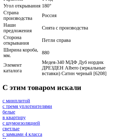
Угол открывания
180°
Страна
Россия
производства
Наши
Снята с производства
предложения
Сторона
Петли справа
открывания
Ширина короба,
880
мм.
Медея-340 МДФ Дуб нордик
Элемент
ДРЕЗДЕН Albero (зеркальные
каталога
вставки) Сатин черный [6208]
C этим товаром искали
с минплитой
с тремя уплотнителями
белые
в квартиру
с шумоизоляцией
светлые
с замками 4 класса