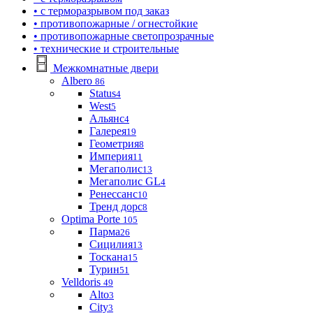
• с терморазрывом под заказ
• противопожарные / огнестойкие
• противопожарные светопрозрачные
• технические и строительные
Межкомнатные двери
Albero
86
Status
4
West
5
Альянс
4
Галерея
19
Геометрия
8
Империя
11
Мегаполис
13
Мегаполис GL
4
Ренессанс
10
Тренд дорс
8
Optima Porte
105
Парма
26
Сицилия
13
Тоскана
15
Турин
51
Velldoris
49
Alto
3
City
3