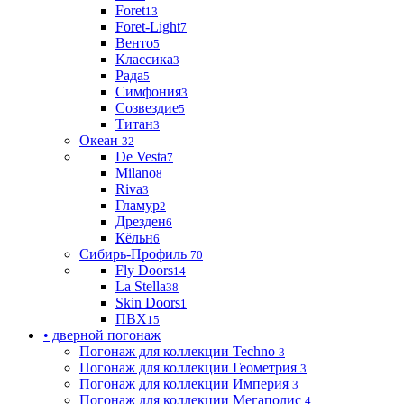
Foret
13
Foret-Light
7
Венто
5
Классика
3
Рада
5
Симфония
3
Созвездие
5
Титан
3
Океан
32
De Vesta
7
Milano
8
Riva
3
Гламур
2
Дрезден
6
Кёльн
6
Сибирь-Профиль
70
Fly Doors
14
La Stella
38
Skin Doors
1
ПВХ
15
• дверной погонаж
Погонаж для коллекции Techno
3
Погонаж для коллекции Геометрия
3
Погонаж для коллекции Империя
3
Погонаж для коллекции Мегаполис
4