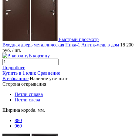
Быстрый просмотр
Входная дверь металлическая Ника-1 Антик-медь в дом
18 200
руб.
/ шт.
В корзину
Подробнее
Купить в 1 клик
Сравнение
В избранное
Наличие уточните
Сторона открывания
Петли справа
Петли слева
Ширина короба, мм.
880
960