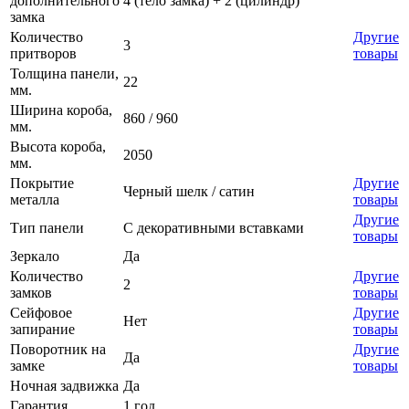
дополнительного
4 (тело замка) + 2 (цилиндр)
замка
Количество
Другие
3
притворов
товары
Толщина панели,
22
мм.
Ширина короба,
860 / 960
мм.
Высота короба,
2050
мм.
Покрытие
Другие
Черный шелк / сатин
металла
товары
Другие
Тип панели
С декоративными вставками
товары
Зеркало
Да
Количество
Другие
2
замков
товары
Сейфовое
Другие
Нет
запирание
товары
Поворотник на
Другие
Да
замке
товары
Ночная задвижка
Да
Гарантия
1 год