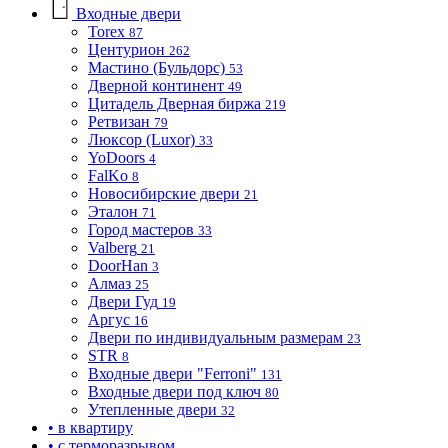
Входные двери
Torex
87
Центурион
262
Мастино (Бульдорс)
53
Дверной континент
49
Цитадель Дверная биржа
219
Ретвизан
79
Люксор (Luxor)
33
YoDoors
4
FalKo
8
Новосибирские двери
21
Эталон
71
Город мастеров
33
Valberg
21
DoorHan
3
Алмаз
25
Двери Гуд
19
Аргус
16
Двери по индивидуальным размерам
23
STR
8
Входные двери "Ferroni"
131
Входные двери под ключ
80
Утепленные двери
32
• в квартиру
• с терморазрывом