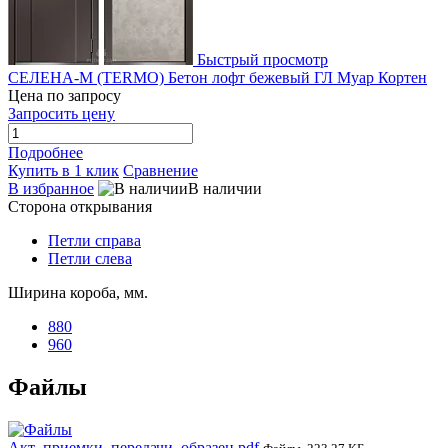
Быстрый просмотр
СЕЛЕНА-М (TERMO) Бетон лофт бежевый ГЛ Муар Кортен
Цена по запросу
Запросить цену
Подробнее
Купить в 1 клик
Сравнение
В избранное
В наличии
Сторона открывания
Петли справа
Петли слева
Ширина короба, мм.
880
960
Файлы
Акт_приемки_передачи_образец.pdf