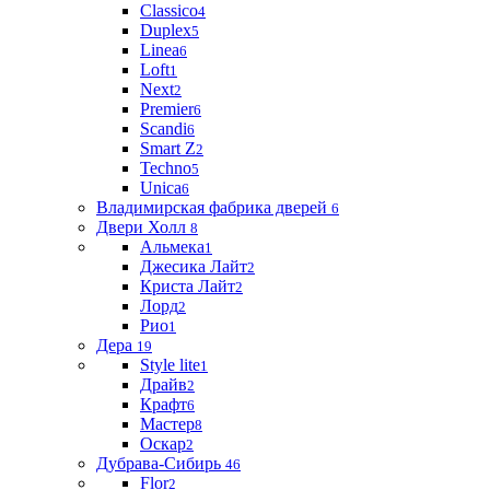
Classico
4
Duplex
5
Linea
6
Loft
1
Next
2
Premier
6
Scandi
6
Smart Z
2
Techno
5
Unica
6
Владимирская фабрика дверей
6
Двери Холл
8
Альмека
1
Джесика Лайт
2
Криста Лайт
2
Лорд
2
Рио
1
Дера
19
Style lite
1
Драйв
2
Крафт
6
Мастер
8
Оскар
2
Дубрава-Сибирь
46
Flor
2