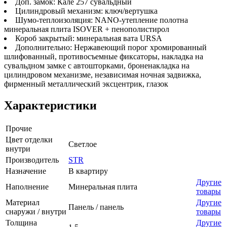
Доп. замок: Кале 257 сувальдный
Цилиндровый механизм: ключ/вертушка
Шумо-теплоизоляция: NANO-утепление полотна
минеральная плита ISOVER + пенополистирол
Короб закрытый: минеральная вата URSA
Дополнительно: Нержавеющий порог хромированный
шлифованный, противосъемные фиксаторы, накладка на
сувальдном замке с автошторками, броненакладка на
цилиндровом механизме, независимая ночная задвижка,
фирменный металлический эксцентрик, глазок
Характеристики
Прочие
Цвет отделки
Светлое
внутри
Производитель
STR
Назначение
В квартиру
Другие
Наполнение
Минеральная плита
товары
Материал
Другие
Панель / панель
снаружи / внутри
товары
Толщина
Другие