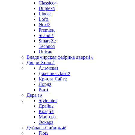
Classico
4
Duplex
5
Linea
6
Loft
1
Next
2
Premier
6
Scandi
6
Smart Z
2
Techno
5
Unica
6
Владимирская фабрика дверей
6
Двери Холл
8
Альмека
1
Джесика Лайт
2
Криста Лайт
2
Лорд
2
Рио
1
Дера
19
Style lite
1
Драйв
2
Крафт
6
Мастер
8
Оскар
2
Дубрава-Сибирь
46
Flor
2