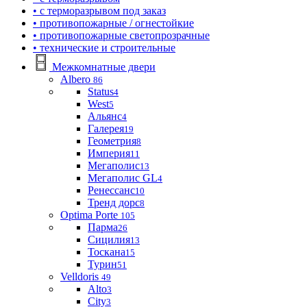
• с терморазрывом под заказ
• противопожарные / огнестойкие
• противопожарные светопрозрачные
• технические и строительные
Межкомнатные двери
Albero
86
Status
4
West
5
Альянс
4
Галерея
19
Геометрия
8
Империя
11
Мегаполис
13
Мегаполис GL
4
Ренессанс
10
Тренд дорс
8
Optima Porte
105
Парма
26
Сицилия
13
Тоскана
15
Турин
51
Velldoris
49
Alto
3
City
3