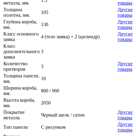
1.5
металла, мм.
товары
Толщина
Другие
105
полотна, мм.
товары
Глубина короба,
Другие
130
мм.
товары
Класс основного
Другие
4 (тело замка) + 2 (цилиндр)
замка
товары
Класс
дополнительного
3
замка
Количество
Другие
3
притворов
товары
Толщина панели,
10
мм.
Ширина короба,
860 / 960
мм.
Высота короба,
2050
мм.
Покрытие
Другие
Черный шелк / сатин
металла
товары
Другие
Тип панели
С рисунком
товары