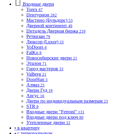
Входные двери
Torex
87
Центурион
262
Мастино (Бульдорс)
53
Дверной континент
49
Цитадель Дверная биржа
219
Ретвизан
79
Люксор (Luxor)
33
YoDoors
4
FalKo
8
Новосибирские двери
21
Эталон
71
Город мастеров
33
Valberg
21
DoorHan
3
Алмаз
25
Двери Гуд
19
Аргус
16
Двери по индивидуальным размерам
23
STR
8
Входные двери "Ferroni"
131
Входные двери под ключ
80
Утепленные двери
32
• в квартиру
• с терморазрывом