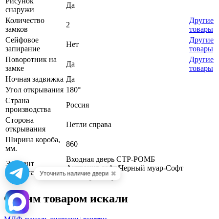
Рисунок
Да
снаружи
Количество
Другие
2
замков
товары
Сейфовое
Другие
Нет
запирание
товары
Поворотник на
Другие
Да
замке
товары
Ночная задвижка
Да
Угол открывания
180°
Страна
Россия
производства
Сторона
Петли справа
открывания
Ширина короба,
860
мм.
Входная дверь СТР-РОМБ
Элемент
Антрацит софт/Черный муар-Софт
каталога
✖
Уточнить наличие двери
белый [10555]
C этим товаром искали