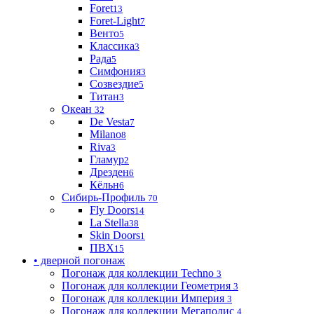
Foret
13
Foret-Light
7
Венто
5
Классика
3
Рада
5
Симфония
3
Созвездие
5
Титан
3
Океан
32
De Vesta
7
Milano
8
Riva
3
Гламур
2
Дрезден
6
Кёльн
6
Сибирь-Профиль
70
Fly Doors
14
La Stella
38
Skin Doors
1
ПВХ
15
• дверной погонаж
Погонаж для коллекции Techno
3
Погонаж для коллекции Геометрия
3
Погонаж для коллекции Империя
3
Погонаж для коллекции Мегаполис
4