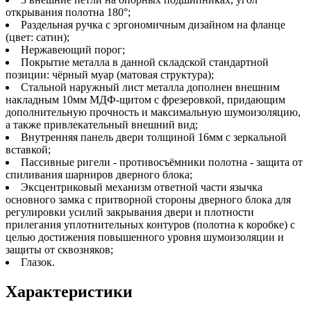
открывания полотна 180°;
Раздельная ручка с эргономичным дизайном на фланце
(цвет: сатин);
Нержавеющий порог;
Покрытие металла в данной складской стандартной
позиции: чёрный муар (матовая структура);
Стальной наружный лист металла дополнен внешним
накладным 10мм МДФ-щитом с фрезеровкой, придающим
дополнительную прочность и максимальную шумоизоляцию,
а также привлекательный внешний вид;
Внутренняя панель двери толщиной 16мм с зеркальной
вставкой;
Пассивные ригели - противосъёмники полотна - защита от
спиливания шарниров дверного блока;
Эксцентриковый механизм ответной части язычка
основного замка с притворной стороны дверного блока для
регулировки усилий закрывания двери и плотности
прилегания уплотнительных контуров (полотна к коробке) с
целью достижения повышенного уровня шумоизоляции и
защиты от сквозняков;
Глазок.
Характеристики