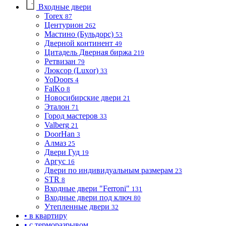
Входные двери
Torex
87
Центурион
262
Мастино (Бульдорс)
53
Дверной континент
49
Цитадель Дверная биржа
219
Ретвизан
79
Люксор (Luxor)
33
YoDoors
4
FalKo
8
Новосибирские двери
21
Эталон
71
Город мастеров
33
Valberg
21
DoorHan
3
Алмаз
25
Двери Гуд
19
Аргус
16
Двери по индивидуальным размерам
23
STR
8
Входные двери "Ferroni"
131
Входные двери под ключ
80
Утепленные двери
32
• в квартиру
• с терморазрывом