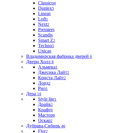
Classico
4
Duplex
5
Linea
6
Loft
1
Next
2
Premier
6
Scandi
6
Smart Z
2
Techno
5
Unica
6
Владимирская фабрика дверей
6
Двери Холл
8
Альмека
1
Джесика Лайт
2
Криста Лайт
2
Лорд
2
Рио
1
Дера
19
Style lite
1
Драйв
2
Крафт
6
Мастер
8
Оскар
2
Дубрава-Сибирь
46
Flor
2