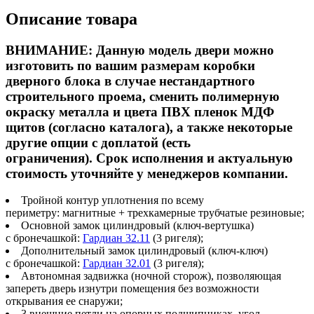
Описание товара
ВНИМАНИЕ:
Данную модель двери можно
изготовить по вашим размерам коробки
дверного блока в случае нестандартного
строительного проема, сменить
полимерную
окраску металла и цвета ПВХ пленок МДФ
щитов (согласно каталога),
а также некоторые
другие опции с доплатой (есть
ограничения). Срок исполнения и актуальную
стоимость уточняйте у менеджеров компании.
Тройной контур уплотнения по всему
периметру: магнитные + трехкамерные трубчатые резиновые;
Основной замок цилиндровый (ключ-вертушка)
с бронечашкой:
Гардиан 32.11
(3 ригеля);
Дополнительный замок цилиндровый (ключ-ключ)
с бронечашкой:
Гардиан 32.01
(3 ригеля);
Автономная задвижка (ночной сторож), позволяющая
запереть дверь изнутри помещения без возможности
открывания ее снаружи;
3 внешние петли на опорных подшипниках, угол