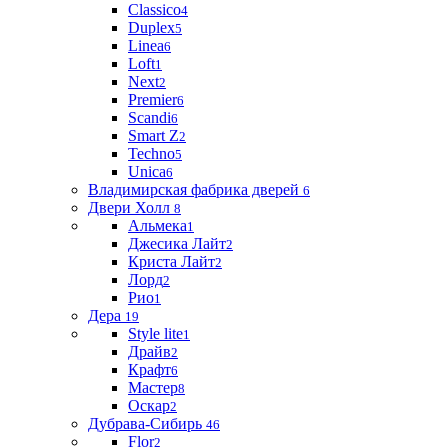
Classico
4
Duplex
5
Linea
6
Loft
1
Next
2
Premier
6
Scandi
6
Smart Z
2
Techno
5
Unica
6
Владимирская фабрика дверей
6
Двери Холл
8
Альмека
1
Джесика Лайт
2
Криста Лайт
2
Лорд
2
Рио
1
Дера
19
Style lite
1
Драйв
2
Крафт
6
Мастер
8
Оскар
2
Дубрава-Сибирь
46
Flor
2