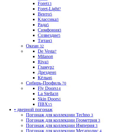
Foret
13
Foret-Light
7
Венто
5
Классика
3
Рада
5
Симфония
3
Созвездие
5
Титан
3
Океан
32
De Vesta
7
Milano
8
Riva
3
Гламур
2
Дрезден
6
Кёльн
6
Сибирь-Профиль
70
Fly Doors
14
La Stella
38
Skin Doors
1
ПВХ
15
• дверной погонаж
Погонаж для коллекции Techno
3
Погонаж для коллекции Геометрия
3
Погонаж для коллекции Империя
3
Погонаж для коллекции Мегаполис
4