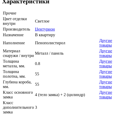
Характеристики
Прочие
Цвет отделки
Светлое
внутри
Производитель
Центурион
Назначение
В квартиру
Другие
Наполнение
Пенополистирол
товары
Материал
Другие
Металл / панель
снаружи / внутри
товары
Толщина
Другие
0.8
металла, мм.
товары
Толщина
Другие
55
полотна, мм.
товары
Глубина короба,
Другие
55
мм.
товары
Класс основного
Другие
4 (тело замка) + 2 (цилиндр)
замка
товары
Класс
дополнительного
3
замка