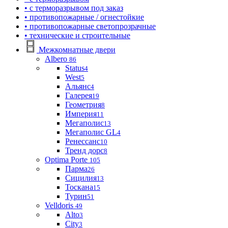
• с терморазрывом под заказ
• противопожарные / огнестойкие
• противопожарные светопрозрачные
• технические и строительные
Межкомнатные двери
Albero
86
Status
4
West
5
Альянс
4
Галерея
19
Геометрия
8
Империя
11
Мегаполис
13
Мегаполис GL
4
Ренессанс
10
Тренд дорс
8
Optima Porte
105
Парма
26
Сицилия
13
Тоскана
15
Турин
51
Velldoris
49
Alto
3
City
3