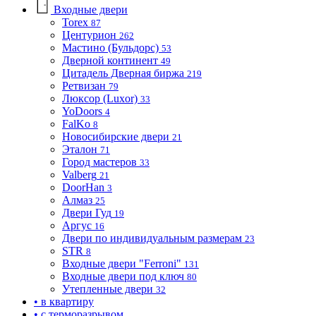
Входные двери
Torex
87
Центурион
262
Мастино (Бульдорс)
53
Дверной континент
49
Цитадель Дверная биржа
219
Ретвизан
79
Люксор (Luxor)
33
YoDoors
4
FalKo
8
Новосибирские двери
21
Эталон
71
Город мастеров
33
Valberg
21
DoorHan
3
Алмаз
25
Двери Гуд
19
Аргус
16
Двери по индивидуальным размерам
23
STR
8
Входные двери "Ferroni"
131
Входные двери под ключ
80
Утепленные двери
32
• в квартиру
• с терморазрывом