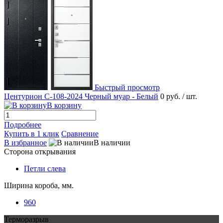
Быстрый просмотр
Центурион С-108-2024 Черный муар - Белый
0 руб.
/ шт.
В корзину
Подробнее
Купить в 1 клик
Сравнение
В избранное
В наличии
Сторона открывания
Петли слева
Ширина короба, мм.
960
Терморазрыв