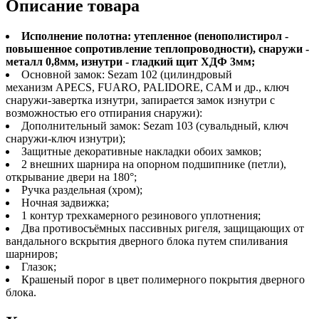
Описание товара
Исполнение полотна: утепленное (пенополистирол -
повышенное сопротивление теплопроводности), снаружи -
металл 0,8мм, изнутри - гладкий щит ХДФ 3мм;
Основной замок: Sezam 102 (цилиндровый
механизм APECS, FUARO, PALIDORE, CAM и др., ключ
снаружи-завертка изнутри, запирается замок изнутри с
возможностью его отпирания снаружи):
Дополнительный замок: Sezam 103 (сувальдный, ключ
снаружи-ключ изнутри);
Защитные декоративные накладки обоих замков;
2 внешних шарнира на опорном подшипнике (петли),
открывание двери на 180°;
Ручка раздельная (хром);
Ночная задвижка;
1 контур трехкамерного резинового уплотнения;
Два противосъёмных пассивных ригеля, защищающих от
вандального вскрытия дверного блока путем спиливания
шарниров;
Глазок;
Крашеный порог в цвет полимерного покрытия дверного
блока.