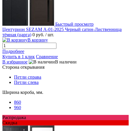
Быстрый просмотр
Центурион SEZAM А-01-2025 Черный сатин-Лиственница
тёмная (царга)
0 руб.
/ шт.
В корзину
Подробнее
Купить в 1 клик
Сравнение
В избранное
В наличии
Сторона открывания
Петли справа
Петли слева
Ширина короба, мм.
860
960
Распродажа
Скидка