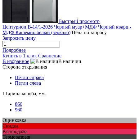
Быстрый просмотр
Центурион В-14/1-2026 Черный муар+МДФ Черный кварц -
МДФ Кашемир белый (зеркало)
Цена по запросу
Запросить цену
Подробнее
Купить в 1 клик
Сравнение
В избранное
В наличии
Сторона открывания
Петли справа
Петли слева
Ширина короба, мм.
860
960
Оцинковка
Скидка
Распродажа
Терморазрыв