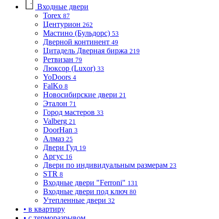
Входные двери
Torex
87
Центурион
262
Мастино (Бульдорс)
53
Дверной континент
49
Цитадель Дверная биржа
219
Ретвизан
79
Люксор (Luxor)
33
YoDoors
4
FalKo
8
Новосибирские двери
21
Эталон
71
Город мастеров
33
Valberg
21
DoorHan
3
Алмаз
25
Двери Гуд
19
Аргус
16
Двери по индивидуальным размерам
23
STR
8
Входные двери "Ferroni"
131
Входные двери под ключ
80
Утепленные двери
32
• в квартиру
• с терморазрывом