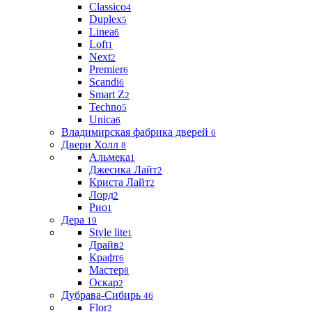
Classico
4
Duplex
5
Linea
6
Loft
1
Next
2
Premier
6
Scandi
6
Smart Z
2
Techno
5
Unica
6
Владимирская фабрика дверей
6
Двери Холл
8
Альмека
1
Джесика Лайт
2
Криста Лайт
2
Лорд
2
Рио
1
Дера
19
Style lite
1
Драйв
2
Крафт
6
Мастер
8
Оскар
2
Дубрава-Сибирь
46
Flor
2