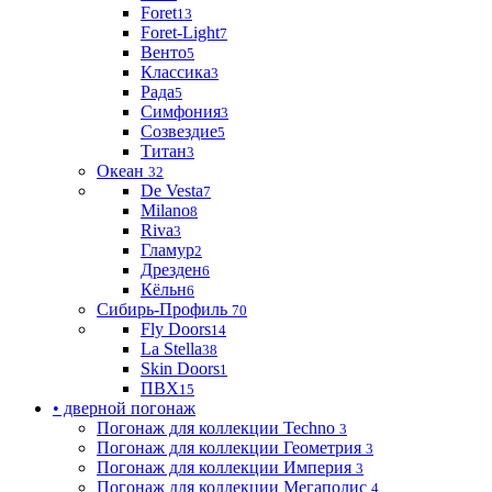
Foret
13
Foret-Light
7
Венто
5
Классика
3
Рада
5
Симфония
3
Созвездие
5
Титан
3
Океан
32
De Vesta
7
Milano
8
Riva
3
Гламур
2
Дрезден
6
Кёльн
6
Сибирь-Профиль
70
Fly Doors
14
La Stella
38
Skin Doors
1
ПВХ
15
• дверной погонаж
Погонаж для коллекции Techno
3
Погонаж для коллекции Геометрия
3
Погонаж для коллекции Империя
3
Погонаж для коллекции Мегаполис
4