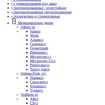
• с терморазрывом под заказ
• противопожарные / огнестойкие
• противопожарные светопрозрачные
• технические и строительные
Межкомнатные двери
Albero
86
Status
4
West
5
Альянс
4
Галерея
19
Геометрия
8
Империя
11
Мегаполис
13
Мегаполис GL
4
Ренессанс
10
Тренд дорс
8
Optima Porte
105
Парма
26
Сицилия
13
Тоскана
15
Турин
51
Velldoris
49
Alto
3
City
3