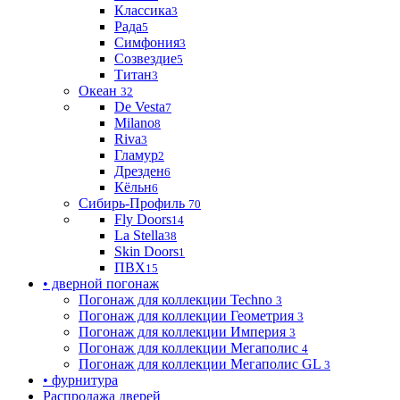
Классика
3
Рада
5
Симфония
3
Созвездие
5
Титан
3
Океан
32
De Vesta
7
Milano
8
Riva
3
Гламур
2
Дрезден
6
Кёльн
6
Сибирь-Профиль
70
Fly Doors
14
La Stella
38
Skin Doors
1
ПВХ
15
• дверной погонаж
Погонаж для коллекции Techno
3
Погонаж для коллекции Геометрия
3
Погонаж для коллекции Империя
3
Погонаж для коллекции Мегаполис
4
Погонаж для коллекции Мегаполис GL
3
• фурнитура
Распродажа дверей