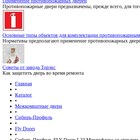
Применение противопожарных дверей
Противопожарные двери предназначены, прежде всего, для тог
Основные типы объектов для комплектации противопожарным
Нормативы предполагают применение противопожарных дверей
Советы от завода Торэкс
Как защитить дверь во время ремонта
Главная
•
Каталог
•
Межкомнатные двери
•
Сибирь-Профиль
•
Fly Doors
•
Сибирь-Профиль FLY Doors L23 Микрофлекс со стеклом