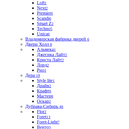
Loft
1
Next
2
Premier
6
Scandi
6
Smart Z
2
Techno
5
Unica
6
Владимирская фабрика дверей
6
Двери Холл
8
Альмека
1
Джесика Лайт
2
Криста Лайт
2
Лорд
2
Рио
1
Дера
19
Style lite
1
Драйв
2
Крафт
6
Мастер
8
Оскар
2
Дубрава-Сибирь
46
Flor
2
Foret
13
Foret-Light
7
Венто
5