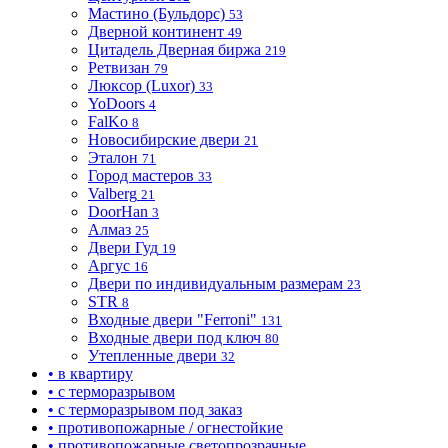
Мастино (Бульдорс)
53
Дверной континент
49
Цитадель Дверная биржа
219
Ретвизан
79
Люксор (Luxor)
33
YoDoors
4
FalKo
8
Новосибирские двери
21
Эталон
71
Город мастеров
33
Valberg
21
DoorHan
3
Алмаз
25
Двери Гуд
19
Аргус
16
Двери по индивидуальным размерам
23
STR
8
Входные двери "Ferroni"
131
Входные двери под ключ
80
Утепленные двери
32
• в квартиру
• с терморазрывом
• с терморазрывом под заказ
• противопожарные / огнестойкие
• противопожарные светопрозрачные