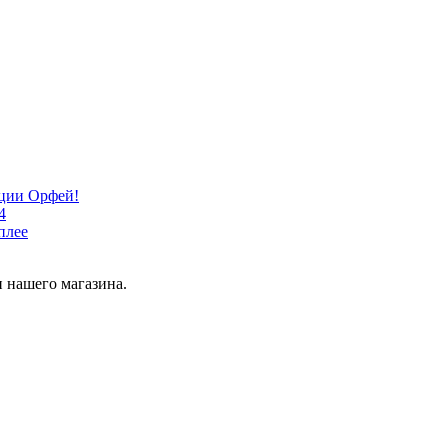
кции Орфей!
4
плее
 нашего магазина.