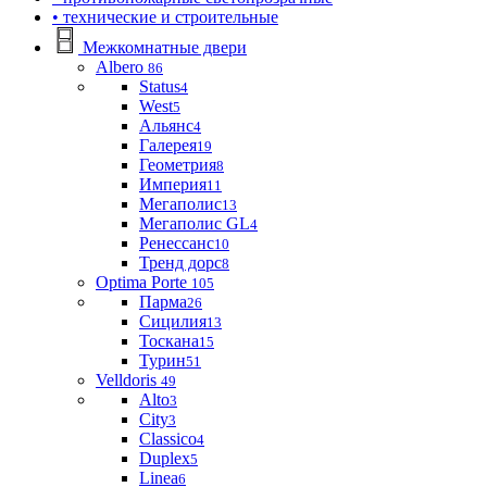
• технические и строительные
Межкомнатные двери
Albero
86
Status
4
West
5
Альянс
4
Галерея
19
Геометрия
8
Империя
11
Мегаполис
13
Мегаполис GL
4
Ренессанс
10
Тренд дорс
8
Optima Porte
105
Парма
26
Сицилия
13
Тоскана
15
Турин
51
Velldoris
49
Alto
3
City
3
Classico
4
Duplex
5
Linea
6