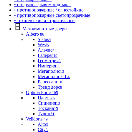
• с терморазрывом под заказ
• противопожарные / огнестойкие
• противопожарные светопрозрачные
• технические и строительные
Межкомнатные двери
Albero
86
Status
4
West
5
Альянс
4
Галерея
19
Геометрия
8
Империя
11
Мегаполис
13
Мегаполис GL
4
Ренессанс
10
Тренд дорс
8
Optima Porte
105
Парма
26
Сицилия
13
Тоскана
15
Турин
51
Velldoris
49
Alto
3
City
3