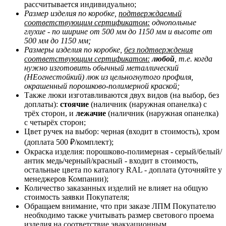
рассчитывается индивидуально;
Размер изделия по коробке,
подтверждаемый
соответствующим сертификатом:
однопольные
глухие - по ширине от 500 мм до 1150 мм и высоте от
500 мм до 1150 мм;
Размеры изделия по коробке,
без подтверждения
соответствующим сертификатом:
любой
, т.е. когда
нужно изготовить обычный металлический
(НЕогнестойкий) люк из цельногнутого профиля,
окрашенный порошково-полимерной краской;
Также люки изготавливаются двух видов (на выбор, без
доплаты):
стоячие
(наличник (наружная опанелка) с
трёх сторон, и
лежачие
(наличник (наружная опанелка)
с четырёх сторон;
Цвет ручек на выбор: черная (входит в стоимость), хром
(доплата 500 ₽/комплект);
Окраска изделия: порошково-полимерная - серый/белый/
антик медь/черный/красный - входит в стоимость,
остальные цвета по каталогу RAL - доплата (уточняйте у
менеджеров Компании);
Количество заказанных изделий не влияет на общую
стоимость заявки Покупателя;
Обращаем внимание, что при заказе ЛПМ Покупателю
необходимо также учитывать размер светового проема
изделия на соответствие эвакуационным