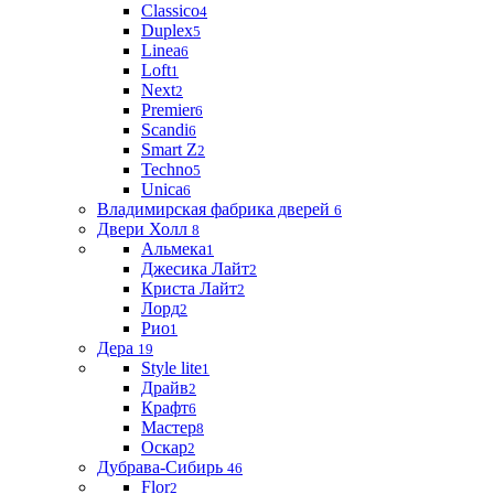
Classico
4
Duplex
5
Linea
6
Loft
1
Next
2
Premier
6
Scandi
6
Smart Z
2
Techno
5
Unica
6
Владимирская фабрика дверей
6
Двери Холл
8
Альмека
1
Джесика Лайт
2
Криста Лайт
2
Лорд
2
Рио
1
Дера
19
Style lite
1
Драйв
2
Крафт
6
Мастер
8
Оскар
2
Дубрава-Сибирь
46
Flor
2