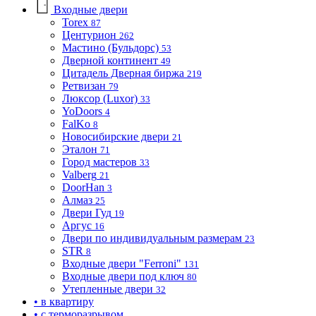
Входные двери
Torex
87
Центурион
262
Мастино (Бульдорс)
53
Дверной континент
49
Цитадель Дверная биржа
219
Ретвизан
79
Люксор (Luxor)
33
YoDoors
4
FalKo
8
Новосибирские двери
21
Эталон
71
Город мастеров
33
Valberg
21
DoorHan
3
Алмаз
25
Двери Гуд
19
Аргус
16
Двери по индивидуальным размерам
23
STR
8
Входные двери "Ferroni"
131
Входные двери под ключ
80
Утепленные двери
32
• в квартиру
• с терморазрывом