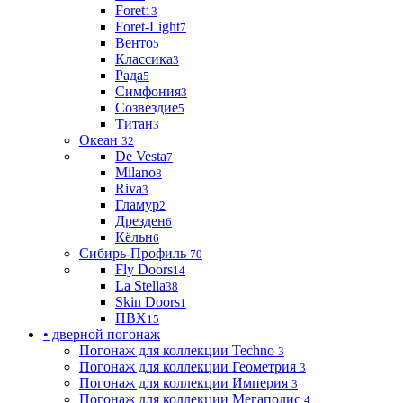
Foret
13
Foret-Light
7
Венто
5
Классика
3
Рада
5
Симфония
3
Созвездие
5
Титан
3
Океан
32
De Vesta
7
Milano
8
Riva
3
Гламур
2
Дрезден
6
Кёльн
6
Сибирь-Профиль
70
Fly Doors
14
La Stella
38
Skin Doors
1
ПВХ
15
• дверной погонаж
Погонаж для коллекции Techno
3
Погонаж для коллекции Геометрия
3
Погонаж для коллекции Империя
3
Погонаж для коллекции Мегаполис
4