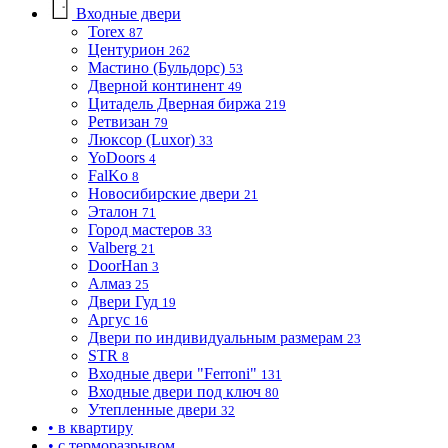
Входные двери
Torex
87
Центурион
262
Мастино (Бульдорс)
53
Дверной континент
49
Цитадель Дверная биржа
219
Ретвизан
79
Люксор (Luxor)
33
YoDoors
4
FalKo
8
Новосибирские двери
21
Эталон
71
Город мастеров
33
Valberg
21
DoorHan
3
Алмаз
25
Двери Гуд
19
Аргус
16
Двери по индивидуальным размерам
23
STR
8
Входные двери "Ferroni"
131
Входные двери под ключ
80
Утепленные двери
32
• в квартиру
• с терморазрывом