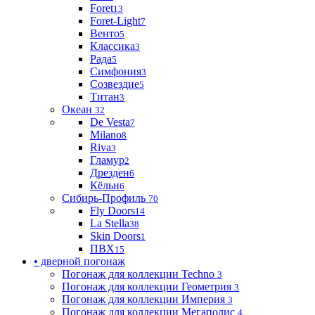
Foret
13
Foret-Light
7
Венто
5
Классика
3
Рада
5
Симфония
3
Созвездие
5
Титан
3
Океан
32
De Vesta
7
Milano
8
Riva
3
Гламур
2
Дрезден
6
Кёльн
6
Сибирь-Профиль
70
Fly Doors
14
La Stella
38
Skin Doors
1
ПВХ
15
• дверной погонаж
Погонаж для коллекции Techno
3
Погонаж для коллекции Геометрия
3
Погонаж для коллекции Империя
3
Погонаж для коллекции Мегаполис
4