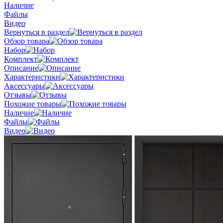
Наличие
Файлы
Видео
Вернуться в раздел
Обзор товара
Набор
Комплект
Описание
Характеристики
Аксессуары
Отзывы
Похожие товары
Наличие
Файлы
Видео