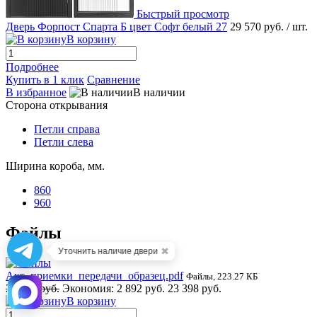
Быстрый просмотр
Дверь Форпост Спарта Б цвет Софт белый 27
29 570 руб.
/ шт.
В корзину
Подробнее
Купить в 1 клик
Сравнение
В избранное
В наличии
Сторона открывания
Петли справа
Петли слева
Ширина короба, мм.
860
960
Файлы
✖
Уточнить наличие двери
Акт_приемки_передачи_образец.pdf
Файлы, 223.27 КБ
26 290 руб.
Экономия:
2 892 руб.
23 398 руб.
В корзину