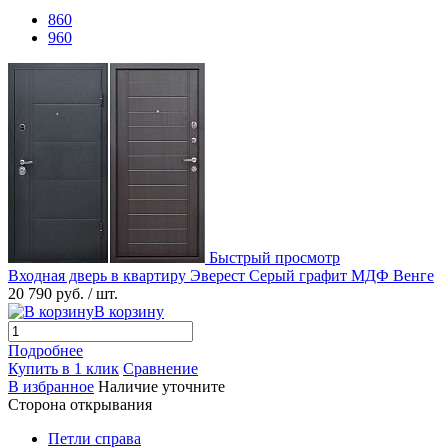
860
960
Быстрый просмотр
Входная дверь в квартиру Эверест Серый графит МДФ Венге
20 790 руб.
/ шт.
В корзину
Подробнее
Купить в 1 клик
Сравнение
В избранное
Наличие уточните
Сторона открывания
Петли справа