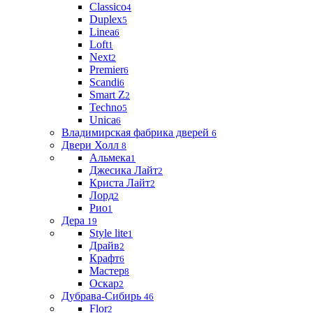
Classico
4
Duplex
5
Linea
6
Loft
1
Next
2
Premier
6
Scandi
6
Smart Z
2
Techno
5
Unica
6
Владимирская фабрика дверей
6
Двери Холл
8
Альмека
1
Джесика Лайт
2
Криста Лайт
2
Лорд
2
Рио
1
Дера
19
Style lite
1
Драйв
2
Крафт
6
Мастер
8
Оскар
2
Дубрава-Сибирь
46
Flor
2