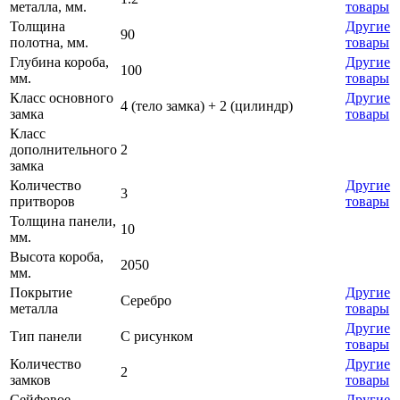
металла, мм.
товары
Толщина
Другие
90
полотна, мм.
товары
Глубина короба,
Другие
100
мм.
товары
Класс основного
Другие
4 (тело замка) + 2 (цилиндр)
замка
товары
Класс
дополнительного
2
замка
Количество
Другие
3
притворов
товары
Толщина панели,
10
мм.
Высота короба,
2050
мм.
Покрытие
Другие
Серебро
металла
товары
Другие
Тип панели
С рисунком
товары
Количество
Другие
2
замков
товары
Сейфовое
Другие