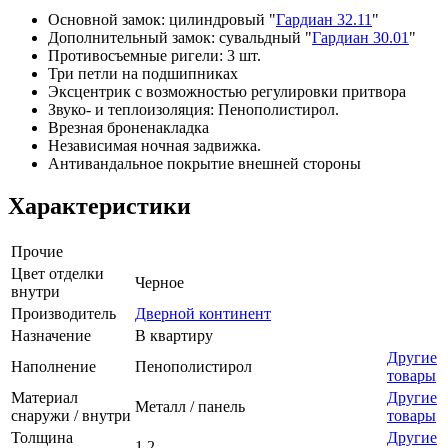
Основной замок: цилиндровый "
Гардиан 32.11
"
Дополнительный замок: сувальдный "
Гардиан 30.01
"
Противосъемные ригели: 3 шт.
Три петли на подшипниках
Эксцентрик с возможностью регулировки притвора
Звуко- и теплоизоляция: Пенополистирол.
Врезная броненакладка
Независимая ночная задвижка.
Антивандальное покрытие внешней стороны
Характеристики
Прочие
Цвет отделки
Черное
внутри
Производитель
Дверной континент
Назначение
В квартиру
Другие
Наполнение
Пенополистирол
товары
Материал
Другие
Металл / панель
снаружи / внутри
товары
Толщина
Другие
1.2