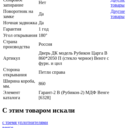
Нет
запирание
товары
Поворотник на
Другие
Да
замке
товары
Ночная задвижка
Да
Гарантия
1 год
Угол открывания
180°
Страна
Россия
производства
Дверь ДК модель Рубикон Царга В
Артикул
860*2050 П (стекло черное) Венге с
фурн. и цил
Сторона
Петли справа
открывания
Ширина короба,
860
мм.
Элемент
Гарант-2 В (Рубикон-2) МДФ Венге
каталога
[6328]
C этим товаром искали
с тремя уплотнителями
венге