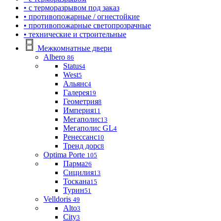
• с терморазрывом под заказ
• противопожарные / огнестойкие
• противопожарные светопрозрачные
• технические и строительные
Межкомнатные двери
Albero
86
Status
4
West
5
Альянс
4
Галерея
19
Геометрия
8
Империя
11
Мегаполис
13
Мегаполис GL
4
Ренессанс
10
Тренд дорс
8
Optima Porte
105
Парма
26
Сицилия
13
Тоскана
15
Турин
51
Velldoris
49
Alto
3
City
3