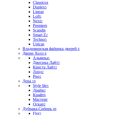
Classico
4
Duplex
5
Linea
6
Loft
1
Next
2
Premier
6
Scandi
6
Smart Z
2
Techno
5
Unica
6
Владимирская фабрика дверей
6
Двери Холл
8
Альмека
1
Джесика Лайт
2
Криста Лайт
2
Лорд
2
Рио
1
Дера
19
Style lite
1
Драйв
2
Крафт
6
Мастер
8
Оскар
2
Дубрава-Сибирь
46
Flor
2