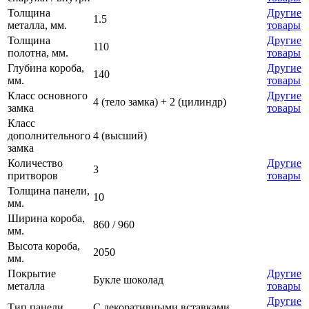
Толщина
Другие
1.5
металла, мм.
товары
Толщина
Другие
110
полотна, мм.
товары
Глубина короба,
Другие
140
мм.
товары
Класс основного
Другие
4 (тело замка) + 2 (цилиндр)
замка
товары
Класс
дополнительного
4 (высший)
замка
Количество
Другие
3
притворов
товары
Толщина панели,
10
мм.
Ширина короба,
860 / 960
мм.
Высота короба,
2050
мм.
Покрытие
Другие
Букле шоколад
металла
товары
Другие
Тип панели
С декоративными вставками