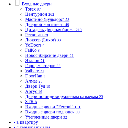
Входные двери
Torex
87
Центурион
262
Мастино (Бульдорс)
53
Дверной континент
49
Цитадель Дверная биржа
219
Ретвизан
79
Люксор (Luxor)
33
YoDoors
4
FalKo
8
Новосибирские двери
21
Эталон
71
Город мастеров
33
Valberg
21
DoorHan
3
Алмаз
25
Двери Гуд
19
Аргус
16
Двери по индивидуальным размерам
23
STR
8
Входные двери "Ferroni"
131
Входные двери под ключ
80
Утепленные двери
32
• в квартиру
• с терморазрывом