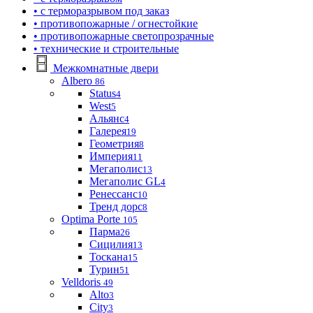
• с терморазрывом под заказ
• противопожарные / огнестойкие
• противопожарные светопрозрачные
• технические и строительные
Межкомнатные двери
Albero
86
Status
4
West
5
Альянс
4
Галерея
19
Геометрия
8
Империя
11
Мегаполис
13
Мегаполис GL
4
Ренессанс
10
Тренд дорс
8
Optima Porte
105
Парма
26
Сицилия
13
Тоскана
15
Турин
51
Velldoris
49
Alto
3
City
3