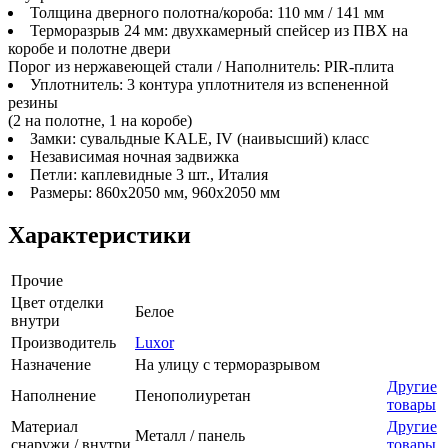
Толщина дверного полотна/короба: 110 мм / 141 мм
Терморазрыв 24 мм: двухкамерный спейсер из ПВХ на
коробе и полотне двери
Порог из нержавеющей стали / Наполнитель: PIR-плита
Уплотнитель: 3 контура уплотнителя из вспененной
резины
(2 на полотне, 1 на коробе)
Замки: сувальдные KALE, IV (наивысший) класс
Независимая ночная задвижка
Петли: каплевидные 3 шт., Италия
Размеры: 860х2050 мм, 960х2050 мм
Характеристики
Прочие
Цвет отделки
Белое
внутри
Производитель
Luxor
Назначение
На улицу с терморазрывом
Другие
Наполнение
Пенополиуретан
товары
Материал
Другие
Металл / панель
снаружи / внутри
товары