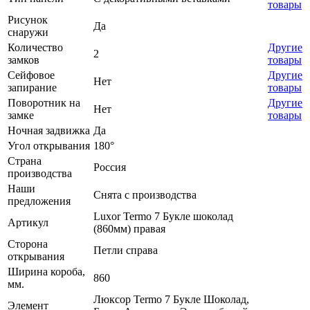
товары
Рисунок
Да
снаружи
Количество
Другие
2
замков
товары
Сейфовое
Другие
Нет
запирание
товары
Поворотник на
Другие
Нет
замке
товары
Ночная задвижка
Да
Угол открывания
180°
Страна
Россия
производства
Наши
Снята с производства
предложения
Luxor Termo 7 Букле шоколад
Артикул
(860мм) правая
Сторона
Петли справа
открывания
Ширина короба,
860
мм.
Люксор Termo 7 Букле Шоколад,
Элемент