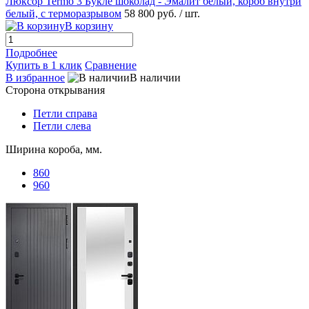
Люксор Termo 3 Букле шоколад - Эмалит белый, короб внутри
белый, с терморазрывом
58 800 руб.
/ шт.
В корзину
Подробнее
Купить в 1 клик
Сравнение
В избранное
В наличии
Сторона открывания
Петли справа
Петли слева
Ширина короба, мм.
860
960