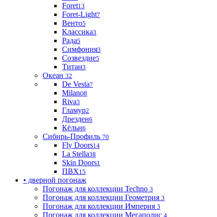
Foret
13
Foret-Light
7
Венто
5
Классика
3
Рада
5
Симфония
3
Созвездие
5
Титан
3
Океан
32
De Vesta
7
Milano
8
Riva
3
Гламур
2
Дрезден
6
Кёльн
6
Сибирь-Профиль
70
Fly Doors
14
La Stella
38
Skin Doors
1
ПВХ
15
• дверной погонаж
Погонаж для коллекции Techno
3
Погонаж для коллекции Геометрия
3
Погонаж для коллекции Империя
3
Погонаж для коллекции Мегаполис
4