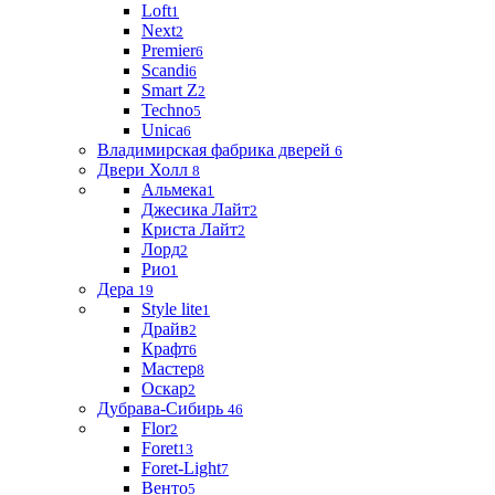
Loft
1
Next
2
Premier
6
Scandi
6
Smart Z
2
Techno
5
Unica
6
Владимирская фабрика дверей
6
Двери Холл
8
Альмека
1
Джесика Лайт
2
Криста Лайт
2
Лорд
2
Рио
1
Дера
19
Style lite
1
Драйв
2
Крафт
6
Мастер
8
Оскар
2
Дубрава-Сибирь
46
Flor
2
Foret
13
Foret-Light
7
Венто
5