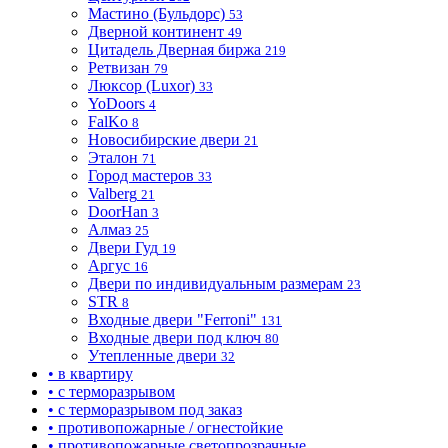
Мастино (Бульдорс)
53
Дверной континент
49
Цитадель Дверная биржа
219
Ретвизан
79
Люксор (Luxor)
33
YoDoors
4
FalKo
8
Новосибирские двери
21
Эталон
71
Город мастеров
33
Valberg
21
DoorHan
3
Алмаз
25
Двери Гуд
19
Аргус
16
Двери по индивидуальным размерам
23
STR
8
Входные двери "Ferroni"
131
Входные двери под ключ
80
Утепленные двери
32
• в квартиру
• с терморазрывом
• с терморазрывом под заказ
• противопожарные / огнестойкие
• противопожарные светопрозрачные