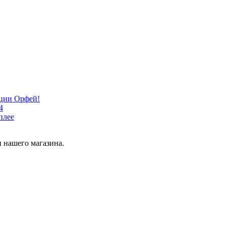
кции Орфей!
4
плее
 нашего магазина.