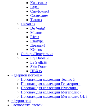
Классика
3
Рада
5
Симфония
3
Созвездие
5
Титан
3
Океан
32
De Vesta
7
Milano
8
Riva
3
Гламур
2
Дрезден
6
Кёльн
6
Сибирь-Профиль
70
Fly Doors
14
La Stella
38
Skin Doors
1
ПВХ
15
• дверной погонаж
Погонаж для коллекции Techno
3
Погонаж для коллекции Геометрия
3
Погонаж для коллекции Империя
3
Погонаж для коллекции Мегаполис
4
Погонаж для коллекции Мегаполис GL
3
• фурнитура
Распродажа дверей