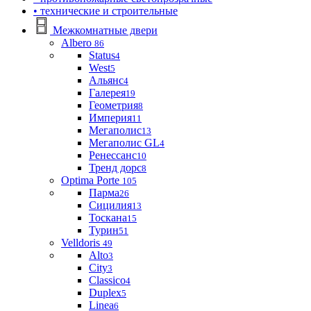
• технические и строительные
Межкомнатные двери
Albero
86
Status
4
West
5
Альянс
4
Галерея
19
Геометрия
8
Империя
11
Мегаполис
13
Мегаполис GL
4
Ренессанс
10
Тренд дорс
8
Optima Porte
105
Парма
26
Сицилия
13
Тоскана
15
Турин
51
Velldoris
49
Alto
3
City
3
Classico
4
Duplex
5
Linea
6