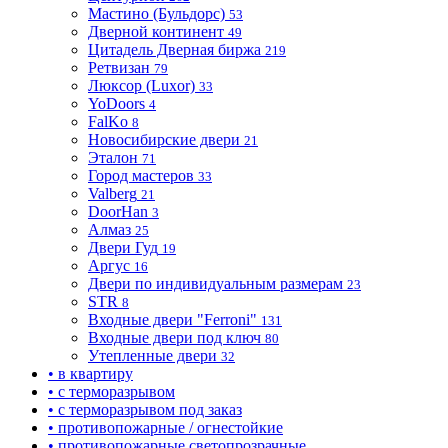
Мастино (Бульдорс)
53
Дверной континент
49
Цитадель Дверная биржа
219
Ретвизан
79
Люксор (Luxor)
33
YoDoors
4
FalKo
8
Новосибирские двери
21
Эталон
71
Город мастеров
33
Valberg
21
DoorHan
3
Алмаз
25
Двери Гуд
19
Аргус
16
Двери по индивидуальным размерам
23
STR
8
Входные двери "Ferroni"
131
Входные двери под ключ
80
Утепленные двери
32
• в квартиру
• с терморазрывом
• с терморазрывом под заказ
• противопожарные / огнестойкие
• противопожарные светопрозрачные