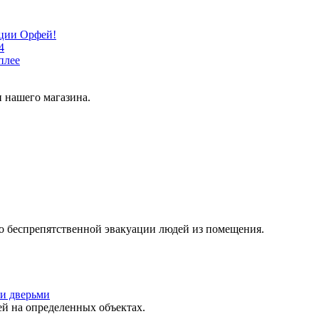
кции Орфей!
4
плее
 нашего магазина.
о беспрепятственной эвакуации людей из помещения.
и дверьми
 на определенных объектах.