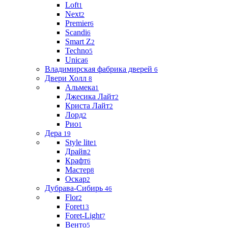
Loft
1
Next
2
Premier
6
Scandi
6
Smart Z
2
Techno
5
Unica
6
Владимирская фабрика дверей
6
Двери Холл
8
Альмека
1
Джесика Лайт
2
Криста Лайт
2
Лорд
2
Рио
1
Дера
19
Style lite
1
Драйв
2
Крафт
6
Мастер
8
Оскар
2
Дубрава-Сибирь
46
Flor
2
Foret
13
Foret-Light
7
Венто
5