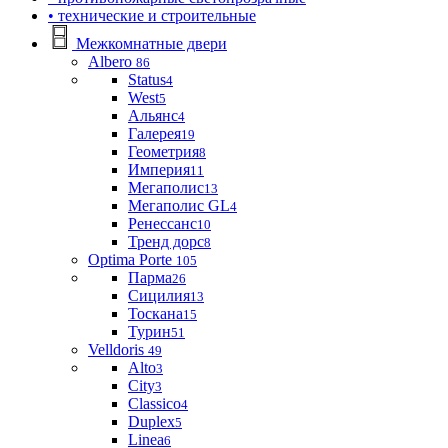
• технические и строительные
Межкомнатные двери
Albero
86
Status
4
West
5
Альянс
4
Галерея
19
Геометрия
8
Империя
11
Мегаполис
13
Мегаполис GL
4
Ренессанс
10
Тренд дорс
8
Optima Porte
105
Парма
26
Сицилия
13
Тоскана
15
Турин
51
Velldoris
49
Alto
3
City
3
Classico
4
Duplex
5
Linea
6