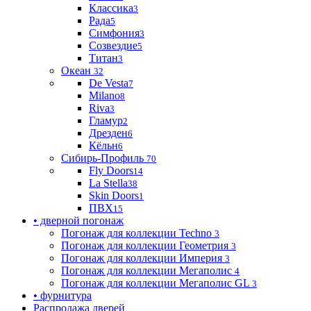
Классика
3
Рада
5
Симфония
3
Созвездие
5
Титан
3
Океан
32
De Vesta
7
Milano
8
Riva
3
Гламур
2
Дрезден
6
Кёльн
6
Сибирь-Профиль
70
Fly Doors
14
La Stella
38
Skin Doors
1
ПВХ
15
• дверной погонаж
Погонаж для коллекции Techno
3
Погонаж для коллекции Геометрия
3
Погонаж для коллекции Империя
3
Погонаж для коллекции Мегаполис
4
Погонаж для коллекции Мегаполис GL
3
• фурнитура
Распродажа дверей