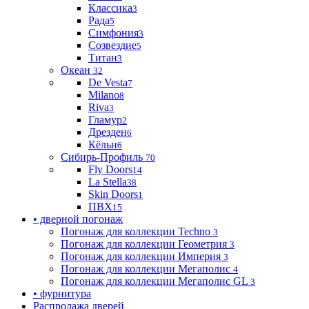
Классика
3
Рада
5
Симфония
3
Созвездие
5
Титан
3
Океан
32
De Vesta
7
Milano
8
Riva
3
Гламур
2
Дрезден
6
Кёльн
6
Сибирь-Профиль
70
Fly Doors
14
La Stella
38
Skin Doors
1
ПВХ
15
• дверной погонаж
Погонаж для коллекции Techno
3
Погонаж для коллекции Геометрия
3
Погонаж для коллекции Империя
3
Погонаж для коллекции Мегаполис
4
Погонаж для коллекции Мегаполис GL
3
• фурнитура
Распродажа дверей