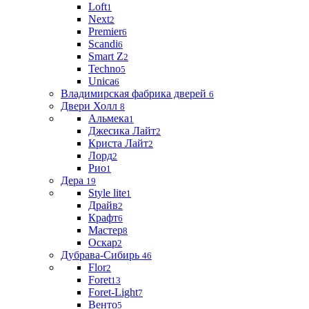
Loft
1
Next
2
Premier
6
Scandi
6
Smart Z
2
Techno
5
Unica
6
Владимирская фабрика дверей
6
Двери Холл
8
Альмека
1
Джесика Лайт
2
Криста Лайт
2
Лорд
2
Рио
1
Дера
19
Style lite
1
Драйв
2
Крафт
6
Мастер
8
Оскар
2
Дубрава-Сибирь
46
Flor
2
Foret
13
Foret-Light
7
Венто
5