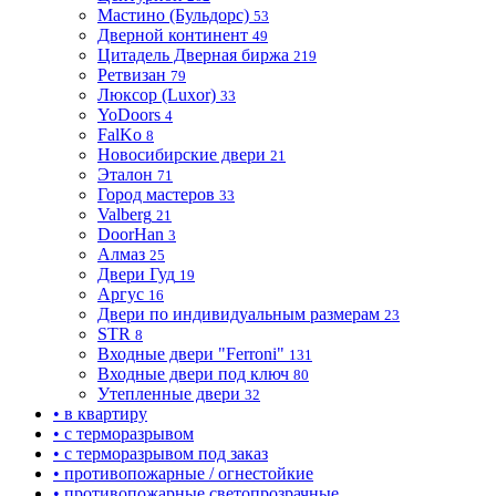
Мастино (Бульдорс)
53
Дверной континент
49
Цитадель Дверная биржа
219
Ретвизан
79
Люксор (Luxor)
33
YoDoors
4
FalKo
8
Новосибирские двери
21
Эталон
71
Город мастеров
33
Valberg
21
DoorHan
3
Алмаз
25
Двери Гуд
19
Аргус
16
Двери по индивидуальным размерам
23
STR
8
Входные двери "Ferroni"
131
Входные двери под ключ
80
Утепленные двери
32
• в квартиру
• с терморазрывом
• с терморазрывом под заказ
• противопожарные / огнестойкие
• противопожарные светопрозрачные