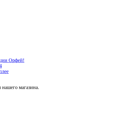
кции Орфей!
4
плее
 нашего магазина.