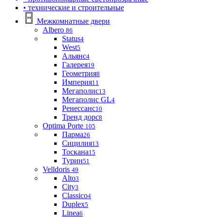
• технические и строительные
Межкомнатные двери
Albero
86
Status
4
West
5
Альянс
4
Галерея
19
Геометрия
8
Империя
11
Мегаполис
13
Мегаполис GL
4
Ренессанс
10
Тренд дорс
8
Optima Porte
105
Парма
26
Сицилия
13
Тоскана
15
Турин
51
Velldoris
49
Alto
3
City
3
Classico
4
Duplex
5
Linea
6