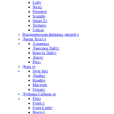
Loft
1
Next
2
Premier
6
Scandi
6
Smart Z
2
Techno
5
Unica
6
Владимирская фабрика дверей
6
Двери Холл
8
Альмека
1
Джесика Лайт
2
Криста Лайт
2
Лорд
2
Рио
1
Дера
19
Style lite
1
Драйв
2
Крафт
6
Мастер
8
Оскар
2
Дубрава-Сибирь
46
Flor
2
Foret
13
Foret-Light
7
Венто
5