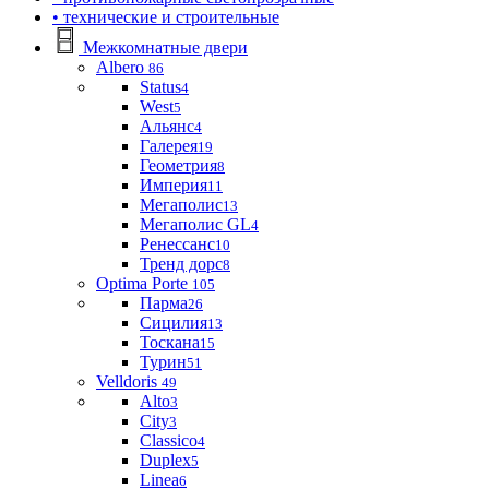
• технические и строительные
Межкомнатные двери
Albero
86
Status
4
West
5
Альянс
4
Галерея
19
Геометрия
8
Империя
11
Мегаполис
13
Мегаполис GL
4
Ренессанс
10
Тренд дорс
8
Optima Porte
105
Парма
26
Сицилия
13
Тоскана
15
Турин
51
Velldoris
49
Alto
3
City
3
Classico
4
Duplex
5
Linea
6