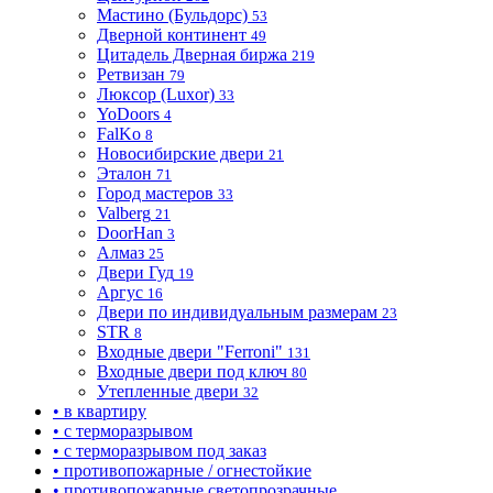
Мастино (Бульдорс)
53
Дверной континент
49
Цитадель Дверная биржа
219
Ретвизан
79
Люксор (Luxor)
33
YoDoors
4
FalKo
8
Новосибирские двери
21
Эталон
71
Город мастеров
33
Valberg
21
DoorHan
3
Алмаз
25
Двери Гуд
19
Аргус
16
Двери по индивидуальным размерам
23
STR
8
Входные двери "Ferroni"
131
Входные двери под ключ
80
Утепленные двери
32
• в квартиру
• с терморазрывом
• с терморазрывом под заказ
• противопожарные / огнестойкие
• противопожарные светопрозрачные