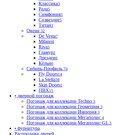
Классика
3
Рада
5
Симфония
3
Созвездие
5
Титан
3
Океан
32
De Vesta
7
Milano
8
Riva
3
Гламур
2
Дрезден
6
Кёльн
6
Сибирь-Профиль
70
Fly Doors
14
La Stella
38
Skin Doors
1
ПВХ
15
• дверной погонаж
Погонаж для коллекции Techno
3
Погонаж для коллекции Геометрия
3
Погонаж для коллекции Империя
3
Погонаж для коллекции Мегаполис
4
Погонаж для коллекции Мегаполис GL
3
• фурнитура
Распродажа дверей