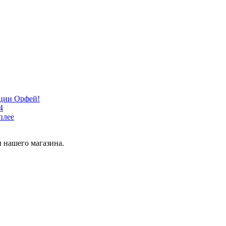
кции Орфей!
4
плее
 нашего магазина.