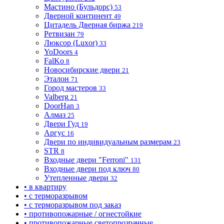
Мастино (Бульдорс)
53
Дверной континент
49
Цитадель Дверная биржа
219
Ретвизан
79
Люксор (Luxor)
33
YoDoors
4
FalKo
8
Новосибирские двери
21
Эталон
71
Город мастеров
33
Valberg
21
DoorHan
3
Алмаз
25
Двери Гуд
19
Аргус
16
Двери по индивидуальным размерам
23
STR
8
Входные двери "Ferroni"
131
Входные двери под ключ
80
Утепленные двери
32
• в квартиру
• с терморазрывом
• с терморазрывом под заказ
• противопожарные / огнестойкие
• противопожарные светопрозрачные