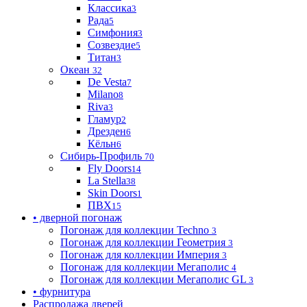
Классика
3
Рада
5
Симфония
3
Созвездие
5
Титан
3
Океан
32
De Vesta
7
Milano
8
Riva
3
Гламур
2
Дрезден
6
Кёльн
6
Сибирь-Профиль
70
Fly Doors
14
La Stella
38
Skin Doors
1
ПВХ
15
• дверной погонаж
Погонаж для коллекции Techno
3
Погонаж для коллекции Геометрия
3
Погонаж для коллекции Империя
3
Погонаж для коллекции Мегаполис
4
Погонаж для коллекции Мегаполис GL
3
• фурнитура
Распродажа дверей