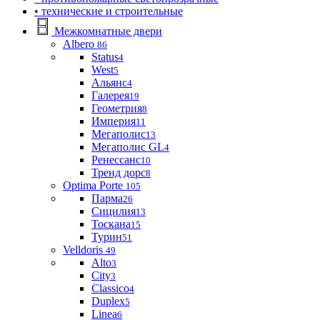
• технические и строительные
Межкомнатные двери
Albero
86
Status
4
West
5
Альянс
4
Галерея
19
Геометрия
8
Империя
11
Мегаполис
13
Мегаполис GL
4
Ренессанс
10
Тренд дорс
8
Optima Porte
105
Парма
26
Сицилия
13
Тоскана
15
Турин
51
Velldoris
49
Alto
3
City
3
Classico
4
Duplex
5
Linea
6