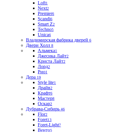
Loft
1
Next
2
Premier
6
Scandi
6
Smart Z
2
Techno
5
Unica
6
Владимирская фабрика дверей
6
Двери Холл
8
Альмека
1
Джесика Лайт
2
Криста Лайт
2
Лорд
2
Рио
1
Дера
19
Style lite
1
Драйв
2
Крафт
6
Мастер
8
Оскар
2
Дубрава-Сибирь
46
Flor
2
Foret
13
Foret-Light
7
Венто
5