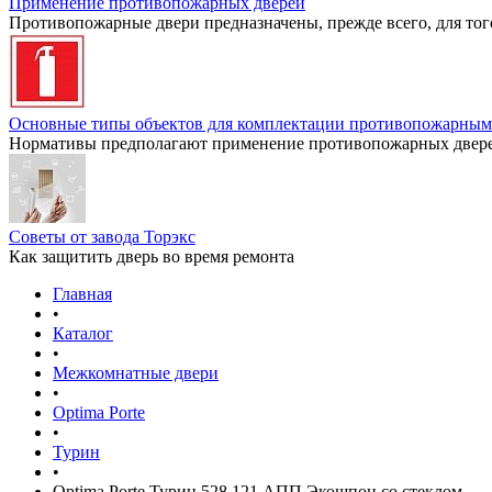
Применение противопожарных дверей
Противопожарные двери предназначены, прежде всего, для тог
Основные типы объектов для комплектации противопожарным
Нормативы предполагают применение противопожарных дверей
Советы от завода Торэкс
Как защитить дверь во время ремонта
Главная
•
Каталог
•
Межкомнатные двери
•
Optima Porte
•
Турин
•
Optima Porte Турин 528.121 АПП Экошпон со стеклом