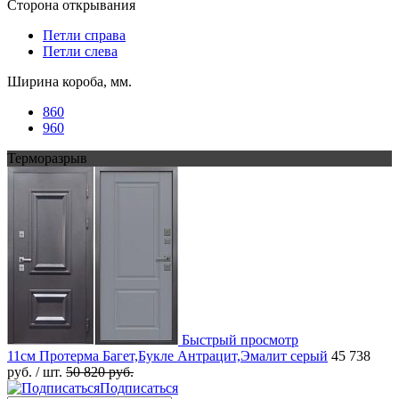
Сторона открывания
Петли справа
Петли слева
Ширина короба, мм.
860
960
Терморазрыв
Быстрый просмотр
11см Протерма Багет,Букле Антрацит,Эмалит серый
45 738
руб.
/ шт.
50 820 руб.
Подписаться