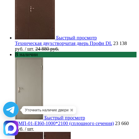
Быстрый просмотр
Техническая двухстворчатая дверь Профи DL
23 138
руб.
/ шт.
24 880 руб.
В наличии
✖
Уточнить наличие двери
Быстрый просмотр
ДМП-01-EI60-1000*2100 (сплошного сечения)
23 660
руб.
/ шт.