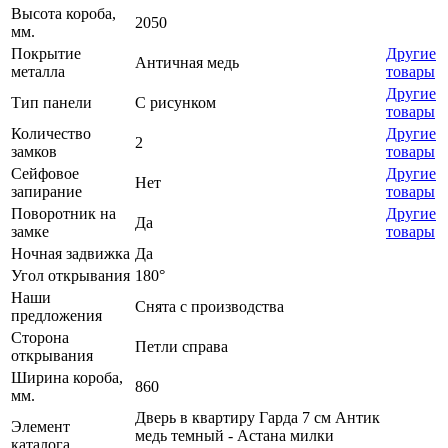
Высота короба,
2050
мм.
Покрытие
Другие
Античная медь
металла
товары
Другие
Тип панели
С рисунком
товары
Количество
Другие
2
замков
товары
Сейфовое
Другие
Нет
запирание
товары
Поворотник на
Другие
Да
замке
товары
Ночная задвижка
Да
Угол открывания
180°
Наши
Снята с производства
предложения
Сторона
Петли справа
открывания
Ширина короба,
860
мм.
Дверь в квартиру Гарда 7 см Антик
Элемент
медь темный - Астана милки
каталога