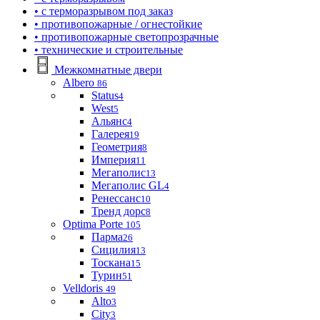
• с терморазрывом под заказ
• противопожарные / огнестойкие
• противопожарные светопрозрачные
• технические и строительные
Межкомнатные двери
Albero
86
Status
4
West
5
Альянс
4
Галерея
19
Геометрия
8
Империя
11
Мегаполис
13
Мегаполис GL
4
Ренессанс
10
Тренд дорс
8
Optima Porte
105
Парма
26
Сицилия
13
Тоскана
15
Турин
51
Velldoris
49
Alto
3
City
3