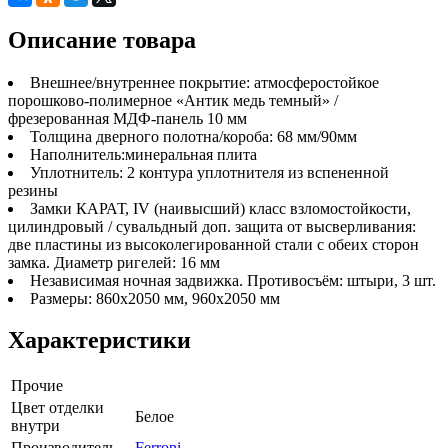
Описание товара
Внешнее/внутреннее покрытие: атмосферостойкое
порошково-полимерное «Антик медь темный» /
фрезерованная МДФ-панель 10 мм
Толщина дверного полотна/короба: 68 мм/90мм
Наполнитель:минеральная плита
Уплотнитель: 2 контура уплотнителя из вспененной
резины
Замки КАРАТ, IV (наивысший) класс взломостойкости,
цилиндровый / сувальдный доп. защита от высверливания:
две пластины из высоколегированной стали с обеих сторон
замка. Диаметр ригелей: 16 мм
Независимая ночная задвижка. Противосъём: штыри, 3 шт.
Размеры: 860х2050 мм, 960х2050 мм
Характеристики
Прочие
Цвет отделки
Белое
внутри
Производитель
Ferroni