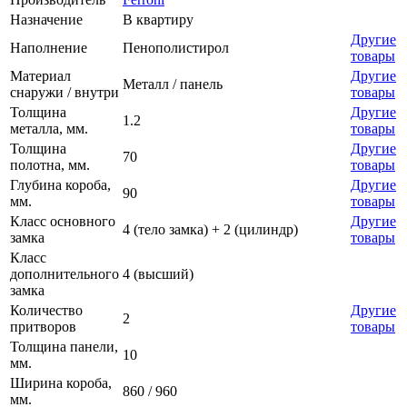
Назначение
В квартиру
Другие
Наполнение
Пенополистирол
товары
Материал
Другие
Металл / панель
снаружи / внутри
товары
Толщина
Другие
1.2
металла, мм.
товары
Толщина
Другие
70
полотна, мм.
товары
Глубина короба,
Другие
90
мм.
товары
Класс основного
Другие
4 (тело замка) + 2 (цилиндр)
замка
товары
Класс
дополнительного
4 (высший)
замка
Количество
Другие
2
притворов
товары
Толщина панели,
10
мм.
Ширина короба,
860 / 960
мм.