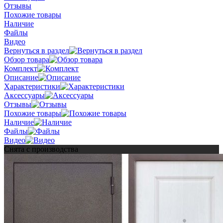
Отзывы
Похожие товары
Наличие
Файлы
Видео
Вернуться в раздел
Обзор товара
Комплект
Описание
Характеристики
Аксессуары
Отзывы
Похожие товары
Наличие
Файлы
Видео
Снята с производства