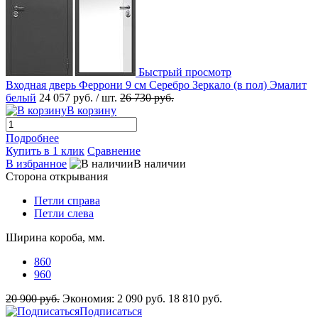
Быстрый просмотр
Входная дверь Феррони 9 см Серебро Зеркало (в пол) Эмалит
белый
24 057 руб.
/ шт.
26 730 руб.
В корзину
Подробнее
Купить в 1 клик
Сравнение
В избранное
В наличии
Сторона открывания
Петли справа
Петли слева
Ширина короба, мм.
860
960
20 900 руб.
Экономия:
2 090 руб.
18 810 руб.
Подписаться