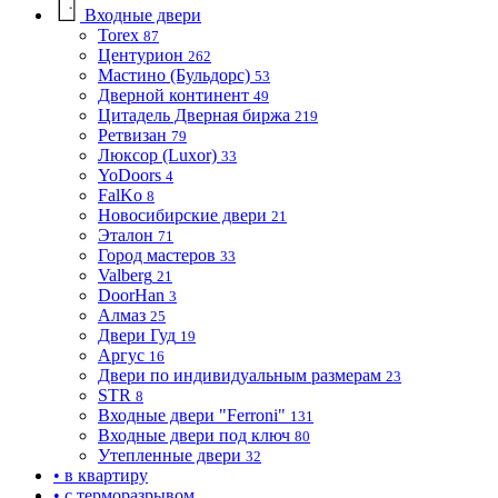
Входные двери
Torex
87
Центурион
262
Мастино (Бульдорс)
53
Дверной континент
49
Цитадель Дверная биржа
219
Ретвизан
79
Люксор (Luxor)
33
YoDoors
4
FalKo
8
Новосибирские двери
21
Эталон
71
Город мастеров
33
Valberg
21
DoorHan
3
Алмаз
25
Двери Гуд
19
Аргус
16
Двери по индивидуальным размерам
23
STR
8
Входные двери "Ferroni"
131
Входные двери под ключ
80
Утепленные двери
32
• в квартиру
• с терморазрывом