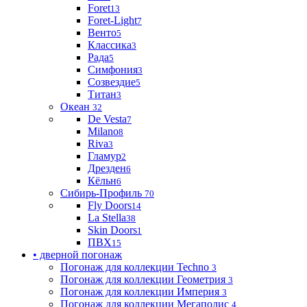
Foret
13
Foret-Light
7
Венто
5
Классика
3
Рада
5
Симфония
3
Созвездие
5
Титан
3
Океан
32
De Vesta
7
Milano
8
Riva
3
Гламур
2
Дрезден
6
Кёльн
6
Сибирь-Профиль
70
Fly Doors
14
La Stella
38
Skin Doors
1
ПВХ
15
• дверной погонаж
Погонаж для коллекции Techno
3
Погонаж для коллекции Геометрия
3
Погонаж для коллекции Империя
3
Погонаж для коллекции Мегаполис
4