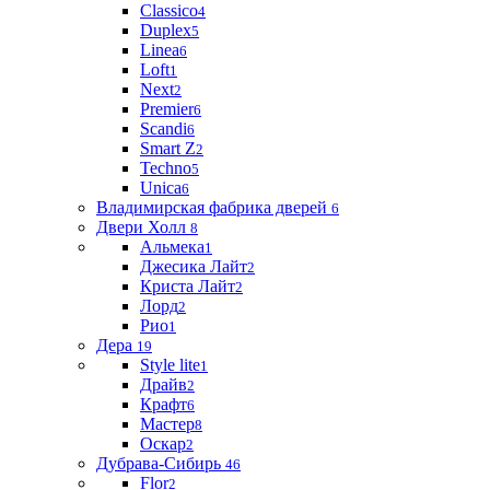
Classico
4
Duplex
5
Linea
6
Loft
1
Next
2
Premier
6
Scandi
6
Smart Z
2
Techno
5
Unica
6
Владимирская фабрика дверей
6
Двери Холл
8
Альмека
1
Джесика Лайт
2
Криста Лайт
2
Лорд
2
Рио
1
Дера
19
Style lite
1
Драйв
2
Крафт
6
Мастер
8
Оскар
2
Дубрава-Сибирь
46
Flor
2