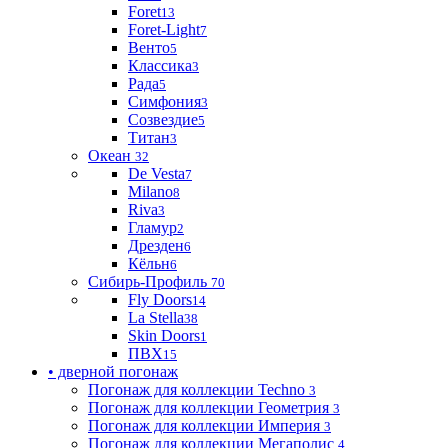
Foret
13
Foret-Light
7
Венто
5
Классика
3
Рада
5
Симфония
3
Созвездие
5
Титан
3
Океан
32
De Vesta
7
Milano
8
Riva
3
Гламур
2
Дрезден
6
Кёльн
6
Сибирь-Профиль
70
Fly Doors
14
La Stella
38
Skin Doors
1
ПВХ
15
• дверной погонаж
Погонаж для коллекции Techno
3
Погонаж для коллекции Геометрия
3
Погонаж для коллекции Империя
3
Погонаж для коллекции Мегаполис
4