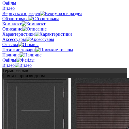
Файлы
Видео
Вернуться в раздел
Обзор товара
Комплект
Описание
Характеристики
Аксессуары
Отзывы
Похожие товары
Наличие
Файлы
Видео
Терморазрыв
Снята с производства