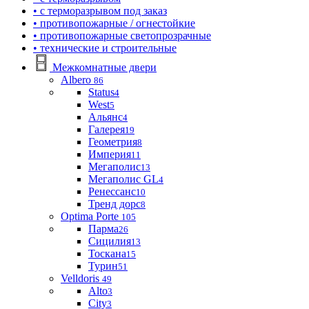
• с терморазрывом под заказ
• противопожарные / огнестойкие
• противопожарные светопрозрачные
• технические и строительные
Межкомнатные двери
Albero
86
Status
4
West
5
Альянс
4
Галерея
19
Геометрия
8
Империя
11
Мегаполис
13
Мегаполис GL
4
Ренессанс
10
Тренд дорс
8
Optima Porte
105
Парма
26
Сицилия
13
Тоскана
15
Турин
51
Velldoris
49
Alto
3
City
3