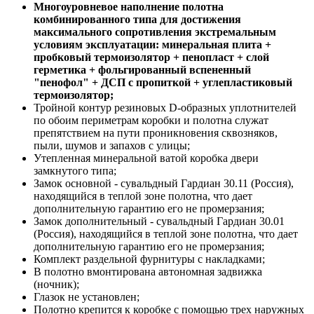
Многоуровневое н
аполнение полотна
комбинированного типа для достижения
максимального сопротивления экстремальным
условиям эксплуатации: минеральная плита +
пробковый термоизолятор + пенопласт + слой
герметика + фольгированный вспененный
"пенофол" + ДСП с пропиткой + углепластиковый
термоизолятор;
Тройной контур резиновых D-образных уплотнителей
по обоим периметрам коробки и полотна служат
препятствием на пути проникновения сквозняков,
пыли, шумов и запахов с улицы;
Утепленная минеральной ватой коробка двери
замкнутого типа;
Замок основной - сувальдный Гардиан 30.11 (Россия),
находящийся в теплой зоне полотна, что дает
дополнительную гарантию его не промерзания;
Замок дополнительный - сувальдный Гардиан 30.01
(Россия), находящийся в теплой зоне полотна, что дает
дополнительную гарантию его не промерзания;
Комплект раздельной фурнитуры с накладками;
В полотно вмонтирована автономная задвижка
(ночник);
Глазок не установлен;
Полотно крепится к коробке с помощью трех наружных