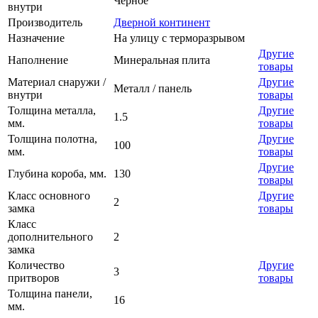
Черное
внутри
Производитель
Дверной континент
Назначение
На улицу с терморазрывом
Другие
Наполнение
Минеральная плита
товары
Материал снаружи /
Другие
Металл / панель
внутри
товары
Толщина металла,
Другие
1.5
мм.
товары
Толщина полотна,
Другие
100
мм.
товары
Другие
Глубина короба, мм.
130
товары
Класс основного
Другие
2
замка
товары
Класс
дополнительного
2
замка
Количество
Другие
3
притворов
товары
Толщина панели,
16
мм.