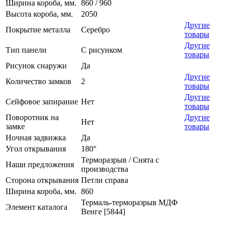
Ширина короба, мм.
860 / 960
Высота короба, мм.
2050
Другие
Покрытие металла
Серебро
товары
Другие
Тип панели
С рисунком
товары
Рисунок снаружи
Да
Другие
Количество замков
2
товары
Другие
Сейфовое запирание
Нет
товары
Поворотник на
Другие
Нет
замке
товары
Ночная задвижка
Да
Угол открывания
180°
Терморазрыв / Снята с
Наши предложения
производства
Сторона открывания
Петли справа
Ширина короба, мм.
860
Термаль-терморазрыв МДФ
Элемент каталога
Венге [5844]