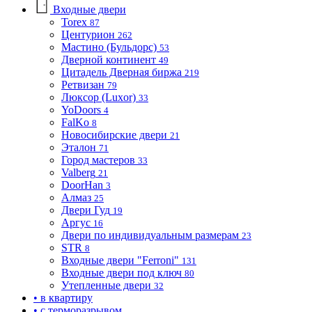
Входные двери
Torex
87
Центурион
262
Мастино (Бульдорс)
53
Дверной континент
49
Цитадель Дверная биржа
219
Ретвизан
79
Люксор (Luxor)
33
YoDoors
4
FalKo
8
Новосибирские двери
21
Эталон
71
Город мастеров
33
Valberg
21
DoorHan
3
Алмаз
25
Двери Гуд
19
Аргус
16
Двери по индивидуальным размерам
23
STR
8
Входные двери "Ferroni"
131
Входные двери под ключ
80
Утепленные двери
32
• в квартиру
• с терморазрывом